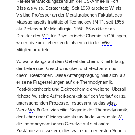
Raketenentwicklungszentrum der US-Armee in Fort
Bliss als
wiss.
Berater tätig. Seit 1950 arbeitete
W.
als
Visiting Professor an der Metallurgischen Fakultät des
Massachusetts Institute of Technology (MIT), seit 1955
als Professor für Metallurgie. 1958–66 wirkte er als
Direktor des
MPI
für Physikalische Chemie in Göttingen,
wo er bis zum Lebensende als emeritiertes
Wiss.
Mitglied arbeitete.
W.
war anfangs auf dem Gebiet der
chem.
Kinetik tätig,
der Lehre über Geschwindigkeit und Mechanismus
chem.
Reaktionen. Diese Anfangsprägung hielt sich, als
er seine Fragestellungen auf die Thermodynamik,
Festkörpertheorie und Elektrochemie erweiterte: Überall
richtete
W.
seine Aufmerksamkeit auf den Verlauf der zu
untersuchenden Prozesse. Insgesamt ist das
wiss.
Werk
W.
s äußert vielseitig. Sogar in der Thermodynamik,
der Lehre über Gleichgewichtszustände, versuchte
W.
die thermodynamischen Gesetze auf stationäre
Zustände zu erweitern; dies war einer der ersten Schritte