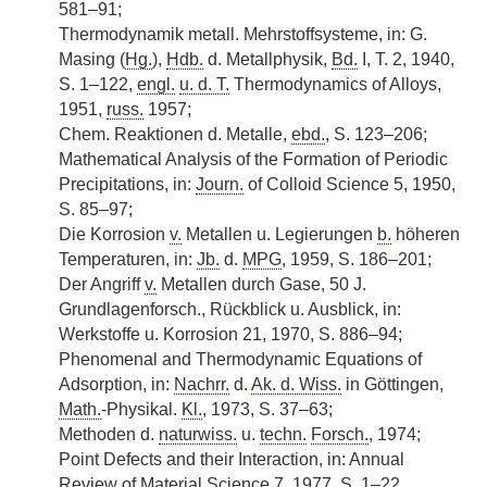
581–91;
Thermodynamik metall. Mehrstoffsysteme, in: G.
Masing (
Hg.
),
Hdb.
d. Metallphysik,
Bd.
I, T. 2, 1940,
S. 1–122,
engl.
u. d. T.
Thermodynamics of Alloys,
1951,
russ.
1957;
Chem. Reaktionen d. Metalle,
ebd.
, S. 123–206;
Mathematical Analysis of the Formation of Periodic
Precipitations, in:
Journ.
of Colloid Science 5, 1950,
S. 85–97;
Die Korrosion
v.
Metallen u. Legierungen
b.
höheren
Temperaturen, in:
Jb.
d.
MPG
, 1959, S. 186–201;
Der Angriff
v.
Metallen durch Gase, 50 J.
Grundlagenforsch., Rückblick u. Ausblick, in:
Werkstoffe u. Korrosion 21, 1970, S. 886–94;
Phenomenal and Thermodynamic Equations of
Adsorption, in:
Nachrr.
d.
Ak. d. Wiss.
in Göttingen,
Math.
-Physikal.
Kl.
, 1973, S. 37–63;
Methoden d.
naturwiss.
u.
techn.
Forsch.
, 1974;
Point Defects and their Interaction, in: Annual
Review of Material Science 7, 1977, S. 1–22.