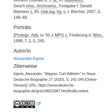
Wilhelm Ostwald u. J.
W.
, in:
Naturwiss.
,
Gesch.
wiss.
,
Archivwiss.
, Festgabe f. Gerald
Wiemers
z.
65.
Geb.tag
,
hg.
v.
J. Blecher, 2007, S.
148–68.
Porträts
|
Photogr.
,
Abb.
in: 50 J.
MPG
z.
Förderung d.
Wiss.
,
1998, T. 2, S. 245.
Autor/in
Alexander Kipnis
Zitierweise
Kipnis, Alexander, "Wagner, Carl Wilhelm" in: Neue
Deutsche Biographie 27 (2020), S. 242-244 [Online-
Version]; URL: https://www.deutsche-
biographie.de/gnd138023387.html#ndbcontent