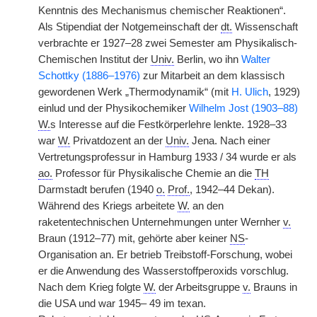
Kenntnis des Mechanismus chemischer Reaktionen“.
Als Stipendiat der Notgemeinschaft der
dt.
Wissenschaft
verbrachte er 1927–28 zwei Semester am Physikalisch-
Chemischen Institut der
Univ.
Berlin, wo ihn
Walter
Schottky (1886–1976)
zur Mitarbeit an dem klassisch
gewordenen Werk „Thermodynamik“ (mit
H. Ulich
, 1929)
einlud und der Physikochemiker
Wilhelm Jost (1903–88)
W.
s Interesse auf die Festkörperlehre lenkte. 1928–33
war
W.
Privatdozent an der
Univ.
Jena. Nach einer
Vertretungsprofessur in Hamburg 1933 / 34 wurde er als
ao.
Professor für Physikalische Chemie an die
TH
Darmstadt berufen (1940
o.
Prof.
, 1942–44 Dekan).
Während des Kriegs arbeitete
W.
an den
raketentechnischen Unternehmungen unter Wernher
v.
Braun (1912–77) mit, gehörte aber keiner
NS
-
Organisation an. Er betrieb Treibstoff-Forschung, wobei
er die Anwendung des Wasserstoffperoxids vorschlug.
Nach dem Krieg folgte
W.
der Arbeitsgruppe
v.
Brauns in
die USA und war 1945– 49 im texan.