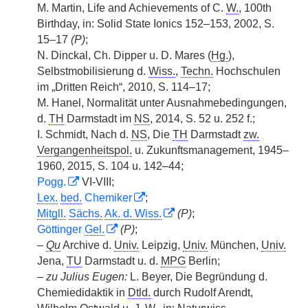
M. Martin, Life and Achievements of C.
W.
, 100th
Birthday, in: Solid State Ionics 152–153, 2002, S.
15–17
(P)
;
N. Dinckal, Ch. Dipper u. D. Mares (
Hg.
),
Selbstmobilisierung d.
Wiss.
,
Techn.
Hochschulen
im „Dritten Reich“, 2010, S. 114–17;
M. Hanel, Normalität unter Ausnahmebedingungen,
d.
TH
Darmstadt im
NS
, 2014, S. 52 u. 252 f.;
I. Schmidt, Nach d.
NS
, Die
TH
Darmstadt
zw.
Vergangenheitspol.
u. Zukunftsmanagement, 1945–
1960, 2015, S. 104 u. 142–44;
Pogg.
VI-VIII;
Lex.
bed.
Chemiker
;
Mitgll.
Sächs.
Ak. d. Wiss.
(P)
;
Göttinger
Gel.
(P)
;
–
Qu
Archive d.
Univ.
Leipzig,
Univ.
München,
Univ.
Jena,
TU
Darmstadt u. d.
MPG
Berlin;
–
zu Julius Eugen:
L. Beyer, Die Begründung d.
Chemiedidaktik in
Dtld.
durch Rudolf Arendt,