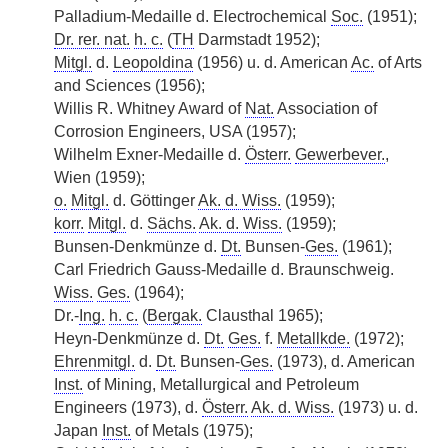
Palladium-Medaille d. Electrochemical
Soc.
(1951);
Dr. rer. nat.
h. c.
(
TH
Darmstadt 1952);
Mitgl.
d.
Leopoldina
(1956) u. d. American
Ac.
of Arts
and Sciences (1956);
Willis R. Whitney Award of
Nat.
Association of
Corrosion Engineers, USA (1957);
Wilhelm Exner-Medaille d.
Österr.
Gewerbever.
,
Wien (1959);
o.
Mitgl.
d. Göttinger
Ak. d. Wiss.
(1959);
korr.
Mitgl.
d.
Sächs.
Ak. d. Wiss.
(1959);
Bunsen-Denkmünze d.
Dt.
Bunsen-
Ges.
(1961);
Carl Friedrich Gauss-Medaille d. Braunschweig.
Wiss.
Ges.
(1964);
Dr.-
Ing.
h. c.
(
Bergak.
Clausthal 1965);
Heyn-Denkmünze d.
Dt.
Ges.
f.
Metallkde.
(1972);
Ehrenmitgl.
d.
Dt.
Bunsen-
Ges.
(1973), d. American
Inst.
of Mining, Metallurgical and Petroleum
Engineers (1973), d.
Österr.
Ak. d. Wiss.
(1973) u. d.
Japan
Inst.
of Metals (1975);