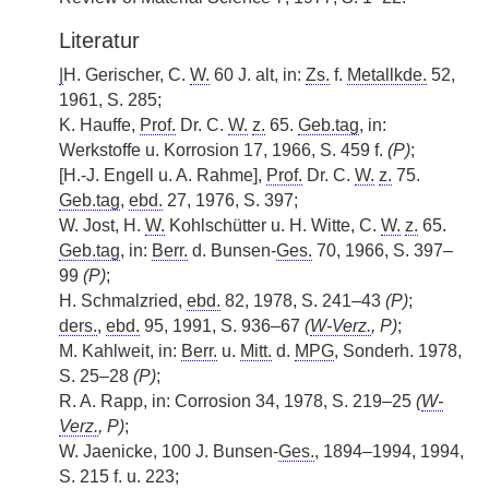
Literatur
|
H. Gerischer, C.
W.
60 J. alt, in:
Zs.
f.
Metallkde.
52,
1961, S. 285;
K. Hauffe,
Prof.
Dr. C.
W.
z.
65.
Geb.tag
, in:
Werkstoffe u. Korrosion 17, 1966, S. 459 f.
(P)
;
[H.-J. Engell u. A. Rahme],
Prof.
Dr. C.
W.
z.
75.
Geb.tag
,
ebd.
27, 1976, S. 397;
W. Jost, H.
W.
Kohlschütter u. H. Witte, C.
W.
z.
65.
Geb.tag
, in:
Berr.
d. Bunsen-
Ges.
70, 1966, S. 397–
99
(P)
;
H. Schmalzried,
ebd.
82, 1978, S. 241–43
(P)
;
ders.
,
ebd.
95, 1991, S. 936–67
(
W-Verz.
, P)
;
M. Kahlweit, in:
Berr.
u.
Mitt.
d.
MPG
, Sonderh. 1978,
S. 25–28
(P)
;
R. A. Rapp, in: Corrosion 34, 1978, S. 219–25
(
W-
Verz.
, P)
;
W. Jaenicke, 100 J. Bunsen-
Ges.
, 1894–1994, 1994,
S. 215 f. u. 223;