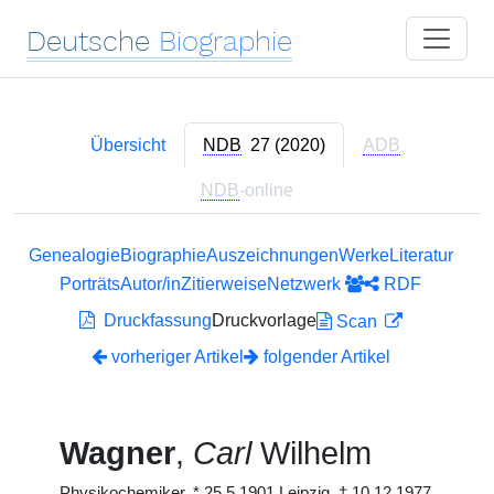
Deutsche
Biographie
Übersicht
NDB
27 (2020)
ADB
NDB
-online
Genealogie
Biographie
Auszeichnungen
Werke
Literatur
Porträts
Autor/in
Zitierweise
Netzwerk
RDF
Druckfassung
Druckvorlage
Scan
vorheriger Artikel
folgender Artikel
Wagner
,
Carl
Wilhelm
Physikochemiker,
*
25.5.1901 Leipzig,
†
10.12.1977