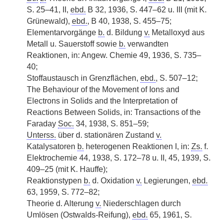
S. 25–41, II,
ebd.
B 32, 1936, S. 447–62 u. III (mit K.
Grünewald),
ebd.
, B 40, 1938, S. 455–75;
Elementarvorgänge
b.
d. Bildung
v.
Metalloxyd aus
Metall u. Sauerstoff sowie
b.
verwandten
Reaktionen, in: Angew. Chemie 49, 1936, S. 735–
40;
Stoffaustausch in Grenzflächen,
ebd.
, S. 507–12;
The Behaviour of the Movement of Ions and
Electrons in Solids and the Interpretation of
Reactions Between Solids, in: Transactions of the
Faraday
Soc.
34, 1938, S. 851–59;
Unterss.
über d. stationären Zustand
v.
Katalysatoren
b.
heterogenen Reaktionen I, in:
Zs.
f.
Elektrochemie 44, 1938,
|
S. 172–78 u. II, 45, 1939, S.
409–25 (mit K. Hauffe);
Reaktionstypen
b.
d. Oxidation
v.
Legierungen,
ebd.
63, 1959, S. 772–82;
Theorie d. Alterung
v.
Niederschlagen durch
Umlösen (Ostwalds-Reifung),
ebd.
65, 1961, S.