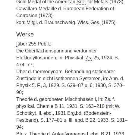
Gold Medal of the American
Soc.
for Metals (1973);
Cavallaro-Medaille d. European Federation of
Corrosion (1973);
korr.
Mitgl.
d. Braunschweig.
Wiss.
Ges.
(1975).
Werke
|
über 255 Publl.;
Die Oberflächenspannung verdünnter
Elektrolytlösungen, in: Physikal.
Zs.
25, 1924, S.
474–77;
Über d. thermodynam. Behandlung stationärer
Zustände in nicht isothermen Systemen, in:
Ann.
d.
Physik 5. F., 3, 1929, S. 629–87 u. 6, 1930, S. 370–
90;
Theorie d. geordneten Mischphasen I, in:
Zs.
f.
physikal. Chemie B 11, 1931, S. 163–210 (mit
W.
Schottky), II,
ebd.
, 1931 Erg.bd. (Bodenstein-
Festband), S. 177–81 u. III,
ebd.
B 22, 1933, S. 181–
94;
Btr.
z.
Theorie d. Anlaufvorgangs I,
ebd.
B 21, 1933,