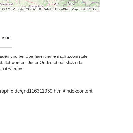
by BSB MDZ, under CC BY 3.0. Data by OpenStreetMap, under ODbL.
isort
etragen und bei Überlagerung je nach Zoomstufe
ltet werden. Jeder Ort bietet bei Klick oder
löst werden.
ographie.de/gnd116311959.html#indexcontent