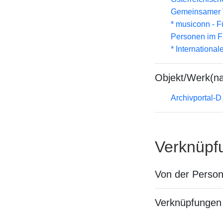
Gemeinsamer 
* musiconn - F
Personen im F
* Internationa
Objekt/Werk(n
Archivportal-
Verknüpf
Von der Perso
Verknüpfungen 