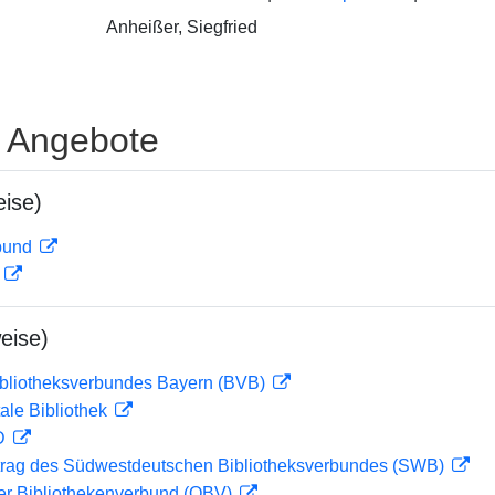
Anheißer, Siegfried
e Angebote
ise)
rbund
D
eise)
ibliotheksverbundes Bayern (BVB)
ale Bibliothek
 D
rag des Südwestdeutschen Bibliotheksverbundes (SWB)
her Bibliothekenverbund (OBV)