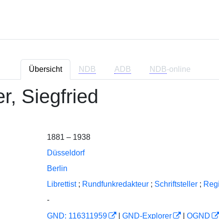
Übersicht
NDB
ADB
NDB
-online
r, Siegfried
1881 – 1938
Düsseldorf
Berlin
Librettist
;
Rundfunkredakteur
;
Schriftsteller
;
Reg
-
GND: 116311959
|
GND-Explorer
|
OGND