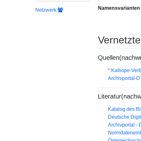
Namensvarianten
Netzwerk
Vernetzt
Quellen(nachwe
* Kalliope-Ve
Archivportal-
Literatur(nachw
Katalog des B
Deutsche Digit
Archivportal -
Normdateneint
Österreichisc