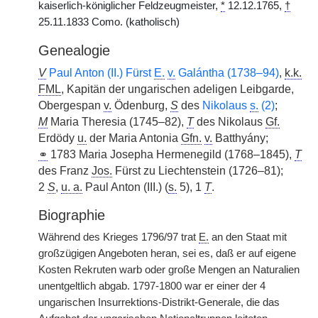
kaiserlich-königlicher Feldzeugmeister,
*
12.12.1765,
†
25.11.1833 Como. (katholisch)
Genealogie
V
Paul Anton (II.) Fürst
E.
v.
Galántha (1738–94)
,
k.k.
FML
, Kapitän der ungarischen adeligen Leibgarde,
Obergespan
v.
Ödenburg,
S
des
Nikolaus
s.
(2)
;
M
Maria Theresia (1745–82),
T
des Nikolaus
Gf.
Erdödy
u.
der Maria Antonia
Gfn.
v.
Batthyány;
⚭
1783 Maria Josepha Hermenegild (1768–1845),
T
des Franz
Jos.
Fürst zu Liechtenstein (1726–81);
2
S
,
u. a.
Paul Anton (III.) (
s.
5), 1
T
.
Biographie
Während des Krieges 1796/97 trat
E.
an den Staat mit
großzügigen Angeboten heran, sei es, daß er auf eigene
Kosten Rekruten warb oder große Mengen an Naturalien
unentgeltlich abgab. 1797-1800 war er einer der 4
ungarischen Insurrektions-Distrikt-Generale, die das