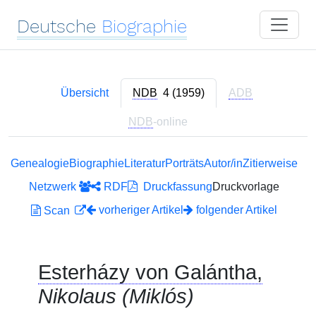
Deutsche
Biographie
Übersicht
NDB
4 (1959)
ADB
NDB
-online
Genealogie
Biographie
Literatur
Porträts
Autor/in
Zitierweise
Netzwerk
RDF
Druckfassung
Druckvorlage
vorheriger Artikel
folgender Artikel
Scan
Esterházy von Galántha,
Nikolaus (Miklós)