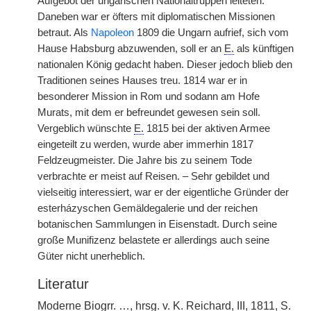
Aufgebot der ungarischen Nationaltruppen leiteten.
Daneben war er öfters mit diplomatischen Missionen
betraut. Als
Napoleon
1809 die Ungarn aufrief, sich vom
Hause Habsburg abzuwenden, soll er an
E.
als künftigen
nationalen König gedacht haben. Dieser jedoch blieb den
Traditionen seines Hauses treu. 1814 war er in
besonderer Mission in Rom und sodann am Hofe
Murats, mit dem er befreundet gewesen sein soll.
Vergeblich wünschte
E.
1815 bei der aktiven Armee
eingeteilt zu werden, wurde aber immerhin 1817
Feldzeugmeister. Die Jahre bis zu seinem Tode
verbrachte er meist auf Reisen. – Sehr gebildet und
vielseitig interessiert, war er der eigentliche Gründer der
esterházyschen Gemäldegalerie und der reichen
botanischen Sammlungen in Eisenstadt. Durch seine
große Munifizenz belastete er allerdings auch seine
Güter nicht unerheblich.
Literatur
Moderne
Biogrr.
…,
hrsg.
v.
K. Reichard, III, 1811, S.