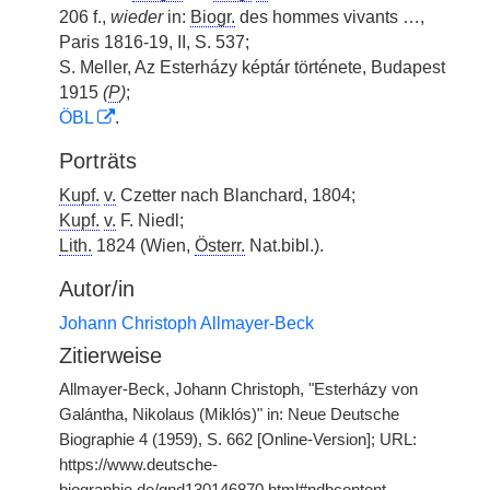
206 f.,
wieder
in:
Biogr.
des hommes vivants …,
Paris 1816-19, II, S. 537;
S. Meller, Az Esterházy képtár története, Budapest
1915
(
P
)
;
ÖBL
.
Porträts
Kupf.
v.
Czetter nach Blanchard, 1804;
Kupf.
v.
F. Niedl;
Lith.
1824 (Wien,
Österr.
Nat.bibl.).
Autor/in
Johann Christoph Allmayer-Beck
Zitierweise
Allmayer-Beck, Johann Christoph, "Esterházy von
Galántha, Nikolaus (Miklós)" in: Neue Deutsche
Biographie 4 (1959), S. 662 [Online-Version]; URL:
https://www.deutsche-