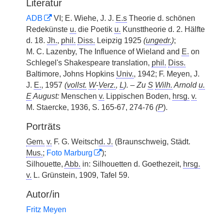
Literatur
ADB
VI; E. Wiehe, J. J.
E.s
Theorie d. schönen
Redekünste
u.
die Poetik
u.
Kunsttheorie d. 2. Hälfte
d. 18.
Jh.
,
phil.
Diss.
Leipzig 1925
(
ungedr.
)
;
M. C. Lazenby, The Influence of Wieland and
E.
on
Schlegel's Shakespeare translation,
phil.
Diss.
Baltimore, Johns Hopkins
Univ.
, 1942; F. Meyen, J.
J.
E.
, 1957
(
vollst.
W
-
Verz.
,
L
). – Zu
S
Wilh.
Arnold
u.
E
August:
Menschen
v.
Lippischen Boden,
hrsg.
v.
M. Staercke, 1936, S. 165-67, 274-76
(
P
).
Porträts
Gem.
v.
F. G. Weitsch
d. J.
(Braunschweig, Städt.
Mus.
;
Foto Marburg
);
Silhouette,
Abb.
in: Silhouetten d. Goethezeit,
hrsg.
v.
L. Grünstein, 1909, Tafel 59.
Autor/in
Fritz Meyen