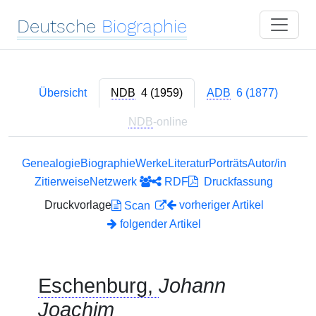
Deutsche
Biographie
Übersicht
NDB
4 (1959)
ADB
6 (1877)
NDB
-online
Genealogie
Biographie
Werke
Literatur
Porträts
Autor/in
Zitierweise
Netzwerk
RDF
Druckfassung
Druckvorlage
vorheriger Artikel
Scan
folgender Artikel
Eschenburg,
Johann
Joachim