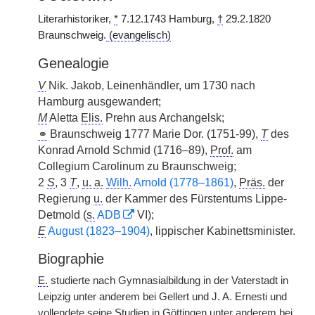
Literarhistoriker,
*
7.12.1743 Hamburg,
†
29.2.1820
Braunschweig.
(evangelisch)
Genealogie
V
Nik. Jakob, Leinenhändler, um 1730 nach
Hamburg ausgewandert;
M
Aletta
Elis.
Prehn aus Archangelsk;
⚭
Braunschweig 1777 Marie Dor. (1751-99),
T
des
Konrad Arnold Schmid (1716–89),
Prof.
am
Collegium Carolinum zu Braunschweig;
2
S
, 3
T
,
u. a.
Wilh.
Arnold (1778–1861)
,
Präs.
der
Regierung
u.
der Kammer des Fürstentums Lippe-
Detmold (
s.
ADB
VI);
E
August (1823–1904)
, lippischer Kabinettsminister.
Biographie
E.
studierte nach Gymnasialbildung in der Vaterstadt in
Leipzig unter anderem bei Gellert und J. A. Ernesti und
vollendete seine Studien in Göttingen unter anderem bei