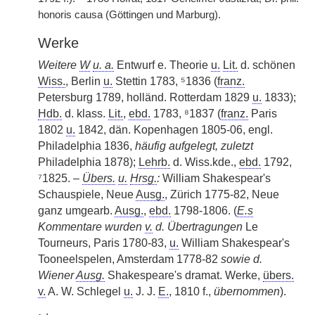
honoris causa (Göttingen und Marburg).
Werke
Weitere
W
u. a.
Entwurf e. Theorie
u.
Lit.
d. schönen
Wiss.
, Berlin
u.
Stettin 1783, ⁵1836 (
franz.
Petersburg 1789, holländ. Rotterdam 1829
u.
1833);
Hdb.
d. klass.
Lit.
,
ebd.
1783, ⁸1837 (
franz.
Paris
1802
u.
1842, dän. Kopenhagen 1805-06, engl.
Philadelphia 1836,
häufig aufgelegt, zuletzt
Philadelphia 1878);
Lehrb.
d. Wiss.kde.,
ebd.
1792,
⁷1825. –
Übers.
u.
Hrsg.
:
William Shakespear's
Schauspiele, Neue
Ausg.
, Zürich 1775-82, Neue
ganz umgearb.
Ausg.
,
ebd.
1798-1806. (
E.s
Kommentare wurden
v.
d. Übertragungen
Le
Tourneurs, Paris 1780-83,
u.
William Shakespear's
Tooneelspelen, Amsterdam 1778-82
sowie d.
Wiener
Ausg.
Shakespeare's dramat. Werke,
übers.
v.
A. W. Schlegel
u.
J. J.
E.
, 1810 f.,
übernommen
).