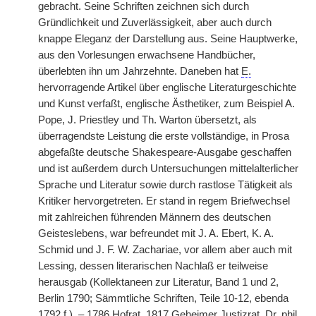
gebracht. Seine Schriften zeichnen sich durch
Gründlichkeit und Zuverlässigkeit, aber auch durch
knappe Eleganz der Darstellung aus. Seine Hauptwerke,
aus den Vorlesungen erwachsene Handbücher,
überlebten ihn um Jahrzehnte. Daneben hat
E.
hervorragende Artikel über englische Literaturgeschichte
und Kunst verfaßt, englische Ästhetiker, zum Beispiel A.
Pope, J. Priestley und Th. Warton übersetzt, als
überragendste Leistung die erste vollständige, in Prosa
abgefaßte deutsche Shakespeare-Ausgabe geschaffen
und ist außerdem durch Untersuchungen mittelalterlicher
Sprache und Literatur sowie durch rastlose Tätigkeit als
Kritiker hervorgetreten. Er stand in regem Briefwechsel
mit zahlreichen führenden Männern des deutschen
Geisteslebens, war befreundet mit J. A. Ebert, K. A.
Schmid und J. F. W. Zachariae, vor allem aber auch mit
Lessing, dessen literarischen Nachlaß er teilweise
herausgab (Kollektaneen zur Literatur, Band 1 und 2,
Berlin 1790; Sämmtliche Schriften, Teile 10-12, ebenda
1792 f.). – 1786 Hofrat, 1817 Geheimer Justizrat, Dr. phil.