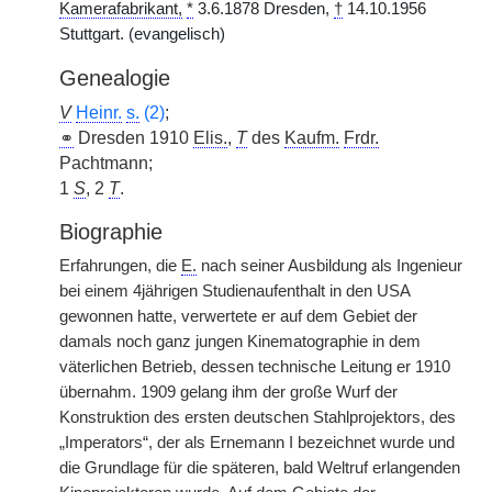
Kamerafabrikant,
*
3.6.1878 Dresden,
†
14.10.1956
Stuttgart. (evangelisch)
Genealogie
V
Heinr.
s.
(2)
;
⚭
Dresden 1910
Elis.
,
T
des
Kaufm.
Frdr.
Pachtmann;
1
S
, 2
T
.
Biographie
Erfahrungen, die
E.
nach seiner Ausbildung als Ingenieur
bei einem 4jährigen Studienaufenthalt in den USA
gewonnen hatte, verwertete er auf dem Gebiet der
damals noch ganz jungen Kinematographie in dem
väterlichen Betrieb, dessen technische Leitung er 1910
übernahm. 1909 gelang ihm der große Wurf der
Konstruktion des ersten deutschen Stahlprojektors, des
„Imperators“, der als Ernemann I bezeichnet wurde und
die Grundlage für die späteren, bald Weltruf erlangenden