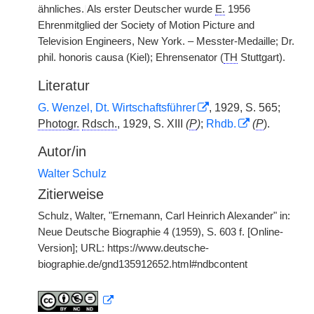
ähnliches.
|
Als erster Deutscher wurde
E.
1956
Ehrenmitglied der Society of Motion Picture and
Television Engineers, New York. – Messter-Medaille; Dr.
phil. honoris causa (Kiel); Ehrensenator (
TH
Stuttgart).
Literatur
G. Wenzel, Dt. Wirtschaftsführer
, 1929, S. 565;
Photogr.
Rdsch.
, 1929, S. XIII
(
P
)
;
Rhdb.
(
P
).
Autor/in
Walter Schulz
Zitierweise
Schulz, Walter, "Ernemann, Carl Heinrich Alexander" in:
Neue Deutsche Biographie 4 (1959), S. 603 f. [Online-
Version]; URL: https://www.deutsche-
biographie.de/gnd135912652.html#ndbcontent