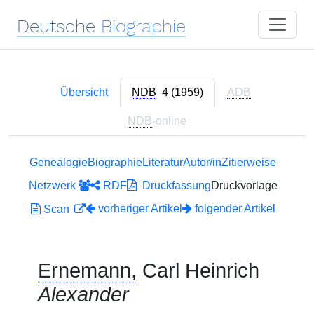
Deutsche
Biographie
Übersicht
NDB
4 (1959)
ADB
NDB
-online
Genealogie
Biographie
Literatur
Autor/in
Zitierweise
Netzwerk
RDF
Druckfassung
Druckvorlage
vorheriger Artikel
folgender Artikel
Scan
Ernemann,
Carl Heinrich
Alexander