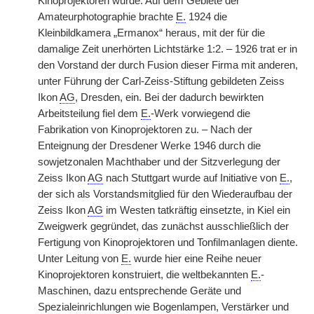
Kinoprojektoren wurde. Auf dem Gebiete der
Amateurphotographie brachte
E.
1924 die
Kleinbildkamera „Ermanox“ heraus, mit der für die
damalige Zeit unerhörten Lichtstärke 1:2. – 1926 trat er in
den Vorstand der durch Fusion dieser Firma mit anderen,
unter Führung der Carl-Zeiss-Stiftung gebildeten Zeiss
Ikon
AG
, Dresden, ein. Bei der dadurch bewirkten
Arbeitsteilung fiel dem
E.
-Werk vorwiegend die
Fabrikation von Kinoprojektoren zu. – Nach der
Enteignung der Dresdener Werke 1946 durch die
sowjetzonalen Machthaber und der Sitzverlegung der
Zeiss Ikon
AG
nach Stuttgart wurde auf Initiative von
E.
,
der sich als Vorstandsmitglied für den Wiederaufbau der
Zeiss Ikon
AG
im Westen tatkräftig einsetzte, in Kiel ein
Zweigwerk gegründet, das zunächst ausschließlich der
Fertigung von Kinoprojektoren und Tonfilmanlagen diente.
Unter Leitung von
E.
wurde hier eine Reihe neuer
Kinoprojektoren konstruiert, die weltbekannten
E.
-
Maschinen, dazu entsprechende Geräte und
Spezialeinrichlungen wie Bogenlampen, Verstärker und