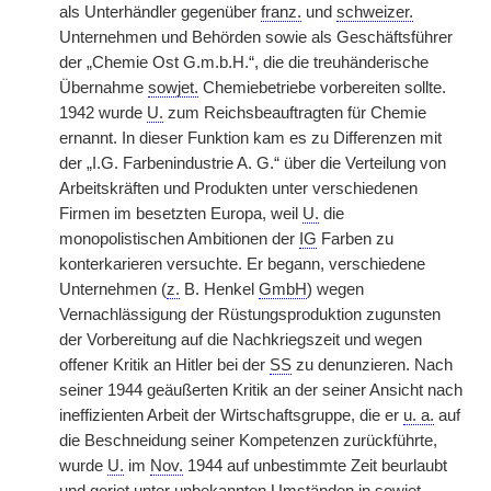
als Unterhändler gegenüber
franz.
und
schweizer.
Unternehmen und Behörden sowie als Geschäftsführer
der „Chemie Ost G.m.b.H.“, die die treuhänderische
Übernahme
sowjet.
Chemiebetriebe vorbereiten sollte.
1942 wurde
U.
zum Reichsbeauftragten für Chemie
ernannt. In dieser Funktion kam es zu Differenzen mit
der „I.G. Farbenindustrie A. G.“ über die Verteilung von
Arbeitskräften und Produkten unter verschiedenen
Firmen im besetzten Europa, weil
U.
die
monopolistischen Ambitionen der
IG
Farben zu
konterkarieren versuchte. Er begann, verschiedene
Unternehmen (
z.
B. Henkel
GmbH
) wegen
Vernachlässigung der Rüstungsproduktion zugunsten
der Vorbereitung auf die Nachkriegszeit und
|
wegen
offener Kritik an Hitler bei der
SS
zu denunzieren. Nach
seiner 1944 geäußerten Kritik an der seiner Ansicht nach
ineffizienten Arbeit der Wirtschaftsgruppe, die er
u. a.
auf
die Beschneidung seiner Kompetenzen zurückführte,
wurde
U.
im
Nov.
1944 auf unbestimmte Zeit beurlaubt