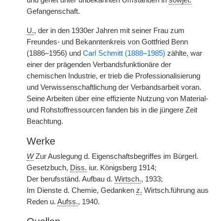
und geriet unter unbekannten Umständen in
sowjet.
Gefangenschaft.
U.
, der in den 1930er Jahren mit seiner Frau zum
Freundes- und Bekanntenkreis von Gottfried Benn
(1886–1956) und
Carl Schmitt (1888–1985)
zählte, war
einer der prägenden Verbandsfunktionäre der
chemischen Industrie, er trieb die Professionalisierung
und Verwissenschaftlichung der Verbandsarbeit voran.
Seine Arbeiten über eine effiziente Nutzung von Material-
und Rohstoffressourcen fanden bis in die jüngere Zeit
Beachtung.
Werke
W
Zur Auslegung d. Eigenschaftsbegriffes im Bürgerl.
Gesetzbuch,
Diss.
iur. Königsberg 1914;
Der berufsständ. Aufbau d.
Wirtsch.
, 1933;
Im Dienste d. Chemie, Gedanken
z.
Wirtsch.führung aus
Reden u.
Aufss.
, 1940.