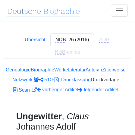
Deutsche
Biographie
Übersicht
NDB
26 (2016)
ADB
NDB
-online
Genealogie
Biographie
Werke
Literatur
Autor/in
Zitierweise
Netzwerk
RDF
Druckfassung
Druckvorlage
vorheriger Artikel
folgender Artikel
Scan
Ungewitter
,
Claus
Johannes Adolf