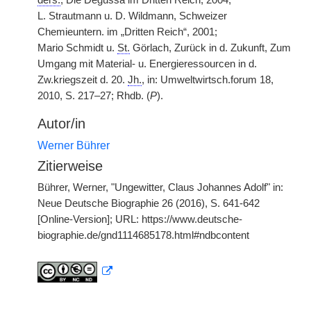
ders.
, Die Degussa im Dritten Reich, 2004;
L. Strautmann u. D. Wildmann, Schweizer
Chemieuntern. im „Dritten Reich“, 2001;
Mario Schmidt u.
St.
Görlach, Zurück in d. Zukunft, Zum
Umgang mit Material- u. Energieressourcen in d.
Zw.kriegszeit d. 20.
Jh.
, in: Umweltwirtsch.forum 18,
2010, S. 217–27; Rhdb. (
P
).
Autor/in
Werner Bührer
Zitierweise
Bührer, Werner, "Ungewitter, Claus Johannes Adolf" in:
Neue Deutsche Biographie 26 (2016), S. 641-642
[Online-Version]; URL: https://www.deutsche-
biographie.de/gnd1114685178.html#ndbcontent