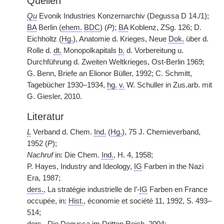
Quellen
Qu
Evonik Industries Konzernarchiv (Degussa D 14./1);
BA
Berlin (
ehem.
BDC
) (
P
);
BA
Koblenz, ZSg. 126; D.
Eichholtz (
Hg.
), Anatomie d. Krieges, Neue
Dok.
über d.
Rolle d.
dt.
Monopolkapitals
b.
d. Vorbereitung u.
Durchführung d. Zweiten Weltkrieges, Ost-Berlin 1969;
G. Benn, Briefe an Elionor Büller, 1992; C. Schmitt,
Tagebücher 1930–1934,
hg.
v.
W. Schuller in Zus.arb. mit
G. Giesler, 2010.
Literatur
L
Verband d. Chem.
Ind.
(
Hg.
), 75 J. Chemieverband,
1952 (
P
);
Nachruf
in: Die Chem.
Ind.
, H. 4, 1958;
P. Hayes, Industry and Ideology,
IG
Farben in the Nazi
Era, 1987;
ders.
, La stratégie industrielle de l’-
IG
Farben en France
occupée, in:
Hist.
, économie et société 11, 1992, S. 493–
514;