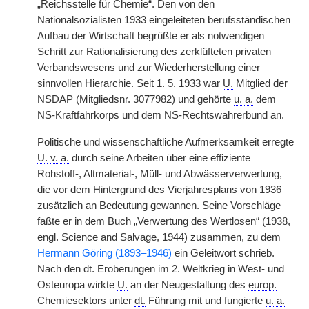
„Reichsstelle für Chemie“. Den von den
Nationalsozialisten 1933 eingeleiteten berufsständischen
Aufbau der Wirtschaft begrüßte er als notwendigen
Schritt zur Rationalisierung des zerklüfteten privaten
Verbandswesens und zur Wiederherstellung einer
sinnvollen Hierarchie. Seit 1. 5. 1933 war
U.
Mitglied der
NSDAP (Mitgliedsnr. 3077982) und gehörte
u. a.
dem
NS
-Kraftfahrkorps und dem
NS
-Rechtswahrerbund an.
Politische und wissenschaftliche Aufmerksamkeit erregte
U.
v. a.
durch seine Arbeiten über eine effiziente
Rohstoff-, Altmaterial-, Müll- und Abwässerverwertung,
die vor dem Hintergrund des Vierjahresplans von 1936
zusätzlich an Bedeutung gewannen. Seine Vorschläge
faßte er in dem Buch „Verwertung des Wertlosen“ (1938,
engl.
Science and Salvage, 1944) zusammen, zu dem
Hermann Göring (1893–1946)
ein Geleitwort schrieb.
Nach den
dt.
Eroberungen im 2. Weltkrieg in West- und
Osteuropa wirkte
U.
an der Neugestaltung des
europ.
Chemiesektors unter
dt.
Führung mit und fungierte
u. a.