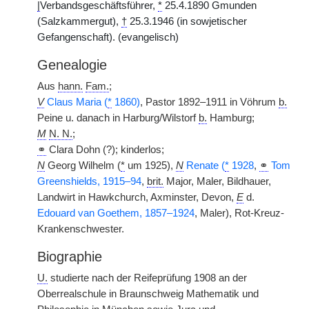
|
Verbandsgeschäftsführer,
*
25.4.1890 Gmunden
(Salzkammergut),
†
25.3.1946 (in sowjetischer
Gefangenschaft). (evangelisch)
Genealogie
Aus
hann.
Fam.
;
V
Claus Maria (
*
1860)
, Pastor 1892–1911 in Vöhrum
b.
Peine u. danach in Harburg/Wilstorf
b.
Hamburg;
M
N. N.
;
⚭
Clara Dohn (?); kinderlos;
N
Georg Wilhelm (
*
um 1925),
N
Renate (
*
1928
,
⚭
Tom
Greenshields, 1915–94
,
brit.
Major, Maler, Bildhauer,
Landwirt in Hawkchurch, Axminster, Devon,
E
d.
Edouard van Goethem, 1857–1924
, Maler), Rot-Kreuz-
Krankenschwester.
Biographie
U.
studierte nach der Reifeprüfung 1908 an der
Oberrealschule in Braunschweig Mathematik und