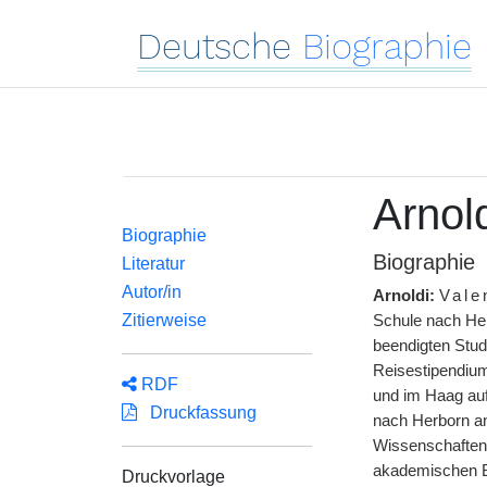
Deutsche
Biographie
Arnold
Biographie
Biographie
Literatur
Autor/in
Arnoldi:
Vale
Zitierweise
Schule nach Her
beendigten Stud
Reisestipendium
RDF
und im Haag aufh
Druckfassung
nach Herborn an
Wissenschaften.
akademischen Bi
Druckvorlage