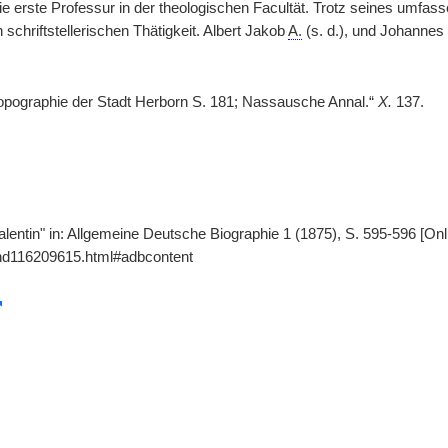
die erste Professur in der theologischen Facultät. Trotz seines umfa
chriftstellerischen Thätigkeit. Albert Jakob
A.
(s. d.), und Johannes
Topographie der Stadt Herborn S. 181; Nassausche Annal.“
X.
137.
Valentin" in: Allgemeine Deutsche Biographie 1 (1875), S. 595-596 [On
gnd116209615.html#adbcontent