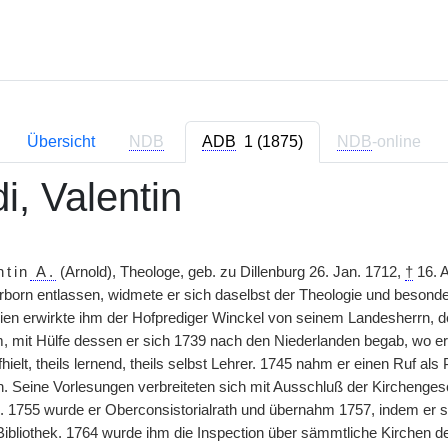
Übersicht
NDB
ADB
1 (1875)
NDB
-online
i, Valentin
ntin
A.
(Arnold), Theologe, geb. zu Dillenburg 26. Jan. 1712,
†
16. A
born entlassen, widmete er sich daselbst der Theologie und beson
ien erwirkte ihm der Hofprediger Winckel von seinem Landesherrn, de
, mit Hülfe dessen er sich 1739 nach den Niederlanden begab, wo e
ielt, theils lernend, theils selbst Lehrer. 1745 nahm er einen Ruf als
. Seine Vorlesungen verbreiteten sich mit Ausschluß der Kirchengesc
 1755 wurde er Oberconsistorialrath und übernahm 1757, indem er sei
bliothek. 1764 wurde ihm die Inspection über sämmtliche Kirchen d