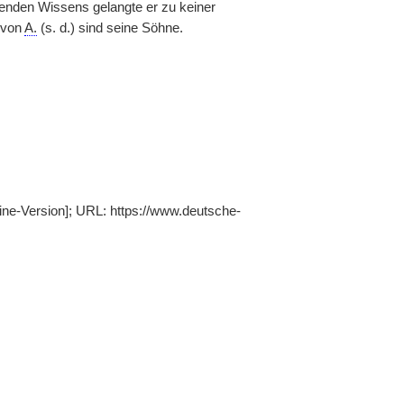
ssenden Wissens gelangte er zu keiner
 von
A.
(s. d.) sind seine Söhne.
line-Version]; URL: https://www.deutsche-