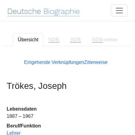
Deutsche
Biographie
Übersicht
NDB
ADB
NDB
-online
Eingehende Verknüpfungen
Zitierweise
Trökes, Joseph
Lebensdaten
1887 – 1967
Beruf/Funktion
Lehrer