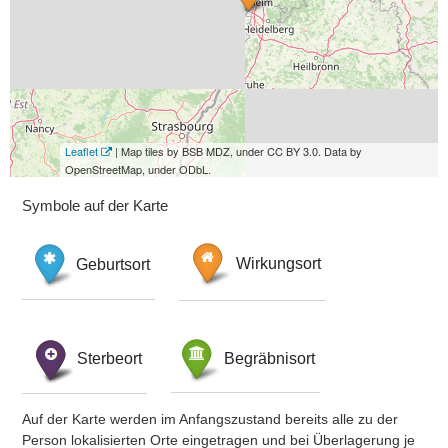
Leaflet
| Map tiles by BSB MDZ, under CC BY 3.0. Data by
OpenStreetMap, under ODbL.
Symbole auf der Karte
Geburtsort
Wirkungsort
Sterbeort
Begräbnisort
Auf der Karte werden im Anfangszustand bereits alle zu der
Person lokalisierten Orte eingetragen und bei Überlagerung je