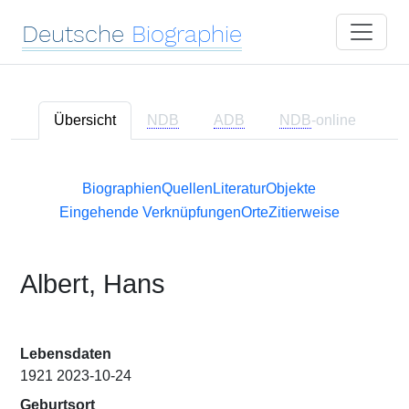
Deutsche
Biographie
Übersicht
NDB
ADB
NDB
-online
Biographien
Quellen
Literatur
Objekte
Eingehende Verknüpfungen
Orte
Zitierweise
Albert, Hans
Lebensdaten
1921 2023-10-24
Geburtsort