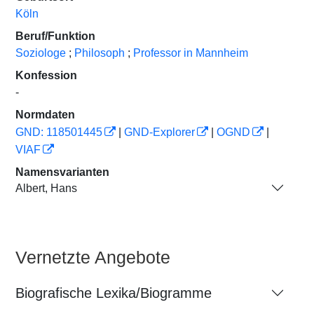
Köln
Beruf/Funktion
Soziologe
;
Philosoph
;
Professor in Mannheim
Konfession
-
Normdaten
GND: 118501445
|
GND-Explorer
|
OGND
|
VIAF
Namensvarianten
Albert, Hans
Vernetzte Angebote
Biografische Lexika/Biogramme