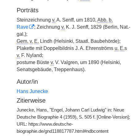
Porträts
Steinzeichnung
v.
A. Senff, um 1810,
Abb.
b.
Rave
; Zeichnung
v.
K. J. Senff, 1829 (Berlin, Nat.-
gal.);
Gem.
v.
E.
Lindh (Helsinki, Staatl. Baubehörde);
Plakette mit Doppelbildnis J. A. Ehrenströms
u.
E.
s
v.
F. Nyland;
postume Büste
v.
V. Valgren, um 1890 (Helsinki,
Senatsgebäude, Treppenhaus).
Autor/in
Hans Junecke
Zitierweise
Junecke, Hans, "Engel, Johann Carl Ludwig" in: Neue
Deutsche Biographie 4 (1959), S. 505 f. [Online-Version];
URL: https://www.deutsche-
biographie.de/gnd118817787.html#ndbcontent