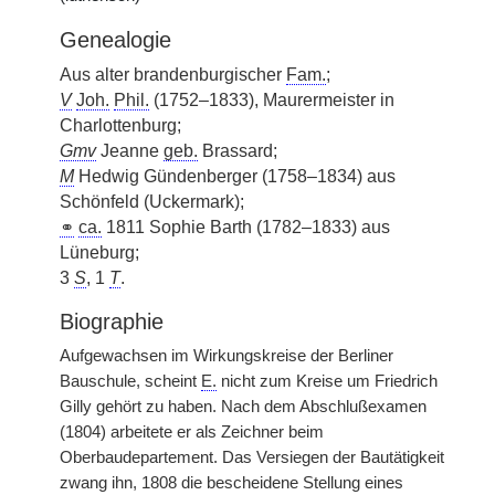
Genealogie
Aus alter brandenburgischer
Fam.
;
V
Joh.
Phil.
(1752–1833), Maurermeister in
Charlottenburg;
Gmv
Jeanne
geb.
Brassard;
M
Hedwig Gündenberger (1758–1834) aus
Schönfeld (Uckermark);
⚭
ca.
1811 Sophie Barth (1782–1833) aus
Lüneburg;
3
S
, 1
T
.
Biographie
Aufgewachsen im Wirkungskreise der Berliner
Bauschule, scheint
E.
nicht zum Kreise um Friedrich
Gilly gehört zu haben. Nach dem Abschlußexamen
(1804) arbeitete er als Zeichner beim
Oberbaudepartement. Das Versiegen der Bautätigkeit
zwang ihn, 1808 die bescheidene Stellung eines