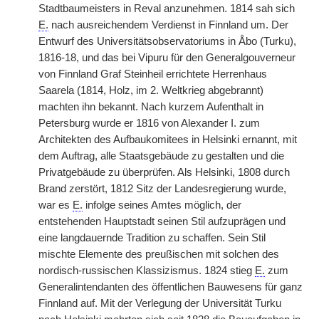
Stadtbaumeisters in Reval anzunehmen. 1814 sah sich
E.
nach ausreichendem Verdienst in Finnland um. Der
Entwurf des Universitätsobservatoriums in Åbo (Turku),
1816-18, und das bei Vipuru für den Generalgouverneur
von Finnland Graf Steinheil errichtete Herrenhaus
Saarela (1814, Holz, im 2. Weltkrieg abgebrannt)
machten ihn bekannt. Nach kurzem Aufenthalt in
Petersburg wurde er 1816 von Alexander I. zum
Architekten des Aufbaukomitees in Helsinki ernannt, mit
dem Auftrag, alle Staatsgebäude zu gestalten und die
Privatgebäude zu überprüfen. Als Helsinki, 1808 durch
Brand zerstört, 1812 Sitz der Landesregierung wurde,
war es
E.
infolge seines Amtes möglich, der
entstehenden Hauptstadt seinen Stil aufzuprägen und
eine langdauernde Tradition zu schaffen. Sein Stil
mischte Elemente des preußischen mit solchen des
nordisch-russischen Klassizismus. 1824 stieg
E.
zum
Generalintendanten des öffentlichen Bauwesens für ganz
Finnland auf. Mit der Verlegung der Universität Turku