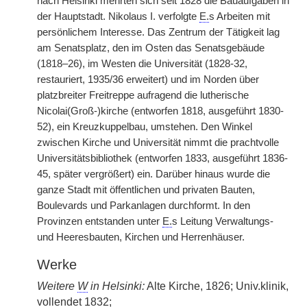
nach Helsinki mehrten sich seit 1828 die Bauaufgaben in
der Hauptstadt. Nikolaus I. verfolgte
E.
s Arbeiten mit
persönlichem Interesse. Das Zentrum der Tätigkeit lag
am Senatsplatz, den im Osten das Senatsgebäude
(1818–26), im Westen die Universität (1828-32,
restauriert, 1935/36 erweitert) und im Norden über
platzbreiter Freitreppe aufragend die lutherische
Nicolai(Groß-)kirche (entworfen 1818, ausgeführt 1830-
52), ein Kreuzkuppelbau, umstehen. Den Winkel
zwischen Kirche und Universität nimmt die prachtvolle
Universitätsbibliothek (entworfen 1833, ausgeführt 1836-
45, später vergrößert) ein. Darüber hinaus wurde die
ganze Stadt mit öffentlichen und privaten Bauten,
Boulevards und Parkanlagen durchformt. In den
Provinzen entstanden unter
E.
s Leitung Verwaltungs-
und Heeresbauten, Kirchen und Herrenhäuser.
Werke
Weitere
W
in Helsinki:
Alte Kirche, 1826; Univ.klinik,
vollendet 1832;