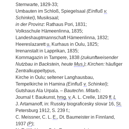
Sternwarte, 1829-33;
Umbauten im Schloß, Spiegelsaal
(Einfluß
v.
Schinkel)
, Musiksaal;
in der Provinz:
Rathaus Pori, 1831;
Volksschule Hämeenlinna, 1835;
Landeshauptmannschaft Hämeenlinna, 1832;
Heereslazarett
u.
Kurhaus in Oulu, 1825;
Irrenanstalt in Lapprikan, 1835;
Kornmagazin in Tampere, 1838
(zukunftweisender
Nutzbau in Backstein, heute
Mus.
)
;
Kirchen:
häufiger
Zentralkuppeltypus,
Kirche in Oulu; seltener Langhausbau,
Tempelkirche in Hamina
(Einfluß
v.
Schinkel)
;
Gutshaus Ala Urpala. –
Bautechn. Mitarb.:
Journal f. Baukunst,
hrsg.
v.
A. L. Crelle, 1829
ff.
L
J. Artamanoff, in: Russky biograficesky slovar 16,
St.
Petersburg 1912, S. 239 f.;
C. Meissner, C. L.
E.
, Dt. Baumeister in Finnland,
1937
(
P
)
;