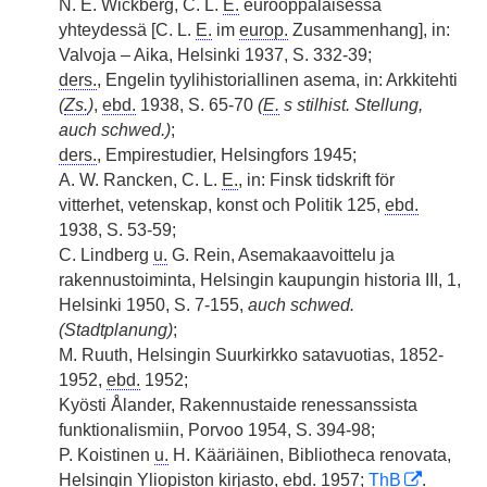
N. E. Wickberg, C. L.
E.
eurooppalaisessa
yhteydessä [C. L.
E.
im
europ.
Zusammenhang], in:
Valvoja – Aika, Helsinki 1937, S. 332-39;
ders.
, Engelin tyylihistoriallinen asema, in: Arkkitehti
(
Zs.
)
,
ebd.
1938, S. 65-70
(
E.
s stilhist. Stellung,
auch schwed.)
;
ders.
, Empirestudier, Helsingfors 1945;
A. W. Rancken, C. L.
E.
, in: Finsk tidskrift för
vitterhet, vetenskap, konst och Politik 125,
ebd.
1938, S. 53-59;
C. Lindberg
u.
G.
|
Rein, Asemakaavoittelu ja
rakennustoiminta, Helsingin kaupungin historia III, 1,
Helsinki 1950, S. 7-155,
auch schwed.
(Stadtplanung)
;
M. Ruuth, Helsingin Suurkirkko satavuotias, 1852-
1952,
ebd.
1952;
Kyösti Ålander, Rakennustaide renessanssista
funktionalismiin, Porvoo 1954, S. 394-98;
P. Koistinen
u.
H. Kääriäinen, Bibliotheca renovata,
Helsingin Yliopiston kirjasto,
ebd.
1957;
ThB
.