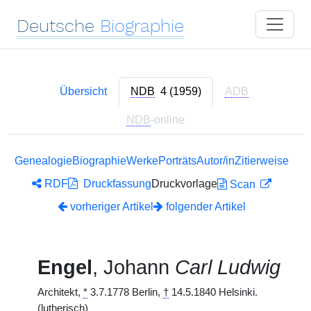
Deutsche
Biographie
Übersicht
NDB
4 (1959)
ADB
NDB
-online
Genealogie
Biographie
Werke
Porträts
Autor/in
Zitierweise
RDF
Druckfassung
Druckvorlage
Scan
vorheriger Artikel
folgender Artikel
Engel
, Johann
Carl Ludwig
Architekt,
*
3.7.1778 Berlin,
†
14.5.1840 Helsinki.
(lutherisch)