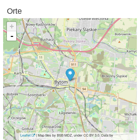
Orte
+
-
Leaflet
| Map tiles by BSB MDZ, under CC BY 3.0. Data by