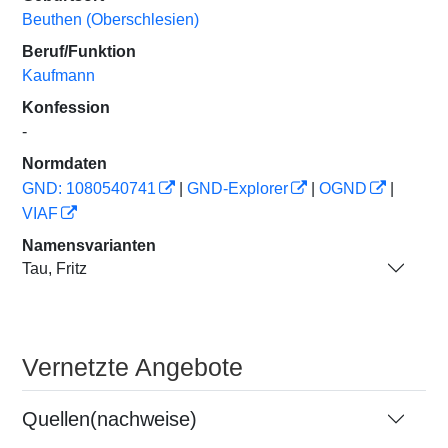
Beuthen (Oberschlesien)
Beruf/Funktion
Kaufmann
Konfession
-
Normdaten
GND: 1080540741
|
GND-Explorer
|
OGND
|
VIAF
Namensvarianten
Tau, Fritz
Vernetzte Angebote
Quellen(nachweise)