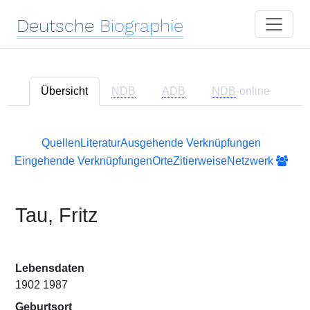
Deutsche
Biographie
Übersicht
NDB
ADB
NDB
-online
Quellen
Literatur
Ausgehende Verknüpfungen
Eingehende Verknüpfungen
Orte
Zitierweise
Netzwerk
Tau, Fritz
Lebensdaten
1902 1987
Geburtsort