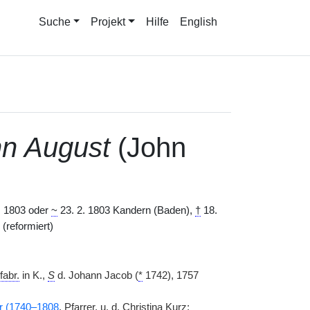
Suche
Projekt
Hilfe
English
n August
(John
 3. 1803 oder
~
23. 2. 1803 Kandern (Baden),
†
18.
(reformiert)
fabr.
in K.,
S
d. Johann Jacob (
*
1742), 1757
r (1740–1808
, Pfarrer, u. d. Christina Kurz;