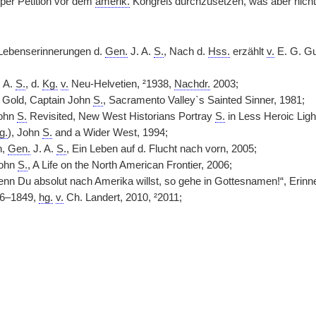
 per Petition vor dem
amerik.
Kongreß durchzusetzen, was aber nicht
 Lebenserinnerungen d.
Gen.
J. A.
S.
, Nach d.
Hss.
erzählt
v.
E. G. G
. A.
S.
, d.
Kg.
v.
Neu-Helvetien, ²1938,
Nachdr.
2003;
s Gold, Captain John
S.
, Sacramento Valley`s Sainted Sinner, 1981;
ohn
S.
Revisited, New West Historians Portray
S.
in Less Heroic Ligh
g.
), John
S.
and a Wider West, 1994;
n,
Gen.
J. A.
S.
, Ein Leben auf d. Flucht nach vorn, 2005;
John
S.
, A Life on the North American Frontier, 2006;
nn Du absolut nach Amerika willst, so gehe in Gottesnamen!“, Erinner
46–1849,
hg.
v.
Ch. Landert, 2010, ²2011;