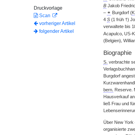
B
Jakob Friedri
Druckvorlage
–
⚭
Burgdorf (
K
Scan
4
S
(1 früh †) J
vorheriger Artikel
verwaltete bis 
folgender Artikel
Acapulco, US-
(Belgien), Will
Biographie
S.
verbrachte se
Verlagsbuchhand
Burgdorf angeste
Kurzwarenhandlu
bern.
Reserve. 
Hausverkauf an 
ließ Frau und f
Lebenserinneru
Über New York 
organisierte zw