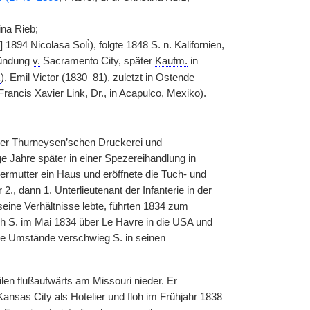
ina Rieb;
 1894 Nicolasa Solı̀), folgte 1848
S.
n.
Kalifornien,
ründung
v.
Sacramento City, später
Kaufm.
in
L
), Emil Victor (1830–81), zuletzt in Ostende
rancis Xavier Link, Dr., in Acapulco, Mexiko).
 der Thurneysen’schen Druckerei und
e Jahre später in einer Spezereihandlung in
germutter ein Haus und eröffnete die Tuch- und
 dann 1. Unterlieutenant der Infanterie in der
eine Verhältnisse lebte, führten 1834 zum
oh
S.
im Mai 1834 über Le Havre in die USA und
se Umstände verschwieg
S.
in seinen
en flußaufwärts am Missouri nieder. Er
ansas City als Hotelier und floh im Frühjahr 1838