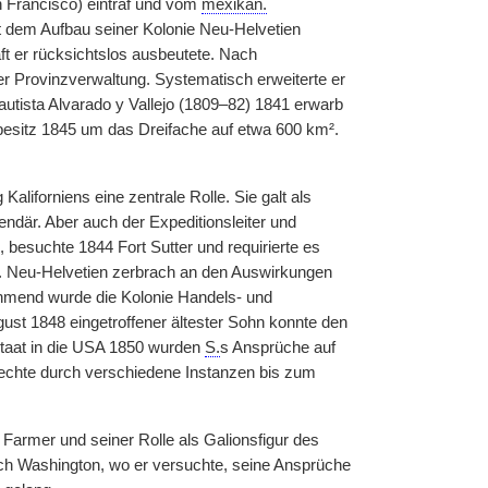
n Francisco) eintraf und vom
mexikan.
 dem Aufbau seiner Kolonie Neu-Helvetien
ft er rücksichtslos ausbeutete. Nach
er Provinzverwaltung. Systematisch erweiterte er
tista Alvarado y Vallejo (1809–82) 1841 erwarb
esitz 1845 um das Dreifache auf etwa 600 km².
aliforniens eine zentrale Rolle. Sie galt als
endär. Aber auch der Expeditionsleiter und
 besuchte 1844 Fort Sutter und requirierte es
. Neu-Helvetien zerbrach an den Auswirkungen
hmend wurde die Kolonie Handels- und
ust 1848 eingetroffener ältester Sohn konnte den
sstaat in die USA 1850 wurden
S.
s Ansprüche auf
Rechte durch verschiedene Instanzen bis zum
r Farmer und seiner Rolle als Galionsfigur des
 nach Washington, wo er versuchte, seine Ansprüche