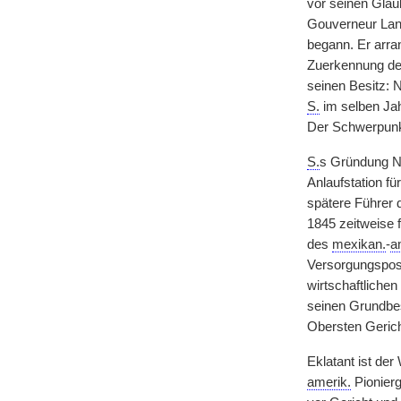
vor seinen Gläu
Gouverneur Land
begann. Er arra
Zuerkennung d
seinen Besitz: 
S.
im selben Jah
Der Schwerpunkt
S.
s Gründung Ne
Anlaufstation 
spätere Führer 
1845 zeitweise f
des
mexikan.
-
a
Versorgungspost
wirtschaftlichen
seinen Grundbes
Obersten Gerich
Eklatant ist de
amerik.
Pionierg