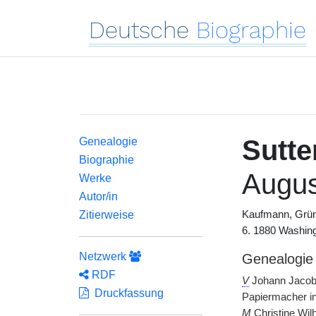
Deutsche
Biographie
Sutte
Genealogie
Biographie
Augus
Werke
Autor/in
Zitierweise
Kaufmann, Grün
6. 1880 Washing
Netzwerk
Genealogie
RDF
V
Johann Jacob 
Druckfassung
Papiermacher in
M
Christine Wil