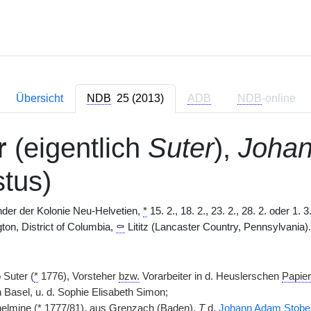
Übersicht
NDB
25 (2013)
ADB
NDB
-online
r
(eigentlich
Suter
),
Johan
tus)
der der Kolonie Neu-Helvetien,
*
15. 2., 18. 2., 23. 2., 28. 2. oder 1.
ton, District of Columbia,
⚰
Lititz (Lancaster Country, Pennsylvania). 
Suter (
*
1776), Vorsteher
bzw.
Vorarbeiter in d. Heuslerschen
Papier
 Basel, u. d. Sophie Elisabeth Simon;
helmine (
*
1777/81), aus Grenzach (Baden),
T
d.
Johann Adam Stobe