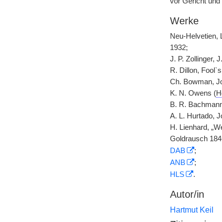
vor Gericht und
Werke
Neu-Helvetien,
1932;
J. P. Zollinger, J
R. Dillon, Fool`
Ch. Bowman, J
K. N. Owens (
H
B. R. Bachman
A. L. Hurtado, 
H. Lienhard, „We
Goldrausch 18
DAB
;
ANB
;
HLS
.
Autor/in
Hartmut Keil