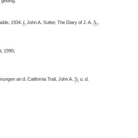
 gelang.
udde, 1934.
L
John A. Sutter, The Diary of J. A.
S.
,
t, 1990;
ungen an d. California Trail, John A.
S.
u. d.