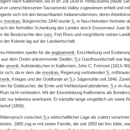
bigern nach Kalifornien, wo er im Juli 1839 in Yerba Buena (heute Sa
 im unerschlossenen Sacramento Valley zugewiesen erhielt und mit
ngierte sich mit den benachbarten Indianerstämmen, deren Arbeitskra
es
mexikan.
Bürgerrechts 1840 wurde
S.
in Neu-Helvetien Vertreter d
Nach der formellen Schenkung des Landes durch Gouverneur Juan Bau
r die Besitzrechte des
russ.
Fort Ross und vergrößerte seinen Landb
 der Kolonie lag auf der Landwirtschaft.
u-Helvetien spielte für die
angloamerik.
Erschließung und Eroberung K
für aus dem Osten ankommende Siedler;
S.
s Gastfreundschaft war leg
der
amerik.
Aufständischen in Kal
i
fornien, John C. Frémont (1813–90),
ür sich, da er dem die
mexikan.
Regierung vertretenden
S.
mißtraute
merik.
Krieges und der Goldfunde an
S.
s Sägemühle seit 1848. Zune
en für Goldsucher, die Ernte und Viehbestand plünderten.
S.
s im Aug
 Ruin nicht verhindern. Mit der Einverleibung Kaliforniens als Bunde
itz nur teilweise anerkannt. Er kämpfte lange vergeblich um seine 
tshof (1858).
r Widerspruch zwischen
S.
s wirtschaftlicher Lage als zuletzt verarmte
eistes. 1865 zog er mit seiner Familie, die seit 1850 bei ihm lebte,