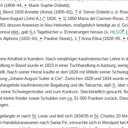
ch (1808–44,
⚭
Marie Sophie Dübeld);
t.
Bern) 1826 Annette (Anna) (1805–81),
T
d. Simon Dübeld u. d. Ros
ohann August (John A.) (
*
1826,
⚭
1] 1850 Marı̀a del Carmen Rivas, 2]
1851 dessen Anwesen in Neu-Helvetien, maßgeblich beteiligt an d. G
Konsul
ebd.
, gab
S.
s Tagebücher u. Erinnerungen heraus (s.
HLS
;
iam Alphons (1832–63,
⚭
Pauline Stootz), 1
T
Anna Elisa (1828–95,
⚭
F
ine Kindheit in Kandern. Nach vierjähriger kaufmännischer Lehre in
lung in Basel wurde er 1823 in einer Tuchhandlung in Aarburg, wenig
llt. Nach seiner Heirat kaufte er dort 1828 mit Mitteln seiner Schwie
ng „Johann August Sutter & Cie“. Zwischen 1828 und 1834 wurde er 2.,
Mangelnde kaufmännische Begabung und die Tatsache, daß
S.
über s
seine Schwiegermutter und zum Konkurs. Steckbrieflich gesucht, fl
ünf kleine Kinder sowie Schulden von
ca.
51 000 Franken zurück. Die
ngen.
gelangte er nach
St.
Louis und ließ sich 1834/35 in
St.
Charles 20 Meil
ei Handelskarawanen nach Santa Fé, versuchte sich in Westport bei K