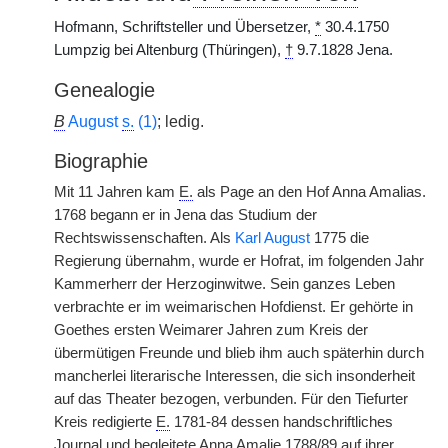
Hofmann, Schriftsteller und Übersetzer,
*
30.4.1750
Lumpzig bei Altenburg (Thüringen),
†
9.7.1828 Jena.
Genealogie
B
August
s.
(1)
; ledig.
Biographie
Mit 11 Jahren kam
E.
als Page an den Hof Anna Amalias.
1768 begann er in Jena das Studium der
Rechtswissenschaften. Als
Karl August
1775 die
Regierung übernahm, wurde er Hofrat, im folgenden Jahr
Kammerherr der Herzoginwitwe. Sein ganzes Leben
verbrachte er im weimarischen Hofdienst. Er gehörte in
Goethes ersten Weimarer Jahren zum Kreis der
übermütigen Freunde und blieb ihm auch späterhin durch
mancherlei literarische Interessen, die sich insonderheit
auf das Theater bezogen, verbunden. Für den Tiefurter
Kreis redigierte
E.
1781-84 dessen handschriftliches
Journal und begleitete Anna Amalie 1788/89 auf ihrer