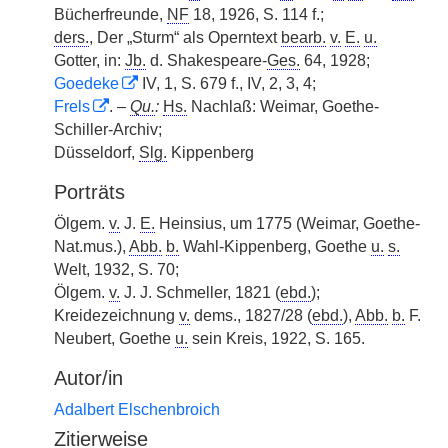
Bücherfreunde,
NF
18, 1926, S. 114 f.;
ders.
, Der „Sturm“ als Operntext
bearb.
v.
E.
u.
Gotter, in:
Jb.
d. Shakespeare-
Ges.
64, 1928;
Goedeke
IV, 1, S. 679 f., IV, 2, 3, 4;
Frels
. –
Qu.
:
Hs.
Nachlaß: Weimar, Goethe-
Schiller-Archiv;
Düsseldorf,
Slg.
Kippenberg
Porträts
Ölgem.
v.
J.
E.
Heinsius, um 1775 (Weimar, Goethe-
Nat.mus.),
Abb.
b.
Wahl-Kippenberg, Goethe
u.
s.
Welt, 1932, S. 70;
Ölgem.
v.
J. J. Schmeller, 1821 (
ebd.
);
Kreidezeichnung
v.
dems., 1827/28 (
ebd.
),
Abb.
b.
F.
Neubert, Goethe
u.
sein Kreis, 1922, S. 165.
Autor/in
Adalbert Elschenbroich
Zitierweise