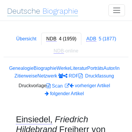
Deutsche
Biographie
Übersicht
NDB
4 (1959)
ADB
5 (1877)
NDB
-online
Genealogie
Biographie
Werke
Literatur
Porträts
Autor/in
Zitierweise
Netzwerk
RDF
Druckfassung
Druckvorlage
vorheriger Artikel
Scan
folgender Artikel
Einsiedel,
Friedrich
Hildebrand
Freiherr von