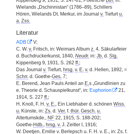
Kippenberg 9, 1931, S. 247-61;
Poetische
Btrr.
in:
Wielands „Dschinnistan“ (1786–89), Schillers
Hören, Wielands Dt. Merkur, im Journal
v.
Tiefurt
u.
a.
Zss.
Literatur
ADB
V;
C. W.
v.
Fritsch, in: Weimars Album
z.
4. Säkularfeier
d. Buchdruckerkunst, 1840,
Neudr.
in:
Jb.
d.
Slg.
Kippenberg 9, 1931, S. 262
ff.
;
Das Journal
v.
Tiefurt,
hrsg.
v.
E.
v.
d.
|
Hellen, 1892, =
Schrr.
d. Goethe-
Ges.
7;
E. Berend, Jean Pauls Anteil an
E.
s „Grundlinien zu
e. Theorie d. Schauspielkunst“, in:
Euphorion
21,
1914, S. 227
ff.
;
H. Knoll, F. H.
v.
E.
, Ein Liebhaber d. schönen
Wiss.
u.
Künste, in:
Zs.
d.
Ver.
f.
thür.
Gesch.
u.
Altertumskde.,
NF
22, 1915, S. 188-202;
Goethe-
Hdb.
,
hrsg.
v.
J. Zeitler I, 1916;
W. Deetjen, Emilie
v.
Berlepsch
u.
F. H.
v.
E.
, in:
Zs.
f.