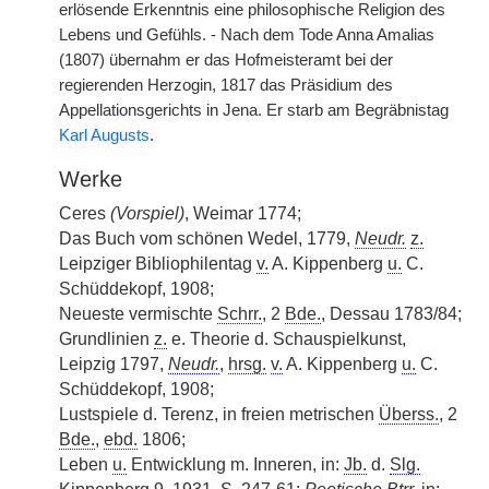
erlösende Erkenntnis eine philosophische Religion des
Lebens und Gefühls. - Nach dem Tode Anna Amalias
(1807) übernahm er das Hofmeisteramt bei der
regierenden Herzogin, 1817 das Präsidium des
Appellationsgerichts in Jena. Er starb am Begräbnistag
Karl Augusts
.
Werke
Ceres
(Vorspiel)
, Weimar 1774;
Das Buch vom schönen Wedel, 1779,
Neudr.
z.
Leipziger Bibliophilentag
v.
A. Kippenberg
u.
C.
Schüddekopf, 1908;
Neueste vermischte
Schrr.
, 2
Bde.
, Dessau 1783/84;
Grundlinien
z.
e. Theorie d. Schauspielkunst,
Leipzig 1797,
Neudr.
,
hrsg.
v.
A. Kippenberg
u.
C.
Schüddekopf, 1908;
Lustspiele d. Terenz, in freien metrischen
Überss.
, 2
Bde.
,
ebd.
1806;
Leben
u.
Entwicklung m. Inneren, in:
Jb.
d.
Slg.