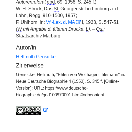
Autorenreferat
ebd.
69, 1958, S. 245 f.);
W. H. Struck, Das
St.
Georgenstift in Limburg a. d.
Lahn,
Regg.
910-1500, 1957;
F. Uhlhorn, in:
Vf.-Lex. d. MA
I, 1933, S. 547-51
(
W
mit Angabe d. älteren Drucke,
L
). –
Qu.
:
Staatsarchiv Marburg.
Autor/in
Hellmuth Gensicke
Zitierweise
Gensicke, Hellmuth, "Ehlen von Wolfhagen, Tilemann" in:
Neue Deutsche Biographie 4 (1959), S. 345 f. [Online-
Version]; URL: https://www.deutsche-
biographie.de/gnd100970001.html#ndbcontent