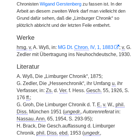
Chronisten
Wigand Gerstenberg
zu fassen ist. In der
Arbeit an diesem zweiten Werk darf man vielleicht den
Grund dafür sehen, daß die „Limburger Chronik“ so
plötzlich abbricht und der letzten Feile entbehrt.
Werke
hrsg.
v.
A. Wyß, in:
MG Dt.
Chron.
IV, 1, 1883
;
v.
G.
Zedler mit Übertragung ins Neuhochdeutsche, 1930.
Literatur
A. Wyß, Die „Limburger Chronik“, 1875;
G. Zedler, Die „Hessenchronik“, ihr Umfang
u.
ihr
Verfasser, in:
Zs.
d.
Ver.
f. Hess.
Gesch.
55, 1926, S.
176
ff.
;
G. Groh, Die Limburger Chronik d. T.
E.
v.
W.,
phil.
Diss.
München 1951 (
ungedr.
, Autorenreferat
in:
Nassau. Ann.
65, 1954, S. 293-95);
H. Brack, Die Gesch.auffassung d. Limburger
Chronik,
phil.
Diss.
ebd.
1953 (
ungedr.
,