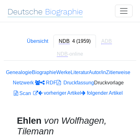
Deutsche
Biographie
Übersicht
NDB
4 (1959)
ADB
NDB
-online
Genealogie
Biographie
Werke
Literatur
Autor/in
Zitierweise
Netzwerk
RDF
Druckfassung
Druckvorlage
vorheriger Artikel
folgender Artikel
Scan
Ehlen
von Wolfhagen,
Tilemann