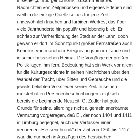
in seiner „Limburger Chronik“ zusammenfaßte.
Nachrichten von Zeitgenossen und eigenes Erleben sind
weithin die einzige Quelle seines für jene Zeit
ungewöhnlich frischen und farbigen Werkes, das über
viele Jahrhunderte hin populär und lebendig blieb. Er
schrieb zur Verherrlichung der Stadt an der Lahn, doch
gewann er dort im Schnittpunkt großer Fernstraßen auch
Kenntnis von manchem Ereignis ringsum im Lande und
in seiner hessischen Heimat. Die Vorgänge der großen
Politik lagen ihm fern. Bedeutung hat sein Werk vor allem
für die Kulturgeschichte in seinen Nachrichten über den
Wandel der Tracht, über Sitten und Gebräuche und die
jeweils beliebten Volkslieder seiner Zeit. In seinen
meisterhaften Personenbeschreibungen zeigt sich
bereits die beginnende Neuzeit. G. Zedler hat gute
Gründe für seine, allerdings nicht allgemein anerkannte
Vermutung vorgetragen, daß
E.
, der noch 1404 und 1411
in Limburg begegnet, auch der Verfasser einer
verlorenen „Hessenchronik“ der Zeit von 1360 bis 1417
war, die nur noch in Auszügen des hessischen