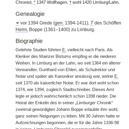
Chronist,
*
1347 Wolfhagen,
†
wohl 1420 Limburg/Lahn.
Genealogie
⚭
vor 1394 Grede (
gen.
1394-1411),
T
des Schöffen
Herm.
Boppe (1361–1400) zu Limburg.
Biographie
Gelehrte Studien führten
E.
vielleicht nach Paris. Als
Kleriker des Mainzer Bistums empfing er die niederen
Weihen. In Limburg an der Lahn, wo seit 1364 ein älterer
Verwandter, Gunthard von Ehlen, als Schulrektor und
Notar und später als Kanoniker ansässig war, wirkte
E.
seit 1370 als kaiserlicher Notar. Er war dort wohl schon
1374, wie 1394, zugleich Stadtschreiber. Dieses Amt
legte er jedoch wahrscheinlich schon 1398 nieder. Die
Heirat der Enkelin des in seiner „Limburger Chronik“
zweimal gewürdigten Johann Boppe erlaubte ihm wohl,
ganz seinen Neigungen zu leben. Mit 30 Jahren hatte er
Aufzeichnungen begonnen, die er für die Jahre 1336-98