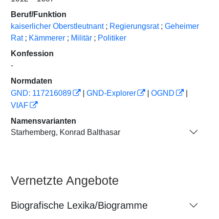
Beruf/Funktion
kaiserlicher Oberstleutnant
;
Regierungsrat
;
Geheimer
Rat
;
Kämmerer
;
Militär
;
Politiker
Konfession
-
Normdaten
GND: 117216089
|
GND-Explorer
|
OGND
|
VIAF
Namensvarianten
Starhemberg, Konrad Balthasar
Vernetzte Angebote
Biografische Lexika/Biogramme