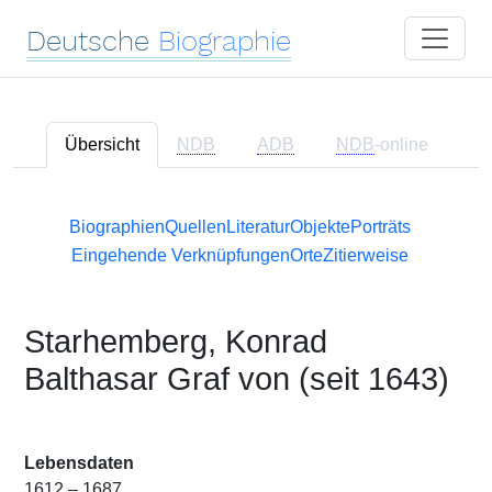
Deutsche
Biographie
Übersicht
NDB
ADB
NDB
-online
Biographien
Quellen
Literatur
Objekte
Porträts
Eingehende Verknüpfungen
Orte
Zitierweise
Starhemberg, Konrad
Balthasar Graf von (seit 1643)
Lebensdaten
1612 – 1687