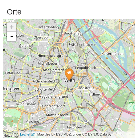
Orte
+
-
Leaflet
| Map tiles by BSB MDZ, under CC BY 3.0. Data by