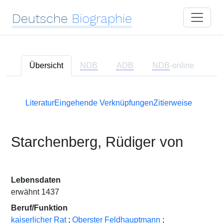
Deutsche
Biographie
Übersicht
NDB
ADB
NDB
-online
Literatur
Eingehende Verknüpfungen
Zitierweise
Starchenberg, Rüdiger von
Lebensdaten
erwähnt 1437
Beruf/Funktion
kaiserlicher Rat
;
Oberster Feldhauptmann
;