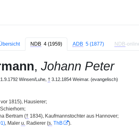
Übersicht
NDB
4 (1959)
ADB
5 (1877)
NDB
-onlin
rmann
,
Johann Peter
1.9.1792 Winsen/Luhe,
†
3.12.1854 Weimar. (evangelisch)
vor 1815), Hausierer;
Schierhorn;
a Bertram (
†
1834), Kaufmannstochter aus Hannover;
91)
, Maler
u.
Radierer (
s.
ThB
).