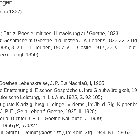
ngen
ena 1827).
1;
Btrr.
z.
Poesie, mit
bes.
Hinweisung auf Goethe, 1823;
: Gespräche mit Goethe in d. letzten J.
s.
Lebens 1823-32, 2
Bd
1885, 8.
v.
H. H. Houben, 1907,
v.
E.
Castle, 1917, 23.
v.
E.
Beutl
hen
(1. engl. 1850).
Goethes Lebenskreise, J. P.
E.
s Nachlaß, I, 1905;
ie Entstehung d.
E.
schen Gespräche
u.
ihre Glaubwürdigkeit, 19
tlerische Leistung, in:
Lit.
Alm.
1925, S. 92-105;
Auguste Kladzig,
hrsg.
u.
eingel.
v.
dems., in:
Jb.
d.
Slg.
Kippenbe
J. P.
E.
, Sein Leben f. Goethe, 1925, II, 1928;
r d. Dichter J. P.
E.
, Goethe-
Kal.
auf
d. J.
1939;
, 1956
(
P
)
;
Darst.
:
n, Stolz
u.
Demut
(
biogr.
Erz.
)
, in: Köln.
Ztg.
1944,
Nr.
159-63;