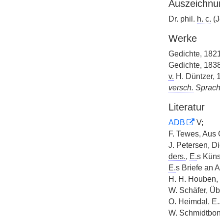
Auszeichnu
Dr. phil.
h. c.
(J
Werke
Gedichte, 182
Gedichte, 1838
v.
H. Düntzer, 
versch.
Sprac
Literatur
ADB
V;
F. Tewes, Aus 
J. Petersen, D
ders.
,
E.
s Küns
E.
s Briefe an 
H. H. Houben, 
W. Schäfer, Übe
O. Heimdal,
E.
W. Schmidtbon