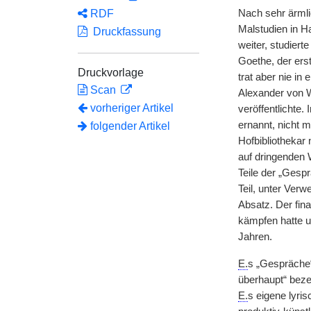
RDF
Nach sehr ärmli
Malstudien in Ha
Druckfassung
weiter, studiert
Goethe, der erst
Druckvorlage
trat aber nie in
Scan
Alexander von 
vorheriger Artikel
veröffentlichte
ernannt, nicht 
folgender Artikel
Hofbibliothekar 
auf dringenden 
Teile der „Gesp
Teil, unter Ver
Absatz. Der fin
kämpfen hatte u
Jahren.
E.
s „Gespräche“
überhaupt“ bezei
E.
s eigene lyri