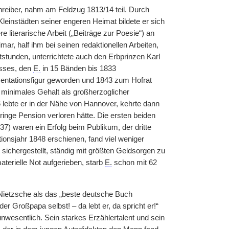
reiber, nahm am Feldzug 1813/14 teil. Durch
leinstädten seiner engeren Heimat bildete er sich
e literarische Arbeit („Beiträge zur Poesie“) an
ar, half ihm bei seinen redaktionellen Arbeiten,
atstunden, unterrichtete auch den Erbprinzen Karl
sses, den
E.
in 15 Bänden bis 1833
sentationsfigur geworden und 1843 zum Hofrat
n minimales Gehalt als großherzoglicher
6 lebte er in der Nähe von Hannover, kehrte dann
nge Pension verloren hätte. Die ersten beiden
7) waren ein Erfolg beim Publikum, der dritte
ionsjahr 1848 erschienen, fand viel weniger
 sichergestellt, ständig mit größten Geldsorgen zu
terielle Not aufgerieben, starb
E.
schon mit 62
Nietzsche als das „beste deutsche Buch
r Großpapa selbst! – da lebt er, da spricht er!“
nwesentlich. Sein starkes Erzählertalent und sein