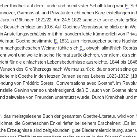
cher Kindheit auf dem Lande und primitivster Schulbildung war
E.
Sch
nnover, Gymnasial- und Privatunterricht neben Kanzleistellungen in K
e Jura in Göttingen 1821/22. Am 24.5.1823 sandte er seine erste größer
e Besuch erfolgte am 10.6. Auf Goethes Veranlassung blieb er in Weim
 ein Anstellungsverhältnis mit ihm, sondern lebte kümmerlich von Priv
Weimar. Goethe bestimmte
E.
1831 zum Herausgeber seines Nachla
. Im nachgoetheschen Weimar fühlte sich
E.
, obwohl allmählich Reprä
mehr wohl und wollte in seine Heimat zurückkehren, vor allem, da sei
nicht für die einfachsten Lebensbedürfnisse ausreichte. 1844 bis 184
Wunsch des Großherzogs nach Weimar zurück, da er sonst seine geri
räche mit
|
Goethe in den letzten Jahren seines Lebens 1823-1832“ (183
wendung von Frédéric Sorets „Conversations avec Goethe“, im Revolut
anzielle Gewinn war so unbefriedigend, daß
E.
, auch von Goethe nicht
nd zeitweise von Freunden unterstützt wurde. Durch Krankheit und ma
, das meistgelesene Buch der gesamten Goethe-Literatur, wird von 
chnet, die Goetheschen Enkel riefen bei seinem Erscheinen: „Es ist de
sche Erzeugnisse sind zeitgebunden, gute Biedermeierdichtung, aber u