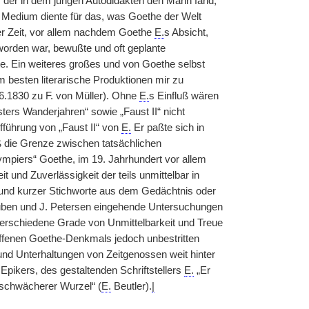
, der in dem jungen Autodidakten den Mann fand,
s Medium diente für das, was Goethe der Welt
er Zeit, vor allem nachdem Goethe
E.
s Absicht,
eworden war, bewußte und oft geplante
te. Ein weiteres großes und von Goethe selbst
am besten literarische Produktionen mir zu
.6.1830 zu F. von Müller). Ohne
E.
s Einfluß wären
sters Wanderjahren“ sowie „Faust II“ nicht
fführung von „Faust II“ von
E.
Er paßte sich in
ß die Grenze zwischen tatsächlichen
mpiers“ Goethe, im 19. Jahrhundert vor allem
t und Zuverlässigkeit der teils unmittelbar in
Grund kurzer Stichworte aus dem Gedächtnis oder
uben und J. Petersen eingehende Untersuchungen
verschiedene Grade von Unmittelbarkeit und Treue
fenen Goethe-Denkmals jedoch unbestritten
 und Unterhaltungen von Zeitgenossen weit hinter
 Epikers, des gestaltenden Schriftstellers
E.
„Er
 schwächerer Wurzel“ (
E.
Beutler).
|