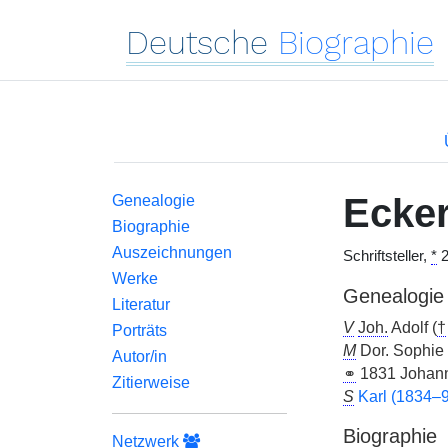
Deutsche
Biographie
Ecke
Genealogie
Biographie
Auszeichnungen
Schriftsteller,
*
2
Werke
Genealogie
Literatur
V
Joh.
Adolf (
†
Porträts
M
Dor. Sophie 
Autor/in
⚭
1831 Johann
Zitierweise
S
Karl (1834–
Biographie
Netzwerk