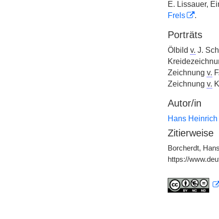
E. Lissauer, Ei
Frels
.
Porträts
Ölbild
v.
J. Sch
Kreidezeichn
Zeichnung
v.
F.
Zeichnung
v.
K
Autor/in
Hans Heinrich
Zitierweise
Borcherdt, Hans
https://www.de