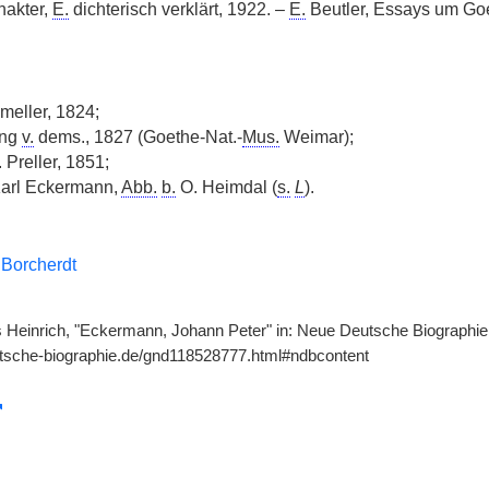
nakter,
E.
dichterisch verklärt, 1922. –
E.
Beutler, Essays um Goet
meller, 1824;
ung
v.
dems., 1827 (Goethe-Nat.-
Mus.
Weimar);
 Preller, 1851;
arl Eckermann,
Abb.
b.
O. Heimdal (
s.
L
).
 Borcherdt
 Heinrich, "Eckermann, Johann Peter" in: Neue Deutsche Biographie 
utsche-biographie.de/gnd118528777.html#ndbcontent