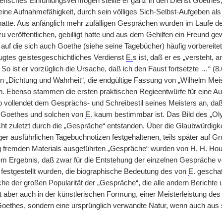
lerisches Einfühlungsvermögen stellte er ganz in den Dienst Goethes
eine Aufnahmefähigkeit, durch sein völliges Sich-Selbst-Aufgeben al
atte. Aus anfänglich mehr zufälligen Gesprächen wurden im Laufe d
u veröffentlichen, gebilligt hatte und aus dem Gehilfen ein Freund g
 auf die sich auch Goethe (siehe seine Tagebücher) häufig vorbereite
ugtes geistesgeschichtliches Verdienst
E.
s ist, daß er es „versteht, 
So ist er vorzüglich die Ursache, daß ich den Faust fortsetzte …“ (8
von „Dichtung und Wahrheit“, die endgültige Fassung von „Wilhelm Mei
n. Ebenso stammen die ersten praktischen Regieentwürfe für eine Au
so vollendet dem Gesprächs- und Schreibestil seines Meisters an, da
 Goethes und solchen von
E.
kaum bestimmbar ist. Das Bild des „Oly
nicht zuletzt durch die „Gespräche“ entstanden. Über die Glaubwürdigkei
er ausführlichen Tagebuchnotizen festgehaltenen, teils später auf 
g fremden Materials ausgeführten „Gespräche“ wurden von H. H. Ho
dem Ergebnis, daß zwar für die Entstehung der einzelnen Gespräche 
festgestellt wurden, die biographische Bedeutung des von
E.
geschaf
che der großen Popularität der „Gespräche“, die alle andern Berichte
gt aber auch in der künstlerischen Formung, einer Meisterleistung des
oethes, sondern eine ursprünglich verwandte Natur, wenn auch aus