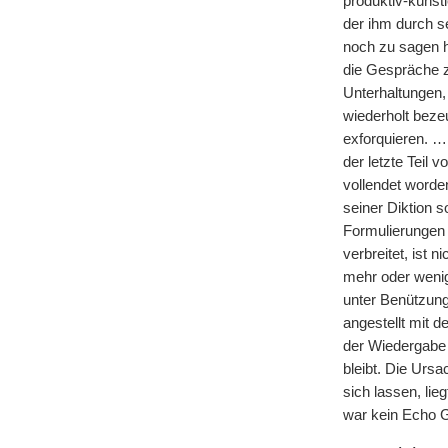
produktiv-künst
der ihm durch s
noch zu sagen h
die Gespräche z
Unterhaltungen,
wiederholt beze
exforquieren. … 
der letzte Teil 
vollendet worde
seiner Diktion 
Formulierungen
verbreitet, ist 
mehr oder wenig
unter Benützun
angestellt mit 
der Wiedergabe 
bleibt. Die Ursa
sich lassen, lie
war kein Echo G