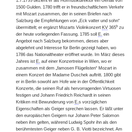
1.7.1799 bezieht er als Hofmusikdirektor ein Gehalt von
1500 Gulden. 1780 trifft er in freundschaftlichem Verkehr
mit Mozart zusammen, der in seinen Briefen nach
Salzburg die Empfehlungen von „Eck vatter und sohn“
b
übermittelt; er ergänzt Mozarts Violinkonzert
KV
365
zu
der heute vorliegenden Fassung. 1785 soll
E.
ein
Angebot nach Salzburg bekommen, dieses aber
abgelehnt und Interesse für Berlin gezeigt haben, wo
1786 das Nationaltheater eröffnet wurde. Im März dieses
Jahres ist
E.
auf einer Konzertreise in Wien, wo er
zusammen mit dem „famosen Flügelisten“ Mozart in
einem Konzert der Madame Duschek auftritt. 1800 gibt
er in Berlin sowohl am Hofe wie in der Öffentlichkeit
Konzerte, die seinen Ruf als hervorragenden Virtuosen
festigen und Johann Friedrich Reichardt in seinen
Kritiken mit Bewunderung von
E.
s vorzüglichen
Eigenschaften als Geiger sprechen lassen. Er läßt unter
den europäischen Geigern nur Johann Peter Salomon
neben ihm gelten, während Ludwig Spohr ihn als den
berühmtesten Geiger neben G. B. Viotti bezeichnet. Am