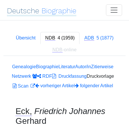
Deutsche
Biographie
Übersicht
NDB
4 (1959)
ADB
5 (1877)
NDB
-online
Genealogie
Biographie
Literatur
Autor/in
Zitierweise
Netzwerk
RDF
Druckfassung
Druckvorlage
vorheriger Artikel
folgender Artikel
Scan
Eck,
Friedrich Johannes
Gerhard