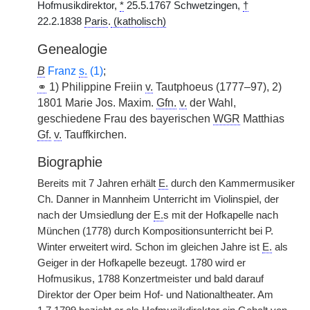
Hofmusikdirektor,
*
25.5.1767 Schwetzingen,
†
22.2.1838
Paris
.
(katholisch)
Genealogie
B
Franz
s.
(1)
;
⚭
1) Philippine Freiin
v.
Tautphoeus (1777–97), 2)
1801 Marie Jos. Maxim.
Gfn.
v.
der Wahl,
geschiedene Frau des bayerischen
WGR
Matthias
Gf.
v.
Tauffkirchen.
Biographie
Bereits mit 7 Jahren erhält
E.
durch den Kammermusiker
Ch. Danner in Mannheim Unterricht im Violinspiel, der
nach der Umsiedlung der
E.
s mit der Hofkapelle nach
München (1778) durch Kompositionsunterricht bei P.
Winter erweitert wird. Schon im gleichen Jahre ist
E.
als
Geiger in der Hofkapelle bezeugt. 1780 wird er
Hofmusikus, 1788 Konzertmeister und bald darauf
Direktor der Oper beim Hof- und Nationaltheater. Am