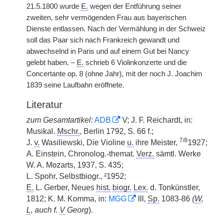
21.5.1800 wurde
E.
wegen der Entführung seiner
zweiten, sehr vermögenden Frau aus bayerischen
Dienste entlassen. Nach der Vermählung in der Schweiz
soll das Paar sich nach Frankreich gewandt und
abwechselnd in Paris und auf einem Gut bei Nancy
gelebt haben. –
E.
schrieb 6 Violinkonzerte und die
Concertante op. 8 (ohne Jahr), mit der noch J. Joachim
1839 seine Laufbahn eröffnete.
Literatur
zum Gesamtartikel:
ADB
V; J. F. Reichardt, in:
Musikal.
Mschr.
, Berlin 1792, S. 66 f.;
7/8
J.
v.
Wasiliewski, Die Violine
u.
ihre Meister,
1927;
A. Einstein, Chronolog.-themat.
Verz.
sämtl. Werke
W. A. Mozarts, 1937, S. 435;
L. Spohr, Selbstbiogr., ²1952;
E.
L. Gerber, Neues
hist.
biogr.
Lex.
d. Tonkünstler,
1812; K. M. Komma, in:
MGG
III,
Sp.
1083-86
(
W
,
L
, auch f.
V
Georg
).