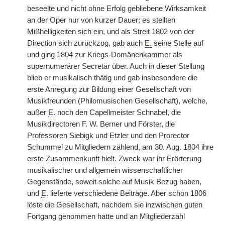
beseelte und nicht ohne Erfolg gebliebene Wirksamkeit
an der Oper nur von kurzer Dauer; es stellten
Mißhelligkeiten sich ein, und als Streit 1802 von der
Direction sich zurückzog, gab auch
E.
seine Stelle auf
und ging 1804 zur Kriegs-Domänenkammer als
supernumerärer Secretär über. Auch in dieser Stellung
blieb er musikalisch thätig und gab insbesondere die
erste Anregung zur Bildung einer Gesellschaft von
Musikfreunden (Philomusischen Gesellschaft), welche,
außer
E.
noch den Capellmeister Schnabel, die
Musikdirectoren F. W. Berner und Förster, die
Professoren Siebigk und Etzler und den Prorector
Schummel zu Mitgliedern zählend, am 30. Aug. 1804 ihre
erste Zusammenkunft hielt. Zweck war ihr Erörterung
musikalischer und allgemein wissenschaftlicher
Gegenstände, soweit solche auf Musik Bezug haben,
und
E.
lieferte verschiedene Beiträge. Aber schon 1806
löste die Gesellschaft, nachdem sie inzwischen guten
Fortgang genommen hatte und an Mitgliederzahl