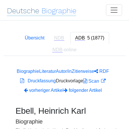
Deutsche
Biographie
Übersicht
NDB
ADB
5 (1877)
NDB
-online
Biographie
Literatur
Autor/in
Zitierweise
RDF
Druckfassung
Druckvorlage
Scan
vorheriger Artikel
folgender Artikel
Ebell, Heinrich Karl
Biographie