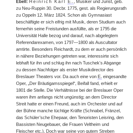
Ebell:
Heinrich Karl
E.
, Musiker und Jurist, geb.
zu Neu-Ruppin 30. Decbr. 1775, gest. als Regierungsrath
zu Oppeln 12. März 1824. Schon als Gymnasiast
beschäftigte er sich eifrig mit Musik, deren Studium auch
fernerhin seine Freistunden ausfüllte, als er 1795 die
Universität Halle bezog und darauf, nach abgelegtem
Referendarexamen, von 1797—1800 als Auscultator
amtirte. Besonders Reichardt, zu dem er auch persönlich
in nähere Beziehungen getreten war, interessirte sich
lebhaft für ihn und schlug ihn nach Tuschek's Abgange
zu dessen Nachfolger als erster Musikdirector des
Breslauer Theaters vor. Da auch eine von
E.
eingesandte
Oper, „Der Bräutigamsspiegel“, Beifall fand, erhielt er
1801 die Stelle. Die Verhältnisse bei der Breslauer Oper
waren ihm anfangs nicht ungünstig; an dem Director
Streit hatte er einen Freund, auch im Orchester und auf
der Bühne manche tüchtige Kräfte (Schnabel,
|
Fränzel,
das Schüler’sche Ehepaar, den Tenoristen Leisring, den
Bassisten Neugebauer, die Frauen Veltheim und
Fleischer etc.). Doch war seine von gutem Streben