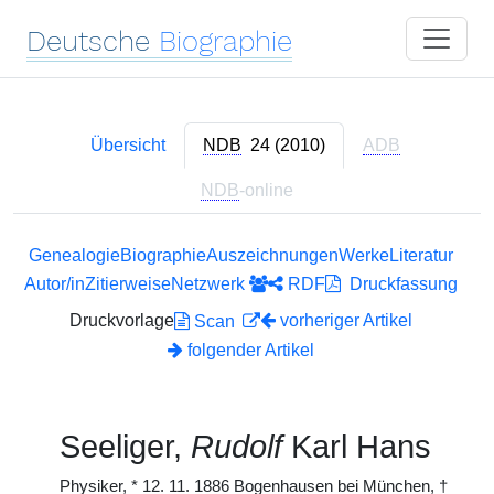
Deutsche
Biographie
Übersicht
NDB
24 (2010)
ADB
NDB
-online
Genealogie
Biographie
Auszeichnungen
Werke
Literatur
Autor/in
Zitierweise
Netzwerk
RDF
Druckfassung
Druckvorlage
vorheriger Artikel
Scan
folgender Artikel
Seeliger,
Rudolf
Karl Hans
Physiker,
*
12. 11. 1886 Bogenhausen bei München,
†