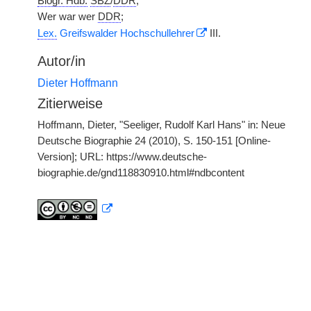
Biogr. Hdb.
SBZ
/
DDR
;
Wer war wer
DDR
;
Lex.
Greifswalder Hochschullehrer
III.
Autor/in
Dieter Hoffmann
Zitierweise
Hoffmann, Dieter, "Seeliger, Rudolf Karl Hans" in: Neue
Deutsche Biographie 24 (2010), S. 150-151 [Online-
Version]; URL: https://www.deutsche-
biographie.de/gnd118830910.html#ndbcontent