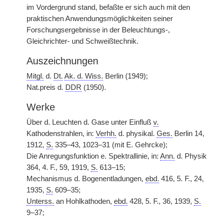
im Vordergrund stand, befaßte er sich auch mit den
praktischen Anwendungsmöglichkeiten seiner
Forschungsergebnisse in der Beleuchtungs-,
Gleichrichter- und Schweißtechnik.
Auszeichnungen
Mitgl.
d.
Dt.
Ak. d. Wiss.
Berlin (1949);
Nat.preis d.
DDR
(1950).
Werke
Über d. Leuchten d. Gase unter Einfluß
v.
Kathodenstrahlen, in:
Verhh.
d. physikal.
Ges.
Berlin 14,
1912,
S.
335–43, 1023–31 (mit E. Gehrcke);
Die Anregungsfunktion e. Spektrallinie, in:
Ann.
d. Physik
364, 4. F., 59, 1919,
S.
613–15;
Mechanismus d. Bogenentladungen,
ebd.
416, 5. F., 24,
1935,
S.
609–35;
Unterss.
an Hohlkathoden,
ebd.
428, 5. F., 36, 1939,
S.
9–37;