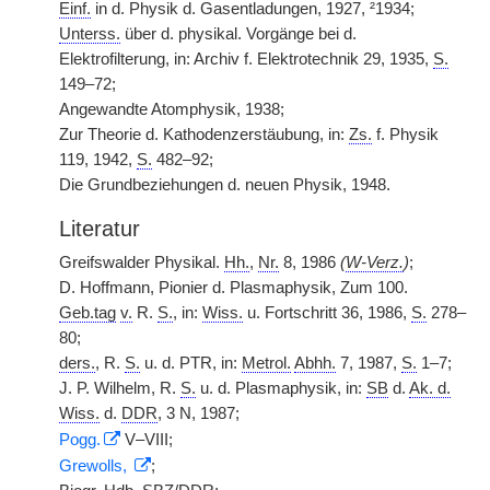
Einf.
in d. Physik d. Gasentladungen, 1927, ²1934;
Unterss.
über d. physikal. Vorgänge bei d.
Elektrofilterung, in: Archiv f. Elektrotechnik 29, 1935,
S.
149–72;
Angewandte Atomphysik, 1938;
Zur Theorie d. Kathodenzerstäubung, in:
Zs.
f. Physik
119, 1942,
S.
482–92;
Die Grundbeziehungen d. neuen Physik, 1948.
Literatur
Greifswalder Physikal.
Hh.
,
Nr.
8, 1986
(
W-Verz.
)
;
D. Hoffmann, Pionier d. Plasmaphysik, Zum 100.
Geb.tag
v.
R.
S.
, in:
Wiss.
u. Fortschritt 36, 1986,
S.
278–
80;
ders.
, R.
S.
u. d. PTR, in:
Metrol.
Abhh.
7, 1987,
S.
1–7;
J. P. Wilhelm, R.
S.
u. d. Plasmaphysik, in:
SB
d.
Ak. d.
Wiss.
d.
DDR
, 3 N, 1987;
Pogg.
V–VIII;
Grewolls,
;