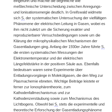
eingeführt und machte die begriffliche wie
meßtechnische Unterscheidung zwischen Anregungs-
und Ionisationsenergie deutlich. In Greifswald widmete
sich
S.
der systematischen Untersuchung der vielfältigen
Phänomene der elektrischen Leitung in Gasen, wobei es
ihm nicht zuletzt um die Sicherung exakter und
reproduzierbarer Versuchsbedingungen sowie um die
Klärung der mikrophysikalischen Mechanismen der
Gasentladungen ging. Anfang der 1930er Jahre führte
S.
die ersten systematischen Messungen der
Elektronentemperatur und der elektrischen
Längsfeldstärke in der positiven Säule aus. Ebenfalls
bedeutsam waren seine Experimente über
Entladungsvorgänge in Molekülgasen, die den Weg zur
Plasmachemie ebneten. Wichtige Beiträge leistete er
ferner zur Ionosphärentheorie, zum
Kathodenfallmechanismus und zur
Kathodenzerstäubung sowie zum Mechanismus des
Lichtbogens. Obwohl bei
S.
stets die experimentelle und
theoretische Erforschung der Gasentladungsphänome