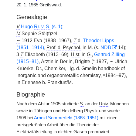
20. 1. 1965 Greifswald.
Genealogie
V
Hugo
Rr.
v.
S.
(s. 1)
;
M
Sophie Stöl(t)zel;
⚭
1912 Eva (1888–1967),
T
d.
Theodor Lipps
(1851–1914)
,
Prof. d. Psychol.
in M. (s.
NDB
14);
3
T
Elisabeth (1913–69),
Hist.
in
G.
,
Gertrud Zilling
(1915–81)
, Ärztin in Berlin, Brigitte (
*
1927,
⚭
Ulrich
Krüerke, Dr., Chemiker,
Hg.
d. Gmelin handbook of
inorganic and organometallic chemistry, ⁸1984–97),
in Erlensee
b.
Frankfurt/M.
Biographie
Nach dem Abitur 1905 studierte
S.
an der
Univ.
München
sowie in Tübingen und Heidelberg Physik und wurde
1909 bei
Arnold Sommerfeld (1868–1951)
mit einer
preisgekrönten Arbeit über die Theorie der
Elektrizitätsleitung in dichten Gasen promoviert.