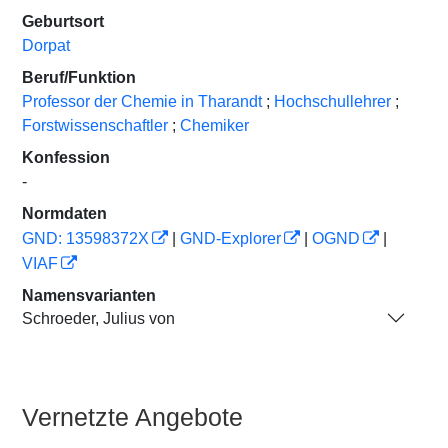
Geburtsort
Dorpat
Beruf/Funktion
Professor der Chemie in Tharandt
;
Hochschullehrer
;
Forstwissenschaftler
;
Chemiker
Konfession
-
Normdaten
GND: 13598372X
|
GND-Explorer
|
OGND
|
VIAF
Namensvarianten
Schroeder, Julius von
Vernetzte Angebote