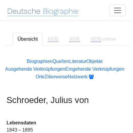
Deutsche
Biographie
Übersicht
NDB
ADB
NDB
-online
Biographien
Quellen
Literatur
Objekte
Ausgehende Verknüpfungen
Eingehende Verknüpfungen
Orte
Zitierweise
Netzwerk
Schroeder, Julius von
Lebensdaten
1843 – 1895