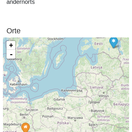
andernorts
Orte
+
-