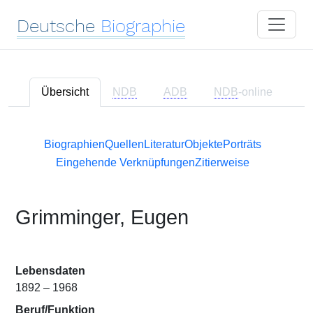
Deutsche
Biographie
Übersicht
NDB
ADB
NDB
-online
Biographien
Quellen
Literatur
Objekte
Porträts
Eingehende Verknüpfungen
Zitierweise
Grimminger, Eugen
Lebensdaten
1892 – 1968
Beruf/Funktion