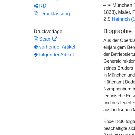
–
⚭
München 18
RDF
1833), Maler,
P
Druckfassung
2
S
Heinrich 
Biographie
Druckvorlage
Scan
Aus der Oberkl
vorheriger Artikel
einjährigem Ber
der Betriebslei
folgender Artikel
Generaldirektio
seines Bruders 
in München und 
Hüttenamt Boden
Nymphenburg
|
b
technische Entw
und des feuerfe
ausländischen M
Ende 1836 folgt
beschäftigte si