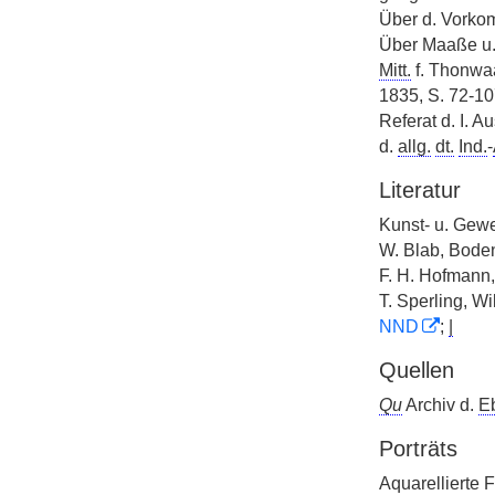
Über d. Vorkom
Über Maaße u.
Mitt.
f. Thonwaa
1835, S. 72-10
Referat d. I. A
d.
allg.
dt.
Ind.
-
Literatur
Kunst- u. Gew
W. Blab, Bode
F. H. Hofmann
T. Sperling, W
NND
;
|
Quellen
Qu
Archiv d.
E
Porträts
Aquarellierte