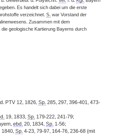
 u. Gewerbebl. d. Polytechn.
Ver.
f. d.
Kgr.
Bayern
gegeben. Es handelt sich dabei um die erste
rohstoffe verzeichnet.
S.
war Vorstand der
 Salinenwesens. Zusammen mit dem
851 die geologische Kartierung Bayerns durch
d. PTV 12, 1826,
Sp.
285, 297, 396-401, 473-
d.
19, 1833,
Sp.
179-222, 241-79;
yern,
ebd.
20, 1834,
Sp.
1-56;
 1840,
Sp.
4-23, 79-97, 164-76, 236-68 (mit