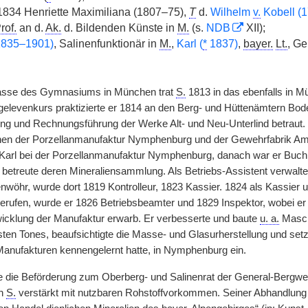
34 Henriette Maximiliana (1807–75),
T
d.
Wilhelm
v.
Kobell (
rof.
an d.
Ak.
d. Bildenden Künste in
M.
(s.
NDB
XII);
(1835–1901)
, Salinenfunktionär in
M.
,
Karl (
*
1837)
,
bayer.
Lt.
, Ge
asse des Gymnasiums in München trat
S.
1813 in das ebenfalls in Mü
gelevenkurs praktizierte er 1814 an den Berg- und Hüttenämtern Bode
tung und Rechnungsführung der Werke Alt- und Neu-Unterlind betraut
nen der Porzellanmanufaktur Nymphenburg und der Gewehrfabrik Amb
Karl bei der Porzellanmanufaktur Nymphenburg, danach war er Buchh
betreute deren Mineraliensammlung. Als Betriebs-Assistent verwalt
wöhr, wurde dort 1819 Kontrolleur, 1823 Kassier. 1824 als Kassier
erufen, wurde er 1826 Betriebsbeamter und 1829 Inspektor, wobei er
icklung der Manufaktur erwarb. Er verbesserte und baute
u. a.
Maschi
sten Tones, beaufsichtigte die Masse- und Glasurherstellung und setz
anufakturen kennengelernt hatte, in Nymphenburg ein.
e die Beförderung zum Oberberg- und Salinenrat der General-Bergwe
ch
S.
verstärkt mit nutzbaren Rohstoffvorkommen. Seiner Abhandlung „