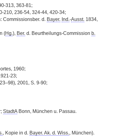
0-313, 363-81;
0-210, 236-54, 324-44, 420-34;
n: Commissionsber. d.
Bayer.
Ind.
-
Ausst.
1834,
 (
Hg.
),
Ber.
d. Beurtheilungs-Commission
b.
ortes, 1960;
1921-23;
3–98), 2001, S. 9-90;
r;
StadtA
Bonn, München u. Passau.
s.
, Kopie in d.
Bayer. Ak. d. Wiss.
, München).