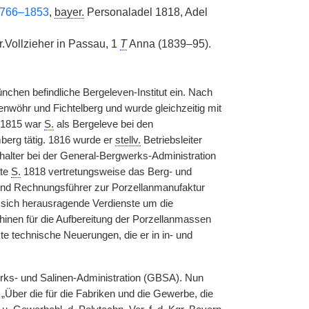
1766–1853
,
bayer.
Personaladel 1818, Adel
r.Vollzieher in Passau, 1
T
Anna (1839–95).
nchen befindliche Bergeleven-Institut ein. Nach
nwöhr und Fichtelberg und wurde gleichzeitig mit
. 1815 war
S.
als Bergeleve bei den
erg tätig. 1816 wurde er
stellv.
Betriebsleiter
alter bei der General-Bergwerks-Administration
ete
S.
1818 vertretungsweise das Berg- und
 und Rechnungsführer zur Porzellanmanufaktur
 sich herausragende Verdienste um die
nen für die Aufbereitung der Porzellanmassen
te technische Neuerungen, die er in in- und
rks- und Salinen-Administration (GBSA). Nun
Über die für die Fabriken und die Gewerbe, die