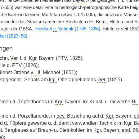
n Handel dienlichen Mineralien des
bayer.
Alpengebirges“ (in: Kunst-
7-555) war eine detaillierte mineralogisch-petrographische Karte bei
sche Karte in kleinem Maßstab (etwa 1:175 000), die nutzbare Massen
sion für das Staatsexamen der Studenten des Berg-, Hütten- und
trator der GBSA,
Friedrich
v.
Schenk (1785–1866)
, leitete er seit 1
el (1823–98)
.
ngen
echn.
Ver.
f. d.
Kgr.
Bayern (PTV, 1825);
le d. PTV (1826);
dienst-Ordens
v.
Hl.
Michael (1851);
erggerichtl. Senats am
kgl.
Oberappellations-
Ger.
(1855).
mmen d. Töpferthones im
Kgr.
Bayern, in: Kunst- u. Gewerbe-
Bl.
mmen d. Porzellanerde, in
bes.
Beziehung auf d.
Kgr.
Bayern,
eb
d d. Töpfereigewerbe u. d. damit verwandten Technik im
Kgr.
Ba
d. Bergbaues auf Braun- u. Steinkohlen im
Kgr.
Bayern,
ebd.
26,
e);