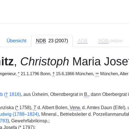
Übersicht
NDB
23 (2007)
ADB
NDB
-online
itz
,
Christoph
Maria Jose
ingenieur,
*
21.1.1796 Bonn,
†
15.6.1866 München,
⚰
München, Alter 
b (
†
1816)
, aus Üxheim, Oberstbergrat in
B.
, dann Oberbergrat 
nziska (
*
1758),
T
d. Albert Bolen,
Verw.
d. Amtes Daun (Eifel). u
Ludwig (1788–1824)
, Mineral., Betriebsleiter d. Porzellanmanu
793
), Gewehrfabrikinsp.;
a Josefa (
*
1797);