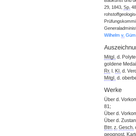
Baukunst und de
29, 1843,
Sp.
48
rohstoffgeologi
Prüfungskommis
Generaladminis
Wilhelm
v.
Gümb
Auszeichnu
Mitgl.
d. Polyt
goldene Medail
Rr.
I.
Kl.
d. Ver
Mitgl.
d. oberb
Werke
Über d. Vorko
81;
Über d. Vorko
Über d. Zustan
Btrr.
z.
Gesch.
geognost. Kart