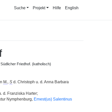
Suche
Projekt
Hilfe
English
f
Südlicher Friedhof. (katholisch)
in
M.
,
S
d. Christoph u. d. Anna Barbara
. d. Franziska Harter;
faktur Nymphenburg,
Ernest(us) Salentinus