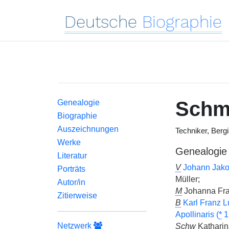
Deutsche
Biographie
Schm
Genealogie
Biographie
Auszeichnungen
Techniker, Berg
Werke
Genealogie
Literatur
V
Johann Jako
Porträts
Müller;
Autor/in
M
Johanna Fra
Zitierweise
B
Karl Franz 
Apollinaris (
*
1
Netzwerk
Schw
Katharin