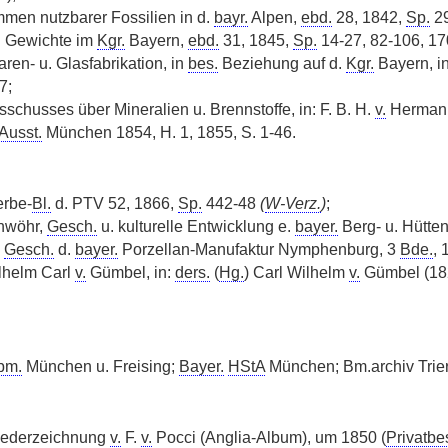
men nutzbarer Fossilien in d.
bayr.
Alpen,
ebd.
28, 1842,
Sp.
29
 Gewichte im
Kgr.
Bayern,
ebd.
31, 1845,
Sp.
14-27, 82-106, 17
ren- u. Glasfabrikation, in
bes.
Beziehung auf d.
Kgr.
Bayern, i
7;
usschusses über Mineralien u. Brennstoffe, in: F. B. H.
v.
Hermann
Ausst.
München 1854, H. 1, 1855, S. 1-46.
erbe-
Bl.
d. PTV 52, 1866,
Sp.
442-48
(
W-Verz.
)
;
nwöhr,
Gesch.
u. kulturelle Entwicklung e.
bayer.
Berg- u. Hütten
,
Gesch.
d.
bayer.
Porzellan-Manufaktur Nymphenburg, 3
Bde.
, 
ilhelm Carl
v.
Gümbel, in:
ders.
(
Hg.
) Carl Wilhelm
v.
Gümbel (182
bm.
München u. Freising;
Bayer.
HStA
München; Bm.archiv Trie
 Federzeichnung
v.
F.
v.
Pocci (Anglia-Album), um 1850 (
Privatbe