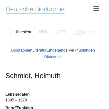
Deutsche
Biographie
Übersicht
NDB
ADB
NDB
-online
Biographien
Literatur
Eingehende Verknüpfungen
Zitierweise
Schmidt, Helmuth
Lebensdaten
1895 – 1979
Beruf/Funktion