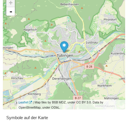
+
-
Leaflet
| Map tiles by BSB MDZ, under CC BY 3.0. Data by
OpenStreetMap, under ODbL.
Symbole auf der Karte