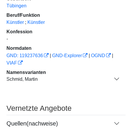
Tübingen
Beruf/Funktion
Künstler
;
Künstler
Konfession
-
Normdaten
GND: 119237636
|
GND-Explorer
|
OGND
|
VIAF
Namensvarianten
Schmid, Martin
Vernetzte Angebote
Quellen(nachweise)