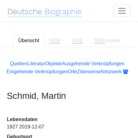
Deutsche
Biographie
Übersicht
NDB
ADB
NDB
-online
Quellen
Literatur
Objekte
Ausgehende Verknüpfungen
Eingehende Verknüpfungen
Orte
Zitierweise
Netzwerk
Schmid, Martin
Lebensdaten
1927 2019-12-07
Geburtsort