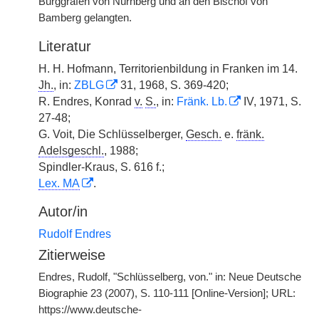
Burggrafen von Nürnberg und an den Bischof von
Bamberg gelangten.
Literatur
H. H. Hofmann, Territorienbildung in Franken im 14.
Jh.
, in:
ZBLG
31, 1968, S. 369-420;
R. Endres, Konrad
v.
S.
, in:
Fränk. Lb.
IV, 1971, S.
27-48;
G. Voit, Die Schlüsselberger,
Gesch.
e.
fränk.
Adelsgeschl.
, 1988;
Spindler-Kraus, S. 616 f.;
Lex. MA
.
Autor/in
Rudolf Endres
Zitierweise
Endres, Rudolf, "Schlüsselberg, von." in: Neue Deutsche
Biographie 23 (2007), S. 110-111 [Online-Version]; URL:
https://www.deutsche-