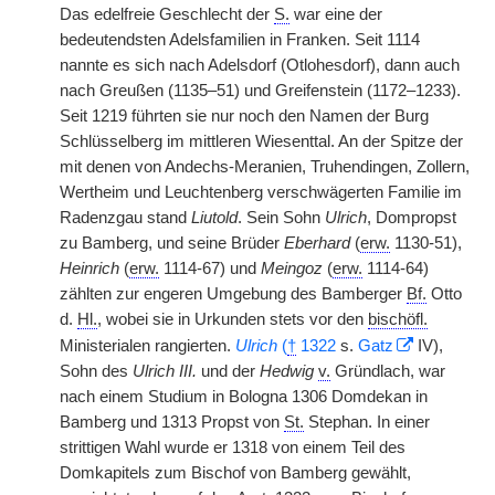
Das edelfreie Geschlecht der
S.
war eine der
bedeutendsten Adelsfamilien in Franken. Seit 1114
nannte es sich nach Adelsdorf (Otlohesdorf), dann auch
nach Greußen (1135–51) und Greifenstein (1172–1233).
Seit 1219 führten sie nur noch den Namen der Burg
Schlüsselberg im mittleren Wiesenttal. An der Spitze der
mit denen von Andechs-Meranien, Truhendingen, Zollern,
Wertheim und Leuchtenberg verschwägerten Familie im
Radenzgau stand
Liutold
. Sein Sohn
Ulrich
, Dompropst
zu Bamberg, und seine Brüder
Eberhard
(
erw.
1130-51),
Heinrich
(
erw.
1114-67) und
Meingoz
(
erw.
1114-64)
zählten zur engeren Umgebung des Bamberger
Bf.
Otto
d.
Hl.
, wobei sie in Urkunden stets vor den
bischöfl.
Ministerialen rangierten.
Ulrich
(
†
1322
s.
Gatz
IV),
Sohn des
Ulrich III.
und der
Hedwig
v.
Gründlach, war
nach einem Studium in Bologna 1306 Domdekan in
Bamberg und 1313 Propst von
St.
Stephan. In einer
strittigen Wahl wurde er 1318 von einem Teil des
Domkapitels zum Bischof von Bamberg gewählt,