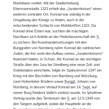
Marktbann verlieh. Mit der Stadterhebung
Ebermannstadts 1323 erhielt das „Juraterritorium“ einen
weiteren zentralen Ort. Konrad war ständig in der
Umgebung des Königs zu finden, auch in der
entscheidenden Schlacht von Mühldorf/Inn 1322. Da
Konrad ohne Erben war, suchten die mächtigen
Nachbarn sich Anteile an der Hinterlassenschaft der
S.
zu sichern. Bei Auseinandersetzungen mit den
Burggrafen
|
von Nürnberg nahm Konrad die zahlreichen
Juden, die ihm wohl den Aufbau seines „Juraterritoriums“
finanziert hatten, in Schutz. Als Konrad an der wichtigen
Straße über den Jura bei Streitberg eine neue Zoll- und
Geleitstation einrichtete, folgte im Spätsommer 1347 ein
Krieg mit den Bischöfen von Bamberg und Würzburg,
zwei Hohenloher Brüdern sowie
Burggf.
Johann von
Nürnberg, in dessen Verlauf Konrad am 14.
Sept.
auf
seiner Burg Neideck tödlich verletzt wurde. Im Iphofener
Vertrag wurde das Territorium der
S.
am 12.5.1349 von
den Siegern aufgeteilt, wobei die Hauptteile an die