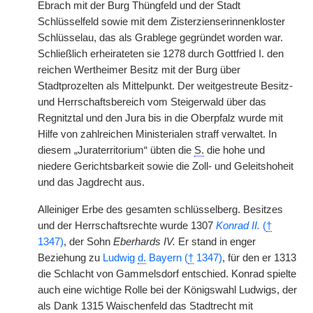
Ebrach mit der Burg Thüngfeld und der Stadt
Schlüsselfeld sowie mit dem Zisterzienserinnenkloster
Schlüsselau, das als Grablege gegründet worden war.
Schließlich erheirateten sie 1278 durch Gottfried I. den
reichen Wertheimer Besitz mit der Burg über
Stadtprozelten als Mittelpunkt. Der weitgestreute Besitz-
und Herrschaftsbereich vom Steigerwald über das
Regnitztal und den Jura bis in die Oberpfalz wurde mit
Hilfe von zahlreichen Ministerialen straff verwaltet. In
diesem „Juraterritorium“ übten die
S.
die hohe und
niedere Gerichtsbarkeit sowie die Zoll- und Geleitshoheit
und das Jagdrecht aus.
Alleiniger Erbe des gesamten schlüsselberg. Besitzes
und der Herrschaftsrechte wurde 1307
Konrad II.
(
†
1347)
, der Sohn
Eberhards IV.
Er stand in enger
Beziehung zu
Ludwig
d.
Bayern (
†
1347)
, für den er 1313
die Schlacht von Gammelsdorf entschied. Konrad spielte
auch eine wichtige Rolle bei der Königswahl Ludwigs, der
als Dank 1315 Waischenfeld das Stadtrecht mit