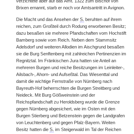
verzichtete aber auf das Amt. 1322 zum Bischof von
Brixen ernannt, starb er noch vor Amtsantritt in Avignon.
Die Macht und das Ansehen der
S.
beruhten auf ihrem
reichen, zum Großteil durch Rodung erworbenen Besitz;
dazu besaßen sie mehrere Pfandschaften vom Hochstift
Bamberg sowie vom Reich. Neben dem Stammsitz
Adelsdorf und weiteren Allodien im Aischgrund besaßen
sie die Burg Senftenberg mit zahlreichen Pertinenzien im
Regnitztal. Im Fränkischen Jura hatten sie Anteil an
mehreren Burgen und reiche Besitzungen im Leinleiter-,
Ailsbach-, Ahorn- und Aufseßtal. Das Wiesenttal und
damit die wichtige Fernstraße von Nürnberg nach
Bayreuth-Hof beherrschten die Burgen Streitberg und
Neideck. Mit Burg Gößweinstein und der
Reichspfandschaft zu Heroldsberg wurde die Grenze
gegen Nürnberg abgesichert, wie im Osten mit den
Burgen Stierberg und Betzenstein gegen die Landgrafen
von Leuchtenberg und gegen Pfalz-Bayern. Weiten
Besitz hatten die
S.
im Steigerwald im Tal der Reichen