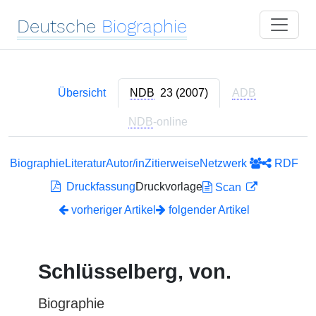
Deutsche
Biographie
Übersicht
NDB
23 (2007)
ADB
NDB
-online
Biographie
Literatur
Autor/in
Zitierweise
Netzwerk
RDF
Druckfassung
Druckvorlage
Scan
vorheriger Artikel
folgender Artikel
Schlüsselberg, von.
Biographie