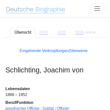
Deutsche
Biographie
Übersicht
NDB
ADB
NDB
-online
Eingehende Verknüpfungen
Zitierweise
Schlichting, Joachim von
Lebensdaten
1866 – 1952
Beruf/Funktion
preußischer Offizier
;
Soldat
;
Offizier