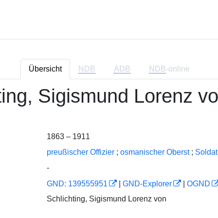
Übersicht
NDB
ADB
NDB
-online
ting, Sigismund Lorenz v
1863 – 1911
preußischer Offizier
;
osmanischer Oberst
;
Soldat
-
GND: 139555951
|
GND-Explorer
|
OGND
Schlichting, Sigismund Lorenz von