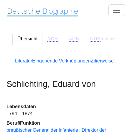
Deutsche
Biographie
Übersicht
NDB
ADB
NDB
-online
Literatur
Eingehende Verknüpfungen
Zitierweise
Schlichting, Eduard von
Lebensdaten
1794 – 1874
Beruf/Funktion
preußischer General der Infanterie
;
Direktor der