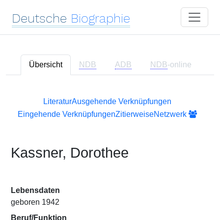
Deutsche
Biographie
Übersicht
NDB
ADB
NDB
-online
Literatur
Ausgehende Verknüpfungen
Eingehende Verknüpfungen
Zitierweise
Netzwerk
Kassner, Dorothee
Lebensdaten
geboren 1942
Beruf/Funktion