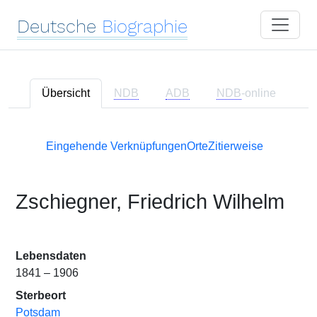
Deutsche
Biographie
Übersicht
NDB
ADB
NDB
-online
Eingehende Verknüpfungen
Orte
Zitierweise
Zschiegner, Friedrich Wilhelm
Lebensdaten
1841 – 1906
Sterbeort
Potsdam