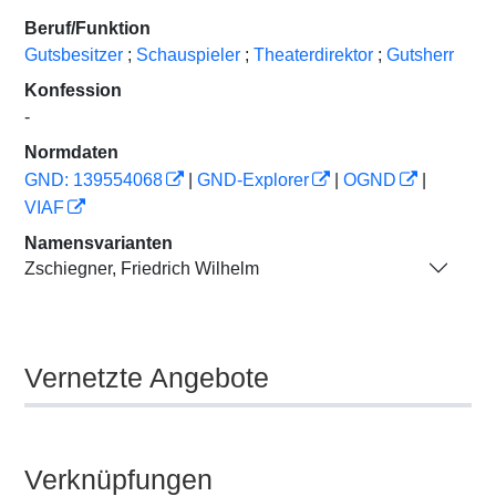
Beruf/Funktion
Gutsbesitzer
;
Schauspieler
;
Theaterdirektor
;
Gutsherr
Konfession
-
Normdaten
GND: 139554068
|
GND-Explorer
|
OGND
|
VIAF
Namensvarianten
Zschiegner, Friedrich Wilhelm
Vernetzte Angebote
Verknüpfungen