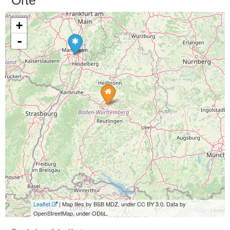
Orte
+
-
Leaflet
| Map tiles by BSB MDZ, under CC BY 3.0. Data by
OpenStreetMap, under ODbL.