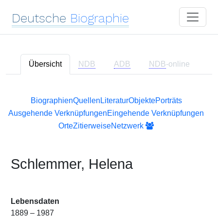
Deutsche
Biographie
Übersicht
NDB
ADB
NDB
-online
Biographien
Quellen
Literatur
Objekte
Porträts
Ausgehende Verknüpfungen
Eingehende Verknüpfungen
Orte
Zitierweise
Netzwerk
Schlemmer, Helena
Lebensdaten
1889 – 1987