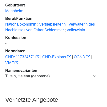
Geburtsort
Mannheim
Beruf/Funktion
Nationalökonomin
;
Vertriebsleiterin
;
Verwalterin des
Nachlasses von Oskar Schlemmer
;
Volkswirtin
Konfession
-
Normdaten
GND: 117324671
|
GND-Explorer
|
OGND
|
VIAF
Namensvarianten
Tutein, Helena (geborene)
Vernetzte Angebote