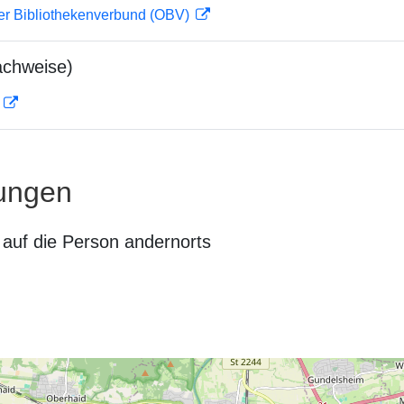
her Bibliothekenverbund (OBV)
achweise)
D
ungen
auf die Person andernorts