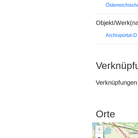
Österreichisc
Objekt/Werk(n
Archivportal-
Verknüpf
Verknüpfungen 
Orte
+
-