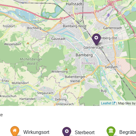
Leaflet
| Map tiles 
te
Wirkungsort
Sterbeort
Begräbn