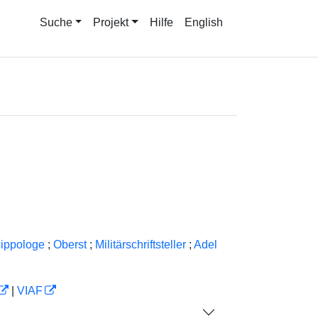
Suche
Projekt
Hilfe
English
ippologe
;
Oberst
;
Militärschriftsteller
;
Adel
|
VIAF