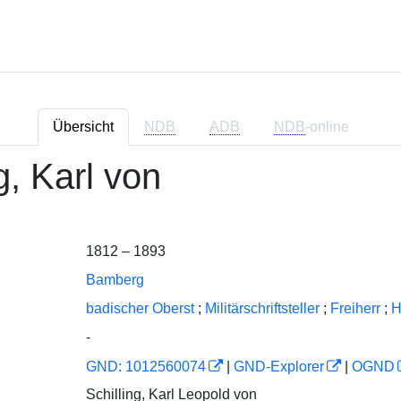
Übersicht
NDB
ADB
NDB
-online
g, Karl von
1812 – 1893
Bamberg
badischer Oberst
;
Militärschriftsteller
;
Freiherr
;
H
-
GND: 1012560074
|
GND-Explorer
|
OGND
Schilling, Karl Leopold von