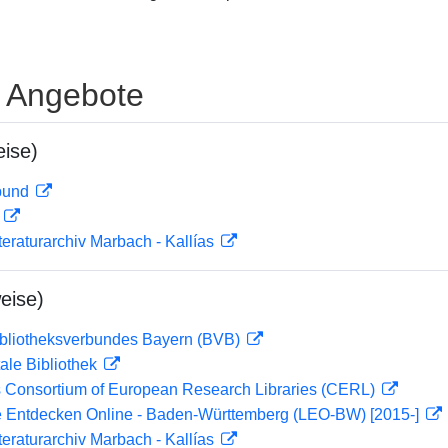
e Angebote
ise)
rbund
D
teraturarchiv Marbach - Kallías
eise)
ibliotheksverbundes Bayern (BVB)
ale Bibliothek
 Consortium of European Research Libraries (CERL)
 Entdecken Online - Baden-Württemberg (LEO-BW) [2015-]
teraturarchiv Marbach - Kallías