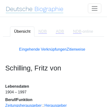
Deutsche
Biographie
Übersicht
NDB
ADB
NDB
-online
Eingehende Verknüpfungen
Zitierweise
Schilling, Fritz von
Lebensdaten
1904 – 1997
Beruf/Funktion
Zeitungsherausgeber
;
Herausgeber