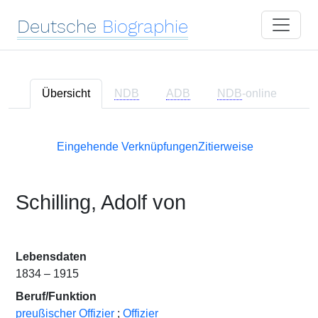
Deutsche
Biographie
Übersicht
NDB
ADB
NDB
-online
Eingehende Verknüpfungen
Zitierweise
Schilling, Adolf von
Lebensdaten
1834 – 1915
Beruf/Funktion
preußischer Offizier
;
Offizier