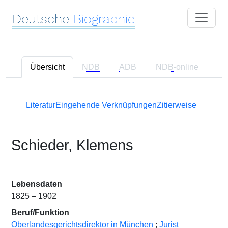
Deutsche
Biographie
Übersicht
NDB
ADB
NDB
-online
Literatur
Eingehende Verknüpfungen
Zitierweise
Schieder, Klemens
Lebensdaten
1825 – 1902
Beruf/Funktion
Oberlandesgerichtsdirektor in München
;
Jurist