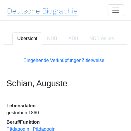
Deutsche
Biographie
Übersicht
NDB
ADB
NDB
-online
Eingehende Verknüpfungen
Zitierweise
Schian, Auguste
Lebensdaten
gestorben 1860
Beruf/Funktion
Pädagogin
;
Pädagogin