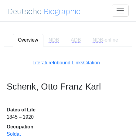
Deutsche
Biographie
Overview
NDB
ADB
NDB
-online
Literature
Inbound Links
Citation
Schenk, Otto Franz Karl
Dates of Life
1845 – 1920
Occupation
Soldat