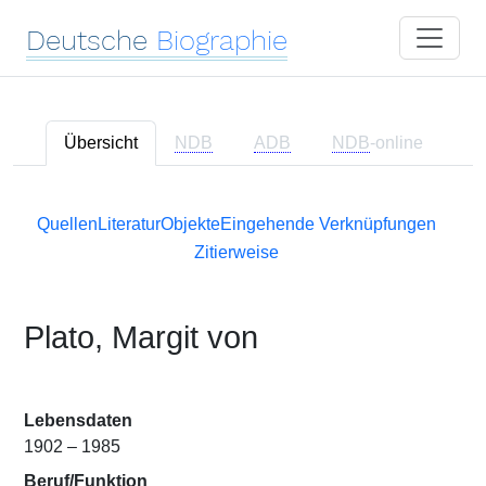
Deutsche
Biographie
Übersicht
NDB
ADB
NDB
-online
Quellen
Literatur
Objekte
Eingehende Verknüpfungen
Zitierweise
Plato, Margit von
Lebensdaten
1902 – 1985
Beruf/Funktion