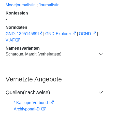
Modejournalistin
;
Journalistin
Konfession
-
Normdaten
GND: 139514589
|
GND-Explorer
|
OGND
|
VIAF
Namensvarianten
Scharoun, Margit (verheiratete)
Vernetzte Angebote
Quellen(nachweise)
* Kalliope-Verbund
Archivportal-D