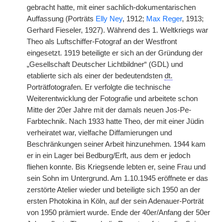
gebracht hatte, mit einer sachlich-dokumentarischen
Auffassung (Porträts
Elly Ney
, 1912;
Max Reger
, 1913;
Gerhard Fieseler, 1927). Während des 1. Weltkriegs war
Theo als Luftschiffer-Fotograf an der Westfront
eingesetzt. 1919 beteiligte er sich an der Gründung der
„Gesellschaft Deutscher Lichtbildner“ (GDL) und
etablierte sich als einer der bedeutendsten
dt.
Porträtfotografen. Er verfolgte die technische
Weiterentwicklung der Fotografie und arbeitete schon
Mitte der 20er Jahre mit der damals neuen Jos-Pe-
Farbtechnik. Nach 1933 hatte Theo, der mit einer Jüdin
verheiratet war, vielfache Diffamierungen und
Beschränkungen seiner Arbeit hinzunehmen. 1944 kam
er in ein Lager bei Bedburg/Erft, aus dem er jedoch
fliehen konnte. Bis Kriegsende lebten er, seine Frau und
sein Sohn im Untergrund. Am 1.10.1945 eröffnete er das
zerstörte Atelier wieder und beteiligte sich 1950 an der
ersten Photokina in Köln, auf der sein Adenauer-Porträt
von 1950 prämiert wurde. Ende der 40er/Anfang der 50er