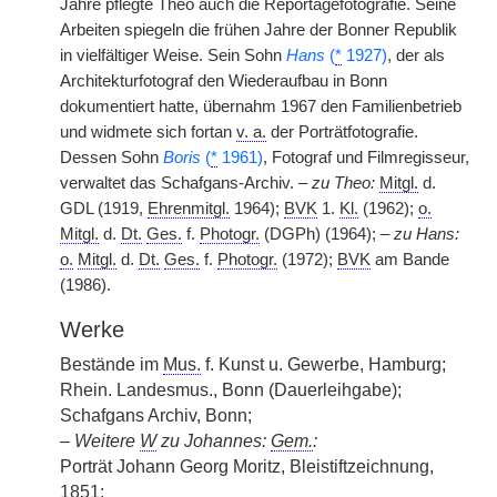
Jahre pflegte Theo auch die Reportagefotografie. Seine
Arbeiten spiegeln die frühen Jahre der Bonner Republik
in vielfältiger Weise. Sein Sohn
Hans
(
*
1927)
, der als
Architekturfotograf den Wiederaufbau in Bonn
dokumentiert hatte, übernahm 1967 den Familienbetrieb
und widmete sich fortan
v. a.
der Porträtfotografie.
Dessen Sohn
Boris
(
*
1961)
, Fotograf und Filmregisseur,
verwaltet das Schafgans-Archiv. –
zu Theo:
Mitgl.
d.
GDL (1919,
Ehrenmitgl.
1964);
BVK
1.
Kl.
(1962);
o.
Mitgl.
d.
Dt.
Ges.
f.
Photogr.
(DGPh) (1964); –
zu Hans:
o.
Mitgl.
d.
Dt.
Ges.
f.
Photogr.
(1972);
BVK
am Bande
(1986).
Werke
Bestände im
Mus.
f. Kunst u. Gewerbe, Hamburg;
Rhein. Landesmus., Bonn (Dauerleihgabe);
Schafgans Archiv, Bonn;
–
Weitere
W
zu Johannes:
Gem.
:
Porträt Johann Georg Moritz, Bleistiftzeichnung,
1851;