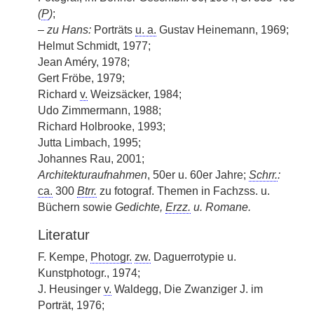
(
P
)
;
– zu Hans:
Porträts
u. a.
Gustav Heinemann, 1969;
Helmut Schmidt, 1977;
Jean Améry, 1978;
Gert Fröbe, 1979;
Richard
v.
Weizsäcker, 1984;
Udo Zimmermann, 1988;
Richard Holbrooke, 1993;
Jutta Limbach, 1995;
Johannes Rau, 2001;
Architekturaufnahmen
, 50er u. 60er Jahre;
Schrr.
:
ca.
300
Btrr.
zu fotograf. Themen in Fachzss. u.
Büchern sowie
Gedichte,
Erzz.
u. Romane.
Literatur
F. Kempe,
Photogr.
zw.
Daguerrotypie u.
Kunstphotogr., 1974;
J. Heusinger
v.
Waldegg, Die Zwanziger J. im
Porträt, 1976;