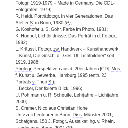
Fotogr. 1919-1979 – Made in Germany, Die GDL-
Fotografen, 1979;
R. Heidt, Porträtfotogr. in vier Generationen, Das
Atelier
S.
in Bonn, 1980
(
P
)
;
G. Koshofer u.
S.
Gohr, Farbe im Photo, 1981;
K. Honnef, Lichtbildnisse, Das Porträt in d. Fotogr.,
1982;
L. Kräussl, Fotogr.
zw.
Handwerk – Kunsthandwerk
– Kunst, Die
Gesch.
d. „
Ges.
Dt.
Lichtbildner“ seit
1919, 1988;
Photogr.
Perspektiven aus d. 20er Jahren [CD],
Mus.
f. Kunst u. Gewerbe, Hamburg 1995 (
enth.
23
Porträts
v.
Theo
S.
);
I. Becker, Der fixierte Blick, 1996;
U. Pohlmann u. R. Scheutle, Lehrjahre – Lichtjahre,
2000;
S. Cremer, Nicolaus Christian Hohe
Univ.zeichenlehrer in Bonn,
Diss.
Münster 2001;
Schafgans, 150 J. Fotogr.,
Ausst.kat.
hg.
v.
Rhein.
Landesmus. Bonn, 2004
(
P
)
;