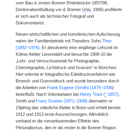
vom Bau d. ersten Bonner Rheinbrücke 1897/98,
Denkmalsenthüllung vor d. Bonner
Univ.
1906) profilierte
er sich auch als technischer Fotograf und
Dokumentarist.
Neuen wirtschaftlichen und künstlerischen Aufschwung
nahm der Familienbetrieb mit Theodors Sohn
Theo
(1892–1976)
. Er absolvierte eine einjährige Lehrzeit im
Kölner Atelier Liesendahl und besuchte 1908-10 die
„Lehr- und Versuchsanstalt für Photographie,
Chemiegraphie, Lichtdruck und Gravüre“ in München.
Hier erlernte er fotografische Edeldruckverfahren wie
Bromöl- und Gummidruck und wurde besonders durch
die Arbeiten von
Frank Eugene (Smith) (1875–1936
)
beeinflußt. Nach Volontariaten bei
Henry Traut (
*
1857)
,
Smith und
Franz Grainer (1871–1948)
übernahm er
19jährig das väterliche Atelier in Bonn und erhielt bereits
1912 und 1913 erste Auszeichnungen. Allmählich
verband er die romantisierenden Effekte des
Piktorialismus, den er als erster in die Bonner Region