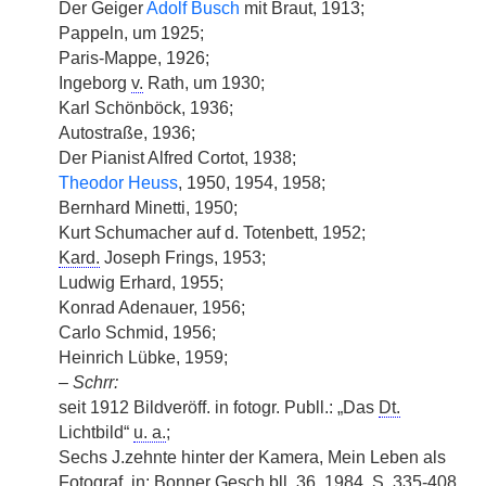
Der Geiger
Adolf Busch
mit Braut, 1913;
Pappeln, um 1925;
Paris-Mappe, 1926;
Ingeborg
v.
Rath, um 1930;
Karl Schönböck, 1936;
Autostraße, 1936;
Der Pianist Alfred Cortot, 1938;
Theodor Heuss
, 1950, 1954, 1958;
Bernhard Minetti, 1950;
Kurt Schumacher auf d. Totenbett, 1952;
Kard.
Joseph Frings, 1953;
Ludwig Erhard, 1955;
Konrad Adenauer, 1956;
Carlo Schmid, 1956;
Heinrich Lübke, 1959;
–
Schrr:
seit 1912 Bildveröff. in fotogr. Publl.: „Das
Dt.
Lichtbild“
u. a.
;
Sechs J.zehnte hinter der Kamera, Mein Leben als
Fotograf, in: Bonner Gesch.bll. 36, 1984, S. 335-408