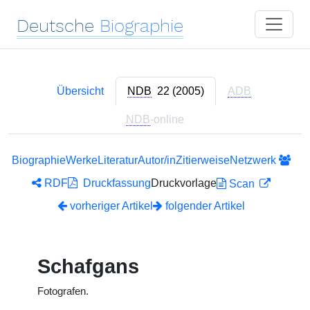
Deutsche
Biographie
Übersicht
NDB
22 (2005)
ADB
NDB
-online
Biographie
Werke
Literatur
Autor/in
Zitierweise
Netzwerk
RDF
Druckfassung
Druckvorlage
Scan
vorheriger Artikel
folgender Artikel
Schafgans
Fotografen.