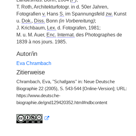
T. Roth, Architekturfotogr. in d. 50er Jahren,
Fotografien
v.
Hans
S.
im Spannungsfeld
zw.
Kunst
u.
Dok.
,
Diss.
Bonn
(in Vorbereitung)
;
J. Krichbaum,
Lex.
d. Fotografen, 1981;
M. u. M. Auer,
Enc.
Internat.
des Photographes de
1839 à nos jours. 1985.
Autor/in
Eva Chrambach
Zitierweise
Chrambach, Eva, "Schafgans" in: Neue Deutsche
Biographie 22 (2005), S. 543-544 [Online-Version]; URL:
https://www.deutsche-
biographie.de/gnd129420352.html#ndbcontent