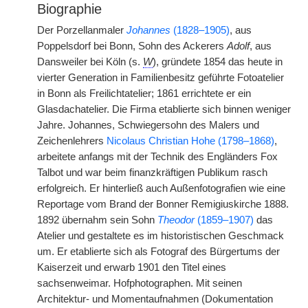
Biographie
Der Porzellanmaler
Johannes
(1828–1905)
, aus
Poppelsdorf bei Bonn, Sohn des Ackerers
Adolf
, aus
Dansweiler bei Köln (s.
W
), gründete 1854 das heute in
vierter Generation in Familienbesitz geführte Fotoatelier
in Bonn als Freilichtatelier; 1861 errichtete er ein
Glasdachatelier. Die Firma etablierte sich binnen weniger
Jahre. Johannes, Schwiegersohn des Malers und
Zeichenlehrers
Nicolaus Christian Hohe (1798–1868)
,
arbeitete anfangs mit der Technik des Engländers Fox
Talbot und war beim finanzkräftigen Publikum rasch
erfolgreich. Er hinterließ auch Außenfotografien wie eine
Reportage vom Brand der Bonner Remigiuskirche 1888.
1892 übernahm sein Sohn
Theodor
(1859–1907)
das
Atelier und gestaltete es im historistischen Geschmack
um. Er etablierte sich als Fotograf des Bürgertums der
Kaiserzeit und erwarb 1901 den Titel eines
sachsenweimar. Hofphotographen. Mit seinen
Architektur- und Momentaufnahmen (Dokumentation