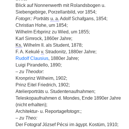
Blick auf Nonnenwerth mit Rolandsbogen u.
Siebengebirge, Porzellanbild, vor 1854;
Fotogrr.: Porträts
u. a.
Adolf Schafgans, 1854;
Christian Hohe, um 1854;
Wilhelm Erbprinz zu Wied, um 1855;
Karl Simrock, 1860er Jahre;
Ks.
Wilhelm II. als Student, 1878;
F. A. Kekulé
v.
Stradonitz, 1880er Jahre;
Rudolf Clausius
, 1880er Jahre;
Luigi Pirandello, 1890;
–
zu Theodor:
Kronprinz Wilheim, 1902;
Prinz Eitel Friedrich, 1902;
Atelierporträts u. Studentenaufnahmen;
Teleskopaufnahmen d. Mondes, Ende 1890er Jahre
(nicht erhalten);
Architektur- u. Reportagefotogrr.;
–
zu Theo:
Der Fotograf József Pécsi im ägypt. Kostüm, 1910;