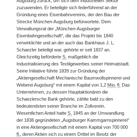
Augsburg zurück, um sich dem industriellen Sektor
zuzuwenden. Er beteiligte sich federführend an der
Gründung eines Eisenbahnvereins, der den Bau der
Strecke München-Augsburg befürwortete. Dem
Verwaltungsrat der „München-Augsburger
Eisenbahngesellschaft“, die das Projekt bis 1840
verwirklichte und an der auch das Bankhaus J. L.
Schaezler beteiligt war, gehörte er seit 1837 an.
Gleichzeitig beförderte
S.
maßgeblich die
Industrialisierung des Textilgewerbes seiner Heimatstadt.
Seine Initiative führte 1839 zur Gründung der
„Aktiengesellschaft Mechanische Baumwollspinnerei und
Weberei Augsburg“ mit einem Kapital von 1,2
Mio.
fl.
Das
Unternehmen, zu dessen Hauptaktionären die
Schaezlersche Bank gehörte, zählte bald zu den
bedeutendsten seiner Branche im Zollverein.
Wesentlichen Anteil hatte
S.
1845 an der Umwandlung
der 1836 gegründeten „Augsburger Kammgarnspinnerei“
in eine Aktiengesellschaft mit einem Kapital von 700 000
fl.
, deren Aktien sich zu einem Drittel im Besitz der