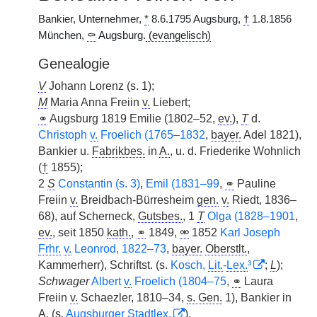
Bankier, Unternehmer,
*
8.6.1795 Augsburg,
†
1.8.1856
München,
⚰
Augsburg.
(evangelisch)
Genealogie
V
Johann Lorenz (s. 1);
M
Maria Anna Freiin
v.
Liebert;
⚭
Augsburg 1819 Emilie (1802–52,
ev.
),
T
d.
Christoph
v.
Froelich (1765–1832
,
bayer.
Adel 1821),
Bankier u.
Fabrikbes.
in
A.
, u. d. Friederike Wohnlich
(
†
1855);
2
S
Constantin (s. 3)
,
Emil (1831–99
,
⚭
Pauline
Freiin
v.
Breidbach-Bürresheim
gen.
v.
Riedt, 1836–
68), auf Scherneck,
Gutsbes.
, 1
T
Olga (1828–1901
,
ev.
, seit 1850
kath.
,
⚭
1849,
⚮
1852
Karl Joseph
Frhr.
v.
Leonrod, 1822–73
,
bayer.
Oberstlt.
,
Kammerherr), Schriftst. (s.
Kosch,
Lit.
-
Lex.
³
;
L
);
Schwager
Albert
v.
Froelich (1804–75
,
⚭
Laura
Freiin
v.
Schaezler, 1810–34,
s. Gen.
1), Bankier in
A.
(s.
Augsburger Stadtlex.
).