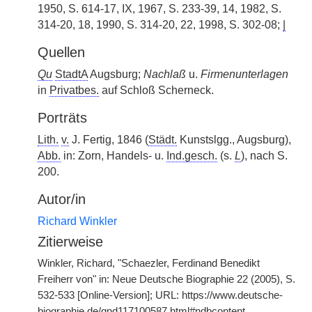
1950, S. 614-17, IX, 1967, S. 233-39, 14, 1982, S.
314-20, 18, 1990, S. 314-20, 22, 1998, S. 302-08;
|
Quellen
Qu
StadtA
Augsburg;
Nachlaß
u.
Firmenunterlagen
in
Privatbes.
auf Schloß Scherneck.
Porträts
Lith.
v.
J. Fertig, 1846 (
Städt.
Kunstslgg., Augsburg),
Abb.
in: Zorn, Handels- u.
Ind.gesch.
(s.
L
), nach S.
200.
Autor/in
Richard Winkler
Zitierweise
Winkler, Richard, "Schaezler, Ferdinand Benedikt
Freiherr von" in: Neue Deutsche Biographie 22 (2005), S.
532-533 [Online-Version]; URL: https://www.deutsche-
biographie.de/gnd117100587.html#ndbcontent