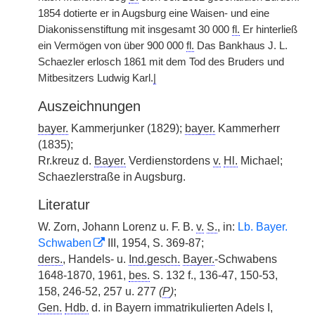
1854 dotierte er in Augsburg eine Waisen- und eine
Diakonissenstiftung mit insgesamt 30 000
fl.
Er hinterließ
ein Vermögen von über 900 000
fl.
Das Bankhaus J. L.
Schaezler erlosch 1861 mit dem Tod des Bruders und
Mitbesitzers Ludwig Karl.
|
Auszeichnungen
bayer.
Kammerjunker (1829);
bayer.
Kammerherr
(1835);
Rr.kreuz d.
Bayer.
Verdienstordens
v.
Hl.
Michael;
Schaezlerstraße in Augsburg.
Literatur
W. Zorn, Johann Lorenz u. F. B.
v.
S.
, in:
Lb. Bayer.
Schwaben
III, 1954, S. 369-87;
ders.
, Handels- u.
Ind.gesch.
Bayer.
-Schwabens
1648-1870, 1961,
bes.
S. 132 f., 136-47, 150-53,
158, 246-52, 257 u. 277
(
P
)
;
Gen.
Hdb.
d. in Bayern immatrikulierten Adels I,