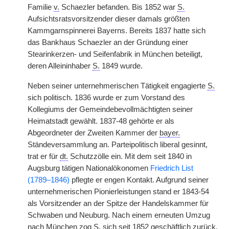
Familie
v.
Schaezler befanden. Bis 1852 war
S.
Aufsichtsratsvorsitzender dieser damals größten
Kammgarnspinnerei Bayerns. Bereits 1837 hatte sich
das Bankhaus Schaezler an der Gründung einer
Stearinkerzen- und Seifenfabrik in München beteiligt,
deren Alleininhaber
S.
1849 wurde.
Neben seiner unternehmerischen Tätigkeit engagierte
S.
sich politisch. 1836 wurde er zum Vorstand des
Kollegiums der Gemeindebevollmächtigten seiner
Heimatstadt gewählt. 1837-48 gehörte er als
Abgeordneter der Zweiten Kammer der
bayer.
Ständeversammlung an. Parteipolitisch liberal gesinnt,
trat er für
dt.
Schutzzölle ein. Mit dem seit 1840 in
Augsburg tätigen Nationalökonomen
Friedrich List
(1789–1846)
pflegte er engen Kontakt. Aufgrund seiner
unternehmerischen Pionierleistungen stand er 1843-54
als Vorsitzender an der Spitze der Handelskammer für
Schwaben und Neuburg. Nach einem erneuten Umzug
nach München zog
S.
sich seit 1852 geschäftlich zurück.