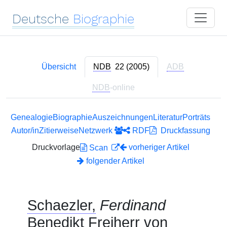
Deutsche
Biographie
Übersicht
NDB
22 (2005)
ADB
NDB
-online
Genealogie
Biographie
Auszeichnungen
Literatur
Porträts
Autor/in
Zitierweise
Netzwerk
RDF
Druckfassung
Druckvorlage
vorheriger Artikel
Scan
folgender Artikel
Schaezler,
Ferdinand
Benedikt Freiherr von