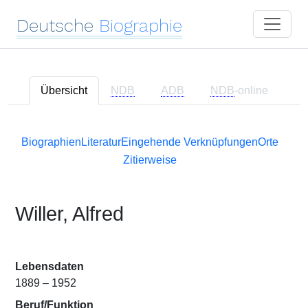
Deutsche
Biographie
Übersicht
NDB
ADB
NDB
-online
Biographien
Literatur
Eingehende Verknüpfungen
Orte
Zitierweise
Willer, Alfred
Lebensdaten
1889 – 1952
Beruf/Funktion