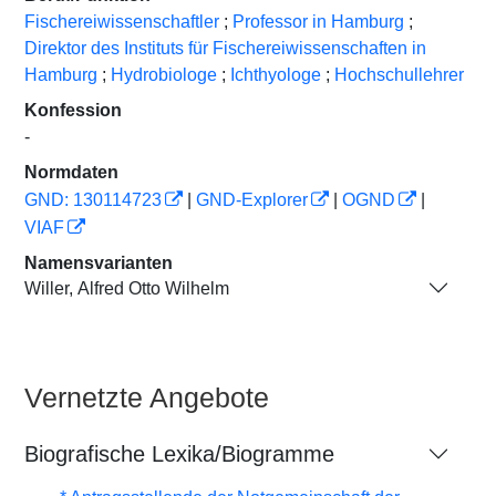
Fischereiwissenschaftler
;
Professor in Hamburg
;
Direktor des Instituts für Fischereiwissenschaften in
Hamburg
;
Hydrobiologe
;
Ichthyologe
;
Hochschullehrer
Konfession
-
Normdaten
GND: 130114723
|
GND-Explorer
|
OGND
|
VIAF
Namensvarianten
Willer, Alfred Otto Wilhelm
Vernetzte Angebote
Biografische Lexika/Biogramme