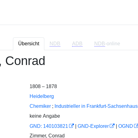
Übersicht
NDB
ADB
NDB
-online
, Conrad
1808 – 1878
Heidelberg
Chemiker
;
Industrieller in Frankfurt-Sachsenhaus
keine Angabe
GND: 140103821
|
GND-Explorer
|
OGND
Zimmer, Conrad