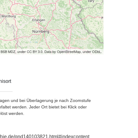
by BSB MDZ, under CC BY 3.0. Data by OpenStreetMap, under ODbL.
isort
etragen und bei Überlagerung je nach Zoomstufe
ltet werden. Jeder Ort bietet bei Klick oder
löst werden.
aphie.de/gnd140103821.html#indexcontent