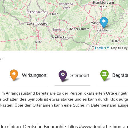
Leaflet
| Map tiles 
te
Wirkungsort
Sterbeort
Begräbn
im Anfangszustand bereits alle zu der Person lokalisierten Orte eing
chatten des Symbols ist etwas stärker und es kann durch Klick aufgefa
okasten. Über den Ortsnamen kann eine Suche im Datenbestand ausge
dexeintrag: Deutsche Biographie, https://www.deutsche-biogr