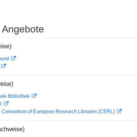
e Angebote
ise)
rbund
D
eise)
ale Bibliothek
 D
 Consortium of European Research Libraries (CERL)
achweise)