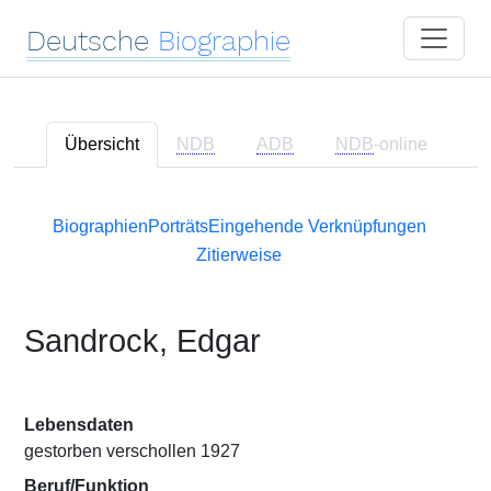
Deutsche
Biographie
Übersicht
NDB
ADB
NDB
-online
Biographien
Porträts
Eingehende Verknüpfungen
Zitierweise
Sandrock, Edgar
Lebensdaten
gestorben verschollen 1927
Beruf/Funktion