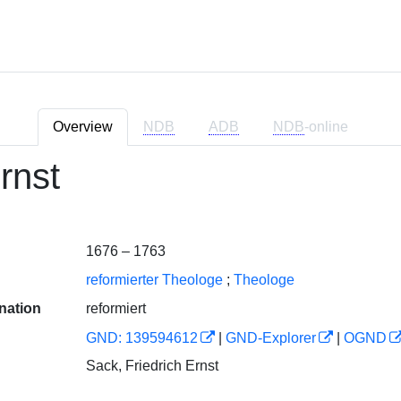
Overview
NDB
ADB
NDB
-online
rnst
1676 – 1763
reformierter Theologe
;
Theologe
nation
reformiert
GND: 139594612
|
GND-Explorer
|
OGND
Sack, Friedrich Ernst