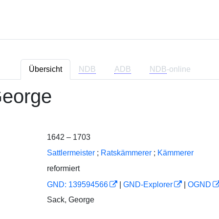
Übersicht
NDB
ADB
NDB
-online
George
1642 – 1703
Sattlermeister
;
Ratskämmerer
;
Kämmerer
reformiert
GND: 139594566
|
GND-Explorer
|
OGND
Sack, George