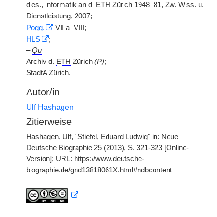
dies.
, Informatik an d.
ETH
Zürich 1948–81, Zw.
Wiss.
u.
Dienstleistung, 2007;
Pogg.
VII a–VIII;
HLS
;
–
Qu
Archiv d.
ETH
Zürich
(P)
;
StadtA
Zürich.
Autor/in
Ulf Hashagen
Zitierweise
Hashagen, Ulf, "Stiefel, Eduard Ludwig" in: Neue
Deutsche Biographie 25 (2013), S. 321-323 [Online-
Version]; URL: https://www.deutsche-
biographie.de/gnd13818061X.html#ndbcontent