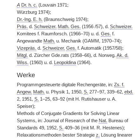
A
Dr. h. c.
(Louvain 1971;
Würzburg 1974);
Dr.-Ing. E. h.
(Braunschweig 1974);
Präs.
d.
Schweizer.
Math.
Ges.
(1956 /57), d.
Schweizer.
Komitees f. Raumforsch. (1966–70) u. d.
Ges.
f.
Angewandte
Math.
u. Mechanik (GAMM, 1970–74);
Vizepräs.
d.
Schweizer.
Ges.
f. Automatik (1957/58);
Mitgl.
d. Zürcher Gde.rats (1958–66), d. Norweg.
Ak. d.
Wiss.
(1960) u. d.
Leopoldina
(1964).
Werke
Programmgesteuerte digitale Rechengeräte, in:
Zs. f.
Angew.
Math.
u. Physik 1, 1950,
S.
277–97, 339–62,
ebd.
2, 1951,
S.
1–25, 63–92 (mit H. Rutishauser u. A.
Speiser);
Methods of Conjugate Gradients for Solving Linear
Systems, in: Journal of Research of the
Nat.
Bureau of
Standards 49, 1952,
S.
409–36 (mit M. R. Hestenes);
Relaxationsmethoden bester Strategie
z.
Lösung linearer