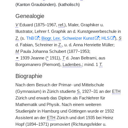
(Kanton Graubünden). (katholisch)
Genealogie
V
Eduard (1875–1967,
ref.
), Maler, Graphiker u.
Illustrator, Lehrer f. Graphik an d. Kunstgewerbeschule in
Z.
(s.
ThB
;
Biogr. Lex.
Schweizer Kunst
;
HLS
),
S
d. Fabian, Schreiner in
Z.
, u. d. Anna Henriette Müller;
M
Paula Johanna Schubert (1877–1953;
⚭
1939 Jeanne (
*
1911),
T
d. Jean Beltrami, aus
Borgomanero (Piemont),
Ladenbes.
; mind. 1
T.
Biographie
Nach dem Besuch der Primar- und Mittelschule
(Gymnasium) in Zürich studierte
S.
1927–31 an der
ETH
Zürich und erwarb das Diplom als Fachlehrer für
Mathematik und Physik. Nach einem weiteren
Studienjahr in Hamburg und Göttingen wurde er 1932
Assistent an der
ETH
Zürich und dort 1935 bei Heinz
Hopf (1894–1971) promoviert (Richtungsfelder u.