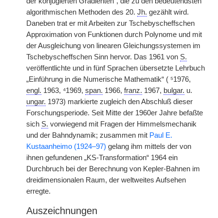
der konjugierten Gradienten“, die zu den bedeutendsten
algorithmischen Methoden des 20.
Jh.
gezählt wird.
Daneben trat er mit Arbeiten zur Tschebyscheffschen
Approximation von Funktionen durch Polynome und mit
der Ausgleichung von linearen Gleichungssystemen im
Tschebyscheffschen Sinn hervor. Das 1961 von
S.
veröffentlichte und in fünf Sprachen übersetzte Lehrbuch
„Einführung in die Numerische Mathematik“ ( ⁵1976,
engl.
1963, ⁴1969,
span.
1966,
franz.
1967,
bulgar.
u.
ungar.
1973) markierte zugleich den Abschluß dieser
Forschungsperiode. Seit Mitte der 1960er Jahre befaßte
sich
S.
vorwiegend mit Fragen der Himmelsmechanik
und der Bahndynamik; zusammen mit
Paul E.
Kustaanheimo (1924–97)
gelang ihm mittels der von
ihnen gefundenen „KS-Transformation“ 1964 ein
Durchbruch bei der Berechnung von Kepler-Bahnen im
dreidimensionalen Raum, der weltweites Aufsehen
erregte.
Auszeichnungen