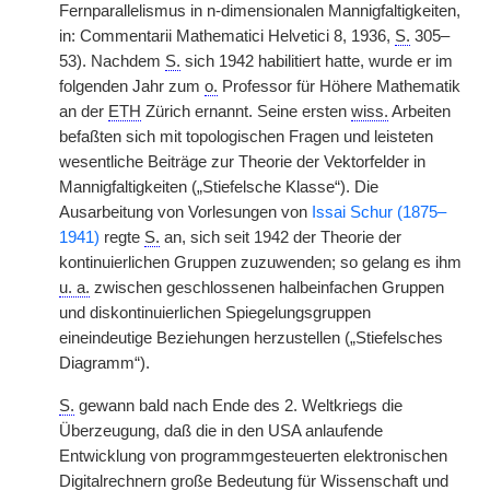
Fernparallelismus in n-dimensionalen Mannigfaltigkeiten,
in: Commentarii Mathematici Helvetici 8, 1936,
S.
305–
53). Nachdem
S.
sich 1942 habilitiert hatte, wurde er im
folgenden Jahr zum
o.
Professor für Höhere Mathematik
an der
ETH
Zürich ernannt. Seine ersten
wiss.
Arbeiten
befaßten sich mit topologischen Fragen und leisteten
wesentliche Beiträge zur Theorie der Vektorfelder in
Mannigfaltigkeiten („Stiefelsche Klasse“). Die
Ausarbeitung von Vorlesungen von
Issai Schur (1875–
1941)
regte
S.
an, sich seit 1942 der Theorie der
kontinuierlichen Gruppen zuzuwenden; so gelang es ihm
u. a.
zwischen geschlossenen halbeinfachen Gruppen
und diskontinuierlichen Spiegelungsgruppen
eineindeutige Beziehungen herzustellen („Stiefelsches
Diagramm“).
S.
gewann bald nach Ende des 2. Weltkriegs die
Überzeugung, daß die in den USA anlaufende
Entwicklung von programmgesteuerten elektronischen
Digitalrechnern große Bedeutung für Wissenschaft und