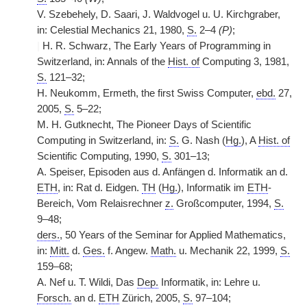
V. Szebehely, D. Saari, J. Waldvogel u. U. Kirchgraber,
in: Celestial Mechanics 21, 1980,
S.
2–4
(P)
;
|
H. R. Schwarz, The Early Years of Programming in
Switzerland, in: Annals of the
Hist. of
Computing 3, 1981,
S.
121–32;
H. Neukomm, Ermeth, the first Swiss Computer,
ebd.
27,
2005,
S.
5–22;
M. H. Gutknecht, The Pioneer Days of Scientific
Computing in Switzerland, in:
S.
G. Nash (
Hg.
), A
Hist. of
Scientific Computing, 1990,
S.
301–13;
A. Speiser, Episoden aus d. Anfängen d. Informatik an d.
ETH
, in: Rat d. Eidgen.
TH
(
Hg.
), Informatik im
ETH
-
Bereich, Vom Relaisrechner
z.
Großcomputer, 1994,
S.
9–48;
ders.
, 50 Years of the Seminar for Applied Mathematics,
in:
Mitt.
d.
Ges.
f. Angew.
Math.
u. Mechanik 22, 1999,
S.
159–68;
A. Nef u. T. Wildi, Das
Dep.
Informatik, in: Lehre u.
Forsch.
an d.
ETH
Zürich, 2005,
S.
97–104;