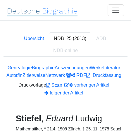
Deutsche
Biographie
Übersicht
NDB
25 (2013)
ADB
NDB
-online
Genealogie
Biographie
Auszeichnungen
Werke
Literatur
Autor/in
Zitierweise
Netzwerk
RDF
Druckfassung
Druckvorlage
vorheriger Artikel
Scan
folgender Artikel
Stiefel
,
Eduard
Ludwig
Mathematiker,
*
21.4. 1909 Zürich,
†
25. 11. 1978 Scuol