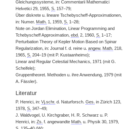
Gleichungssysteme, in: Commentarii Mathematici
Helvetici 29, 1955,
S.
157–79;
Über diskrete u. lineare Tschebyscheff-Approximationen,
in: Numer.
Math.
1, 1959,
S.
1–28;
Note on Jordan Elimination, Linear Programming and
Tchebyscheff Approximation,
ebd.
2, 1960,
S.
1–17;
Perturbation Theory of Kepler Motion Based on Spinar
Regularization, in: Journal f. d. reine u.
angew.
Math.
218,
1965,
S.
204–19 (mit P. Kustaanheimo);
Linear and Regular Celestial Mechanics, 1971 (mit G.
Scheifele);
Gruppentheoret. Methoden u. ihre Anwendung, 1979 (mit
A. Fässler).
Literatur
P. Henrici, in:
Vj.schr.
d. Naturforsch.
Ges.
in Zürich 123,
1978,
S.
347–49;
J. Waldvogel, U. Kirchgraber, H. R. Schwarz u. P.
Henrici, in:
Zs.
f. angewandte
Math.
u. Physik 30, 1979,
S.
135–40
(W)
;