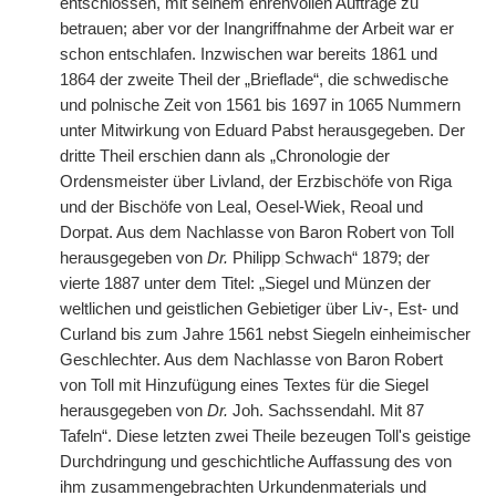
entschlossen, mit seinem ehrenvollen Auftrage zu
betrauen; aber vor der Inangriffnahme der Arbeit war er
schon entschlafen. Inzwischen war bereits 1861 und
1864 der zweite Theil der „Brieflade“, die schwedische
und polnische Zeit von 1561 bis 1697 in 1065 Nummern
unter Mitwirkung von Eduard Pabst herausgegeben. Der
dritte Theil erschien dann als „Chronologie der
Ordensmeister über Livland, der Erzbischöfe von Riga
und der Bischöfe von Leal, Oesel-Wiek, Reoal und
Dorpat. Aus dem Nachlasse von Baron Robert von Toll
herausgegeben von
Dr.
Philipp
|
Schwach“ 1879; der
vierte 1887 unter dem Titel: „Siegel und Münzen der
weltlichen und geistlichen Gebietiger über Liv-, Est- und
Curland bis zum Jahre 1561 nebst Siegeln einheimischer
Geschlechter. Aus dem Nachlasse von Baron Robert
von Toll mit Hinzufügung eines Textes für die Siegel
herausgegeben von
Dr.
Joh. Sachssendahl. Mit 87
Tafeln“. Diese letzten zwei Theile bezeugen Toll's geistige
Durchdringung und geschichtliche Auffassung des von
ihm zusammengebrachten Urkundenmaterials und