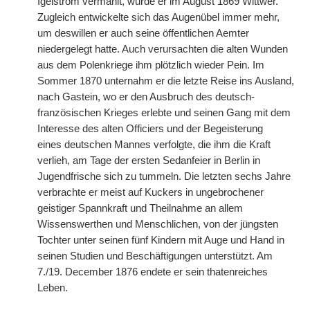
Igelstrom vermählt, wurde er im August 1869 Wittwer.
Zugleich entwickelte sich das Augenübel immer mehr,
um deswillen er auch seine öffentlichen Aemter
niedergelegt hatte. Auch verursachten die alten Wunden
aus dem Polenkriege ihm plötzlich wieder Pein. Im
Sommer 1870 unternahm er die letzte Reise ins Ausland,
nach Gastein, wo er den Ausbruch des deutsch-
französischen Krieges erlebte und seinen Gang mit dem
Interesse des alten Officiers und der Begeisterung
eines
|
deutschen Mannes verfolgte, die ihm die Kraft
verlieh, am Tage der ersten Sedanfeier in Berlin in
Jugendfrische sich zu tummeln. Die letzten sechs Jahre
verbrachte er meist auf Kuckers in ungebrochener
geistiger Spannkraft und Theilnahme an allem
Wissenswerthen und Menschlichen, von der jüngsten
Tochter unter seinen fünf Kindern mit Auge und Hand in
seinen Studien und Beschäftigungen unterstützt. Am
7./19. December 1876 endete er sein thatenreiches
Leben.