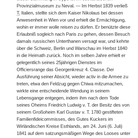
Provinzialmuseum zu Neval. — Im Herbst 1839 verließ
T.
Italien, stellte sich dem Kaiser Nikolaus bei dessen
Anwesenheit in Wien vor und erhielt die Ermächtigung,
wohin er immer wolle reisen zu dürfen. Er benützte diese
Erlaubniß sogleich nach Paris zu gehen, dessen Besuch
damals russischen Unterthanen versagt war, und kehrte
über die Schweiz, Berlin und Warschau im Herbst 1840
in die Heimath zurück. Noch im selben Jahre erhielt er
gelegentlich seines 25jährigen Dienstes im
Officiersrange das Georgenkreuz 4. Classe. Der
Ausführung seiner Absicht, wieder activ in die Armee zu
treten, etwa den Feldzug gegen Chiwa mitzumachen,
wirkte eine entscheidende Wendung in seinem
Lebensgange entgegen, indem ihm nach dem Tode
seines Oheims Friedrich Ludwig v. T. der Besitz des von
seinem Großoheim Karl Gustav v. T. 1780 gestifteten
Familienfideicommisses, des Gutes Kuckers im
Wirländischen Kreise Esthlands, am 24. Juni (6. Juli)
1841 auf dem satzungsmäßigen Wege des Looses unter