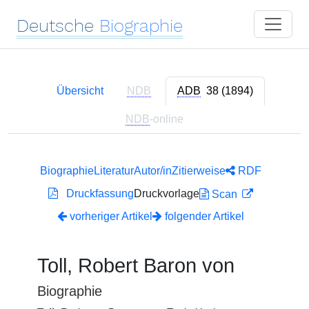
Deutsche
Biographie
Übersicht
NDB
ADB
38 (1894)
NDB
-online
Biographie
Literatur
Autor/in
Zitierweise
RDF
Druckfassung
Druckvorlage
Scan
vorheriger Artikel
folgender Artikel
Toll, Robert Baron von
Biographie