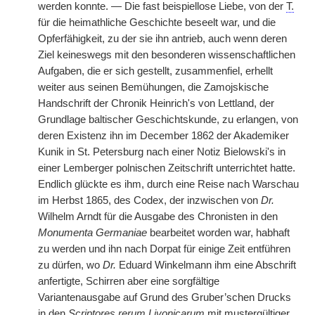
werden konnte. — Die fast beispiellose Liebe, von der
T.
für die heimathliche Geschichte beseelt war, und die
Opferfähigkeit, zu der sie ihn antrieb, auch wenn deren
Ziel keineswegs mit den besonderen wissenschaftlichen
Aufgaben, die er sich gestellt, zusammenfiel, erhellt
weiter aus seinen Bemühungen, die Zamojskische
Handschrift der Chronik Heinrich's von Lettland, der
Grundlage baltischer Geschichtskunde, zu erlangen, von
deren Existenz ihn im December 1862 der Akademiker
Kunik in St. Petersburg nach einer Notiz Bielowski's in
einer Lemberger polnischen Zeitschrift unterrichtet hatte.
Endlich glückte es ihm, durch eine Reise nach Warschau
im Herbst 1865, des Codex, der inzwischen von
Dr.
Wilhelm Arndt für die Ausgabe des Chronisten in den
Monumenta Germaniae
bearbeitet worden war, habhaft
zu werden und ihn nach Dorpat für einige Zeit entführen
zu dürfen, wo
Dr.
Eduard Winkelmann ihm eine Abschrift
anfertigte, Schirren aber eine sorgfältige
Variantenausgabe auf Grund des Gruber’schen Drucks
in den
Scriptores rerum Livonicarum
mit mustergültiger