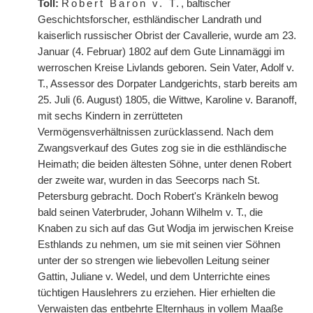
Toll:
Robert Baron v. T.
, baltischer
Geschichtsforscher, esthländischer Landrath und
kaiserlich russischer Obrist der Cavallerie, wurde am 23.
Januar (4. Februar) 1802 auf dem Gute Linnamäggi im
werroschen Kreise Livlands geboren. Sein Vater, Adolf v.
T., Assessor des Dorpater Landgerichts, starb bereits am
25. Juli (6. August) 1805, die Wittwe, Karoline v. Baranoff,
mit sechs Kindern in zerrütteten
Vermögensverhältnissen zurücklassend. Nach dem
Zwangsverkauf des Gutes zog sie in die esthländische
Heimath; die beiden ältesten Söhne, unter denen Robert
der zweite war, wurden in das Seecorps nach St.
Petersburg gebracht. Doch Robert's Kränkeln bewog
bald seinen Vaterbruder, Johann Wilhelm v. T., die
Knaben zu sich auf das Gut Wodja im jerwischen Kreise
Esthlands zu nehmen, um sie mit seinen vier Söhnen
unter der so strengen wie liebevollen Leitung seiner
Gattin, Juliane v. Wedel, und dem Unterrichte eines
tüchtigen Hauslehrers zu erziehen. Hier erhielten die
Verwaisten das entbehrte Elternhaus in vollem Maaße