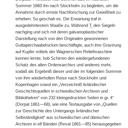
Sommer 1860 ihn nach Stockholm zu begleiten, um die
Annahme durch ernste Nachforschung zur Gewißheit zu
erheben. So geschah es. Die Erwartung traf in
ausgedehntestem Maaße zu. Während
T.
den Siegeln
nachging und sich mit deren galvanoplastischer
Darstellung nach von den Originalen gewonnenen
Guttaperchaabdrücken beschäftigte, auch ihre Gravirung
auf Kupfer mittels der Wagnerschen Reliefmaschine
kennen lernte, hob Schirren den wiedergefundenen
Schatz des alten Ordensarchivs und anderes mehr,
sodaß als Ergebniß dieser und der im folgenden Sommer
von ihm wiederholten Reise nach Stockholm und
Kopenhagen sowol ein „Verzeichniß livländischer
Geschichtsquellen in schwedischen Archiven und
Bibliotheken“ von 232 kleingedruckten Seiten in gr. 4°
(Dorpat 1861—68), wie eine Textausgabe von „Quellen
zur Geschichte des Untergangs livländischer
Selbständigkeit“ aus schwedischen und dänischen
Archiven in elf Bänden (Reval 1861—85) herausgegeben