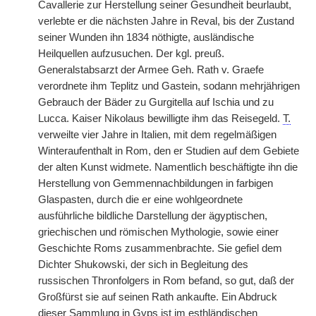
Cavallerie zur Herstellung seiner Gesundheit beurlaubt,
verlebte er die nächsten Jahre in Reval, bis der Zustand
seiner Wunden ihn 1834 nöthigte, ausländische
Heilquellen aufzusuchen. Der kgl. preuß.
Generalstabsarzt der Armee Geh. Rath v. Graefe
verordnete ihm Teplitz und Gastein, sodann mehrjährigen
Gebrauch der Bäder zu Gurgitella auf Ischia und zu
Lucca. Kaiser Nikolaus bewilligte ihm das Reisegeld.
T.
verweilte vier Jahre in Italien, mit dem regelmäßigen
Winteraufenthalt in Rom, den er Studien auf dem Gebiete
der alten Kunst widmete. Namentlich beschäftigte ihn die
Herstellung von Gemmennachbildungen in farbigen
Glaspasten, durch die er eine wohlgeordnete
ausführliche bildliche Darstellung der ägyptischen,
griechischen und römischen Mythologie, sowie einer
Geschichte Roms zusammenbrachte. Sie gefiel dem
Dichter Shukowski, der sich in Begleitung des
russischen Thronfolgers in Rom befand, so gut, daß der
Großfürst sie auf seinen Rath ankaufte. Ein Abdruck
dieser Sammlung in Gyps ist im esthländischen