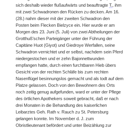
sich deshalb wieder flußaufwärts und beauftragte
T.
, ihm
mit zwei Schwadronen den Rücken zu decken. Am 16.
(28.) nahm dieser mit der zweiten Schwadron den
Posten beim Flecken Bielzyce ein. Hier wurde er am
Morgen des 23. Juni (5. Juli) von zwei Abtheilungen der
Grotthuß’schen Parteigänger unter der Führung der
Capitäne Huot (Giyot) und Giedroye Werfallen, seine
Schwadron vernichtet und er selbst, nachdem sein Pferd
niedergestochen und er zehn Bajonnettwunden
empfangen hatte, durch einen furchtbaren Hieb übers
Gesicht von der rechten Schläfe bis zum rechten
Nasenflügel besinnungslos gemacht und als todt auf dem
Platze gelassen. Doch von den Bewohnern des Orts
noch zeitig genug aufgefunden, ward er unter der Pflege
des örtlichen Apothekers soweit gebracht, daß er nach
drei Monaten in die Behandlung des kaiserlichen
Leibarztes Geh. Rath v. Rauch zu St. Petersburg
gelangen konnte. Im November d. J. zum
Obristlieutenant befördert und unter Beizählung zur