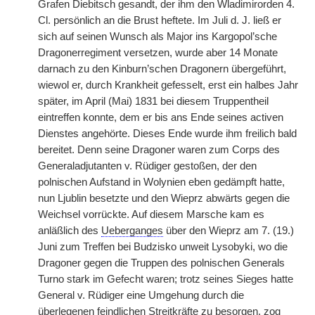
Grafen Diebitsch gesandt, der ihm den Wladimirorden 4.
Cl. persönlich an die Brust heftete. Im Juli d. J. ließ er
sich auf seinen Wunsch als Major ins Kargopol’sche
Dragonerregiment versetzen, wurde aber 14 Monate
darnach zu den Kinburn’schen Dragonern übergeführt,
wiewol er, durch Krankheit gefesselt, erst ein halbes Jahr
später, im April (Mai) 1831 bei diesem Truppentheil
eintreffen konnte, dem er bis ans Ende seines activen
Dienstes angehörte. Dieses Ende wurde ihm freilich bald
bereitet. Denn seine Dragoner waren zum Corps des
Generaladjutanten v. Rüdiger gestoßen, der den
polnischen Aufstand in Wolynien eben gedämpft hatte,
nun Ljublin besetzte und den Wieprz abwärts gegen die
Weichsel vorrückte. Auf diesem Marsche kam es
anläßlich des
Ueberganges
über den Wieprz am 7. (19.)
Juni zum Treffen bei Budzisko unweit Lysobyki, wo die
Dragoner gegen die Truppen des polnischen Generals
Turno stark im Gefecht waren; trotz seines Sieges hatte
General v. Rüdiger eine Umgehung durch die
überlegenen feindlichen Streitkräfte zu besorgen, zog