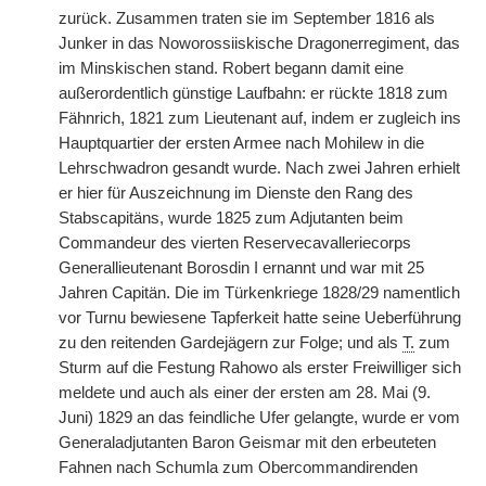
zurück. Zusammen traten sie im September 1816 als
Junker in das Noworossiiskische Dragonerregiment, das
im Minskischen stand. Robert begann damit eine
außerordentlich günstige Laufbahn: er rückte 1818 zum
Fähnrich, 1821 zum Lieutenant auf, indem er zugleich ins
Hauptquartier der ersten Armee nach Mohilew in die
Lehrschwadron gesandt wurde. Nach zwei Jahren erhielt
er hier für Auszeichnung im Dienste den Rang des
Stabscapitäns, wurde 1825 zum Adjutanten beim
Commandeur des vierten Reservecavalleriecorps
Generallieutenant Borosdin I ernannt und war mit 25
Jahren Capitän. Die im Türkenkriege 1828/29 namentlich
vor Turnu bewiesene Tapferkeit hatte seine Ueberführung
zu den reitenden Gardejägern zur Folge; und als
T.
zum
Sturm auf die Festung Rahowo als erster Freiwilliger sich
meldete und auch als einer der ersten am 28. Mai (9.
Juni) 1829 an das feindliche Ufer gelangte, wurde er vom
Generaladjutanten Baron Geismar mit den erbeuteten
Fahnen nach Schumla zum Obercommandirenden