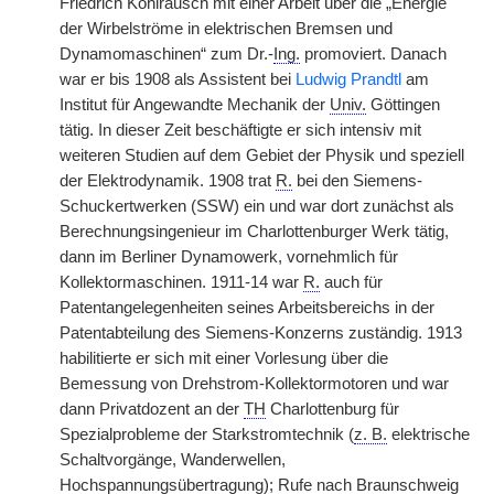
Friedrich Kohlrausch mit einer Arbeit über die „Energie
der Wirbelströme in elektrischen Bremsen und
Dynamomaschinen“ zum Dr.-
Ing.
promoviert. Danach
war er bis 1908 als Assistent bei
Ludwig Prandtl
am
Institut für Angewandte Mechanik der
Univ.
Göttingen
tätig. In dieser Zeit beschäftigte er sich intensiv mit
weiteren Studien auf dem Gebiet der Physik und speziell
der Elektrodynamik. 1908 trat
R.
bei den Siemens-
Schuckertwerken (SSW) ein und war dort zunächst als
Berechnungsingenieur im Charlottenburger Werk tätig,
dann im Berliner Dynamowerk, vornehmlich für
Kollektormaschinen. 1911-14 war
R.
auch für
Patentangelegenheiten seines Arbeitsbereichs in der
Patentabteilung des Siemens-Konzerns zuständig. 1913
habilitierte er sich mit einer Vorlesung über die
Bemessung von Drehstrom-Kollektormotoren und war
dann Privatdozent an der
TH
Charlottenburg für
Spezialprobleme der Starkstromtechnik (
z. B.
elektrische
Schaltvorgänge, Wanderwellen,
Hochspannungsübertragung); Rufe nach Braunschweig