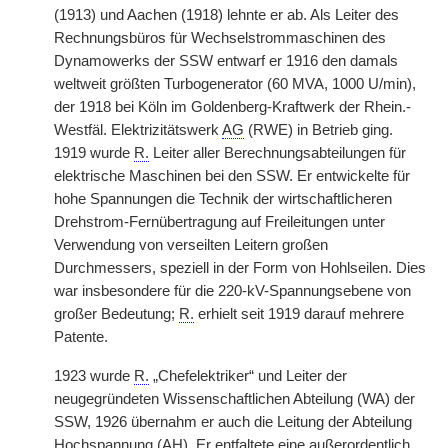
(1913) und Aachen (1918) lehnte er ab. Als Leiter des
Rechnungsbüros für Wechselstrommaschinen des
Dynamowerks der SSW entwarf er 1916 den damals
weltweit größten Turbogenerator (60 MVA, 1000 U/min),
der 1918 bei Köln im Goldenberg-Kraftwerk der Rhein.-
Westfäl. Elektrizitätswerk
AG
(RWE) in Betrieb ging.
1919 wurde
R.
Leiter aller Berechnungsabteilungen für
elektrische Maschinen bei den SSW. Er entwickelte für
hohe Spannungen die Technik der wirtschaftlicheren
Drehstrom-Fernübertragung auf Freileitungen unter
Verwendung von verseilten Leitern großen
Durchmessers, speziell in der Form von Hohlseilen. Dies
war insbesondere für die 220-kV-Spannungsebene von
großer Bedeutung;
R.
erhielt seit 1919 darauf mehrere
Patente.
1923 wurde
R.
„Chefelektriker“ und Leiter der
neugegründeten Wissenschaftlichen Abteilung (WA) der
SSW, 1926 übernahm er auch die Leitung der Abteilung
Hochspannung (AH). Er entfaltete eine außerordentlich