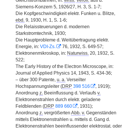
Gleichstrombahnen, in:
Wiss.
Veröff.
aus d.
Siemens-Konzern 5, 1926/27, H. 3, S. 1-7;
Die Kopfgeschwindigkeit elektr. Funken u. Blitze,
ebd.
9, 1930, H. 1, S. 1-6;
Die Relaissteuerungen d. modernen
Starkstromtechnik, 1930;
Die Hauptprobleme d. Weitübertragung elektr.
Energie, in:
VDI-Zs.
76, 1932, S. 649-57;
Elektronenmikroskop, in:
Naturwiss.
20, 1932, S.
522;
The Early History of the Electron
|
Microscope, in:
Journal of Applied Physics 14, 1943, S. 434-36;
– über 300 Patente,
u. a.
Verseilter
Hochspannungsleiter (
DRP
398 516
, 1919);
Anordnung
z.
Beeinflussung d. Verlaufs
v.
Elektronenstrahlen durch elektr. geladene
Feldblenden (
DRP
889 660
, 1931);
Anordnung
z.
vergrößerten
Abb.
v.
Gegenständen
mittels Elektronenstrahlen u. mittels d. Gang d.
Elektronenstrahlen beeinflussender elektrostat. oder