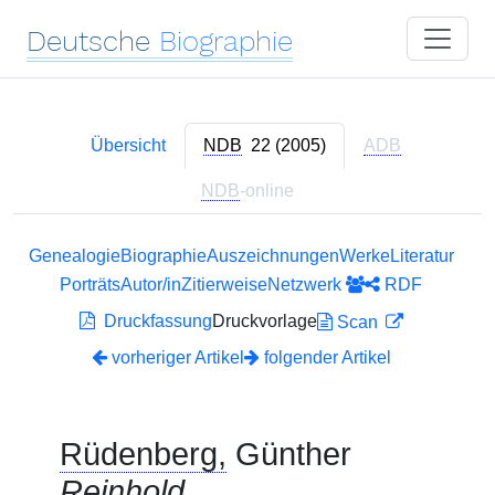
Deutsche
Biographie
Übersicht
NDB
22 (2005)
ADB
NDB
-online
Genealogie
Biographie
Auszeichnungen
Werke
Literatur
Porträts
Autor/in
Zitierweise
Netzwerk
RDF
Druckfassung
Druckvorlage
Scan
vorheriger Artikel
folgender Artikel
Rüdenberg,
Günther
Reinhold