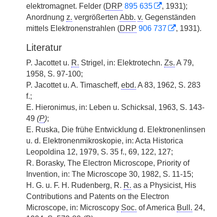
elektromagnet. Felder (
DRP
895 635
, 1931);
Anordnung
z.
vergrößerten
Abb.
v.
Gegenständen
mittels Elektronenstrahlen (
DRP
906 737
, 1931).
Literatur
P. Jacottet u.
R.
Strigel, in: Elektrotechn.
Zs.
A 79,
1958, S. 97-100;
P. Jacottet u. A. Timascheff,
ebd.
A 83, 1962, S. 283
f.;
E. Hieronimus, in: Leben u. Schicksal, 1963, S. 143-
49
(
P
)
;
E. Ruska, Die frühe Entwicklung d. Elektronenlinsen
u. d. Elektronenmikroskopie, in: Acta Historica
Leopoldina 12, 1979, S. 35 f., 69, 122, 127;
R. Borasky, The Electron Microscope, Priority of
Invention, in: The Microscope 30, 1982, S. 11-15;
H. G. u. F. H. Rudenberg, R.
R.
as a Physicist, His
Contributions and Patents on the Electron
Microscope, in: Microscopy
Soc.
of America
Bull.
24,