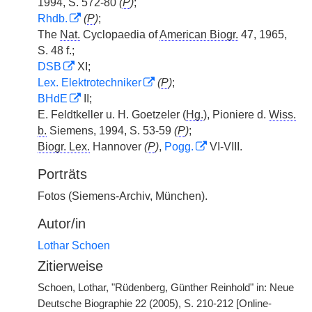
1994, S. 572-80
(
P
)
;
Rhdb.
(
P
)
;
The
Nat.
Cyclopaedia of
American Biogr.
47, 1965,
S. 48 f.;
DSB
XI;
Lex. Elektrotechniker
(
P
)
;
BHdE
II;
E. Feldtkeller u. H. Goetzeler (
Hg.
), Pioniere d.
Wiss.
b.
Siemens, 1994, S. 53-59
(
P
)
;
Biogr. Lex.
Hannover
(
P
)
,
Pogg.
VI-VIII.
Porträts
Fotos (Siemens-Archiv, München).
Autor/in
Lothar Schoen
Zitierweise
Schoen, Lothar, "Rüdenberg, Günther Reinhold" in: Neue
Deutsche Biographie 22 (2005), S. 210-212 [Online-