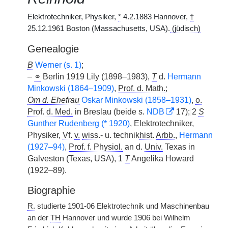
Elektrotechniker, Physiker,
*
4.2.1883 Hannover,
†
25.12.1961 Boston (Massachusetts, USA).
(jüdisch)
Genealogie
B
Werner (s. 1)
;
–
⚭
Berlin 1919 Lily (1898–1983),
T
d.
Hermann
Minkowski (1864–1909)
,
Prof. d. Math.
;
Om d. Ehefrau
Oskar Minkowski (1858–1931)
,
o.
Prof. d. Med.
in Breslau (beide s.
NDB
17);
|
2
S
Gunther
Rudenberg
(
*
1920)
, Elektrotechniker,
Physiker,
Vf.
v.
wiss.
- u. technik
hist.
Arbb.
,
Hermann
(1927–94)
,
Prof. f. Physiol.
an d.
Univ.
Texas in
Galveston (Texas, USA), 1
T
Angelika Howard
(1922–89).
Biographie
R.
studierte 1901-06 Elektrotechnik und Maschinenbau
an der
TH
Hannover und wurde 1906 bei Wilhelm