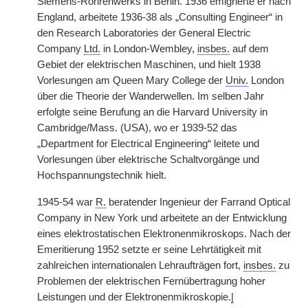
Siemens-Röhrenwerks in Berlin. 1936 emigrierte er nach
England, arbeitete 1936-38 als „Consulting Engineer“ in
den Research Laboratories der General Electric
Company
Ltd.
in London-Wembley,
insbes.
auf dem
Gebiet der elektrischen Maschinen, und hielt 1938
Vorlesungen am Queen Mary College der
Univ.
London
über die Theorie der Wanderwellen. Im selben Jahr
erfolgte seine Berufung an die Harvard University in
Cambridge/Mass. (USA), wo er 1939-52 das
„Department for Electrical Engineering“ leitete und
Vorlesungen über elektrische Schaltvorgänge und
Hochspannungstechnik hielt.
1945-54 war
R.
beratender Ingenieur der Farrand Optical
Company in New York und arbeitete an der Entwicklung
eines elektrostatischen Elektronenmikroskops. Nach der
Emeritierung 1952 setzte er seine Lehrtätigkeit mit
zahlreichen internationalen Lehraufträgen fort,
insbes.
zu
Problemen der elektrischen Fernübertragung hoher
Leistungen und der Elektronenmikroskopie.
|