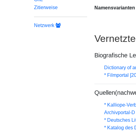
Zitierweise
Namensvarianten
Netzwerk
Vernetzt
Biografische L
Dictionary of a
* Filmportal [2
Quellen(nachwe
* Kalliope-Ve
Archivportal-
* Deutsches Li
* Katalog des