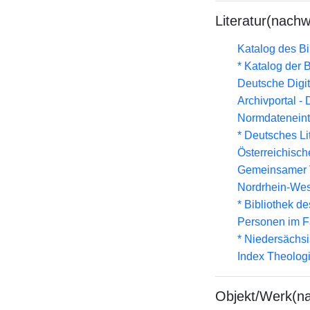
Literatur(nachw
Katalog des B
* Katalog der
Deutsche Digit
Archivportal -
Normdateneint
* Deutsches Li
Österreichisc
Gemeinsamer 
Nordrhein-Wes
* Bibliothek de
Personen im F
* Niedersächs
Index Theolog
Objekt/Werk(n