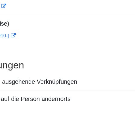
D
ise)
010-]
ungen
n ausgehende Verknüpfungen
auf die Person andernorts