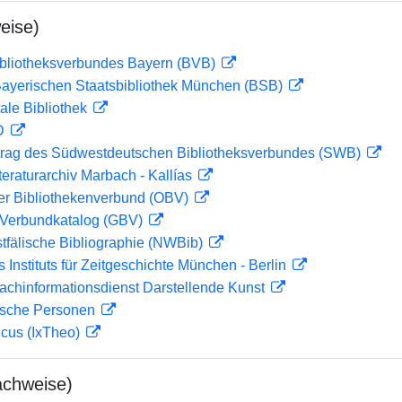
eise)
ibliotheksverbundes Bayern (BVB)
 Bayerischen Staatsbibliothek München (BSB)
ale Bibliothek
 D
rag des Südwestdeutschen Bibliotheksverbundes (SWB)
teraturarchiv Marbach - Kallías
her Bibliothekenverbund (OBV)
Verbundkatalog (GBV)
tfälische Bibliographie (NWBib)
s Instituts für Zeitgeschichte München - Berlin
achinformationsdienst Darstellende Kunst
ische Personen
icus (IxTheo)
achweise)