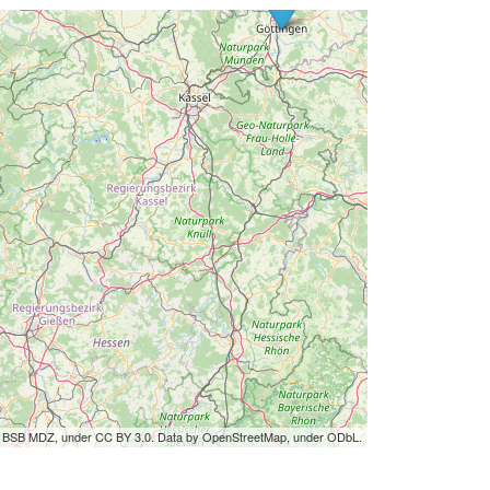
by BSB MDZ, under CC BY 3.0. Data by OpenStreetMap, under ODbL.